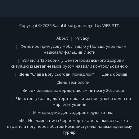
Copyright © 2026
BaltaLife.org
. managed by
WEB-STT
.
About
Privacy
Фейк про примусову мобілізацію у Польщі: українцям
надіслали фальшиві листи
Виявили 13 хворих: у Центрі громадського здоров’я
ситуацію із метапневмовірусом назвали контрольованою
День “Слава Богу сьогодні понеділок”
День обіймів
День технологій
Виїзд чоловіків за кордон: що зміниться у 2025 році
Чи готові українці до територіальних поступок в обмін на
мир: опитування
Міжнародний день здоров’я душі та тіла
«Міс Незламність» із Чорноморська: юна гімнастка, яка
втратила ногу через обстріл Росії, виступила на міжнародному
турнірі