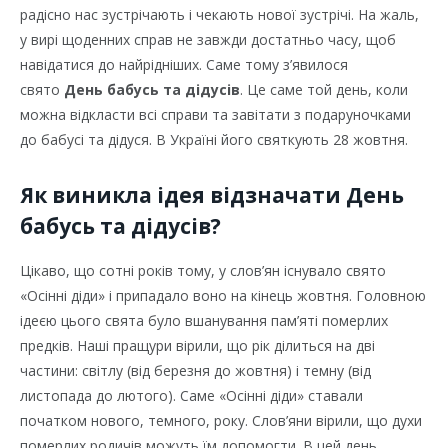
радісно нас зустрічають і чекають нової зустрічі. На жаль,
у вирі щоденних справ не завжди достатньо часу, щоб
навідатися до найрідніших. Саме тому з’явилося
свято
День бабусь та дідусів
. Це саме той день, коли
можна відкласти всі справи та завітати з подаруночками
до бабусі та дідуся. В Україні його святкують 28 жовтня.
Як виникла ідея відзначати День
бабусь та дідусів?
Цікаво, що сотні років тому, у слов’ян існувало свято
«Осінні діди» і припадало воно на кінець жовтня. Головною
ідеєю цього свята було вшанування пам’яті померлих
предків. Наші пращури вірили, що рік ділиться на дві
частини: світлу (від березня до жовтня) і темну (від
листопада до лютого). Саме «Осінні діди» ставали
початком нового, темного, року. Слов’яни вірили, що духи
померлих родичів можуть їм допомогти. В цей день