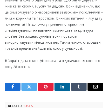
визначити хоча б один день у році, щоб онуки дарували
живі квіти своїм бабусям та дідусям. Вони відзначили, що
це символізувало б нерозривний зв’язок між поколіннями –
як між корінням та паростком. Виникло питання – яку дату
призначити? На допомогу прийшли історики, які
спеціалізувалися на вивченні язичництва та культури
слов’ян. Без жодних сумнівів вони порадили
використовувати кінець жовтня. Таким чином, стародавні
традиції предків знайшли відголос у сучасності.
В Україні дата свята фіксована та відзначається кожного
року 28 жовтня.
Facebook
Twitter
Pinterest
LinkedIn
Tumblr
Email
RELATED
POSTS