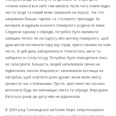
топили лазні й вся сім’я там милася, після чого повне відро
чистої води та новий віник залишали на порозі. На стіл
накривали більше тарілок та столового приладдя. За
вечерею згадували кожного померлого родича по імені.
Слідуючи одному з обрядів, потрібно було виливати
залишки теплої їжі на підлогу або могилу померлого, щоб
духи могли поглинати пару від страв, приготованих на їхню
честь. В цей день заборонялося топити печі, мити та
забирати зі столу посуд. Потрібно було поводитися тихо,
не галасувати. Більшість людей запалювали свічки на
підвіконнях, інколи збиралися і запалювали вогнища на
пагорбах, щоб освітити шлях духам і вони мали змогу
провести час з близькими. Проте, християнство почало
витісняти будь-які язичницькі свята та обряди. Впродовж
багатьох років цю дату ніяк не відзначали.
В 2009 році Голландське квіткове бюро запропонувало