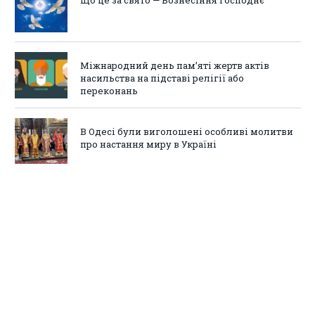
Що це за свято — Вознесіння Господнє
Міжнародний день пам’яті жертв актів
насильства на підставі релігії або
переконань
В Одесі були виголошені особливі молитви
про настання миру в Україні