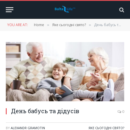
YOU ARE AT:
Home
Яке сьогодні свято?
День бабусь та дідусів
»
»
День бабусь та дідусів
0
BY
ALEXANDR GRAMOTIN
ЯКЕ СЬОГОДНІ СВЯТО?