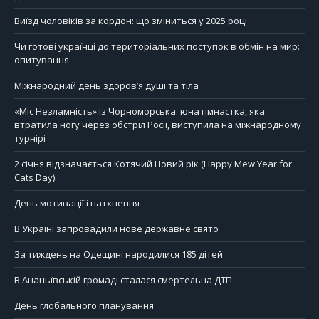
Виїзд чоловіків за кордон: що зміниться у 2025 році
Чи готові українці до територіальних поступок в обмін на мир:
опитування
Міжнародний день здоров’я душі та тіла
«Міс Незламність» із Чорноморська: юна гімнастка, яка
втратила ногу через обстріл Росії, виступила на міжнародному
турнірі
2 січня відзначається Котячий Новий рік (Happy Mew Year for
Cats Day).
День мотивації і натхнення
В Україні запровадили нове державне свято
За тиждень на Одещині народилися 185 дітей
В Ананьївській громаді сталася смертельна ДТП
День глобального планування