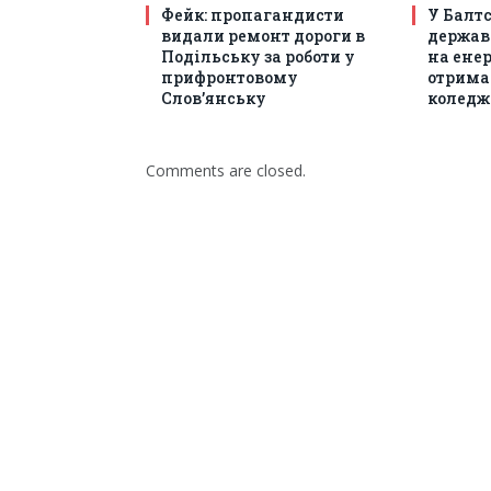
Фейк: пропагандисти
У Балт
видали ремонт дороги в
держав
Подільську за роботи у
на енер
прифронтовому
отрима
Слов’янську
коледж
Comments are closed.