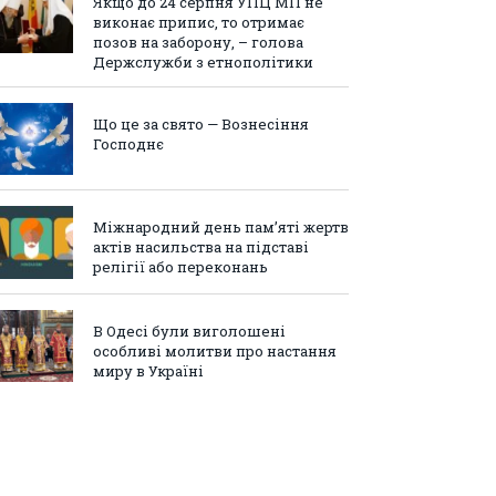
Якщо до 24 серпня УПЦ МП не
виконає припис, то отримає
позов на заборону, – голова
Держслужби з етнополітики
Що це за свято — Вознесіння
Господнє
Міжнародний день пам’яті жертв
актів насильства на підставі
релігії або переконань
В Одесі були виголошені
особливі молитви про настання
миру в Україні