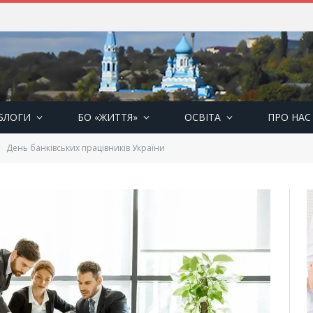
БЛОГИ
БО «ЖИТТЯ»
ОСВІТА
ПРО НАС
День банківських працівників України