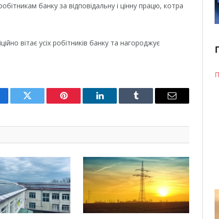
обітникам банку за відповідальну і цінну працю, котра
ійно вітає усіх робітників банку та нагороджує
П
cebook
Twitter
Pinterest
LinkedIn
Tumblr
Email