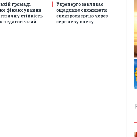
ській громаді
Укренерго закликає
не фінансування
ощадливо споживати
гетичну стійкість
електроенергію через
є педагогічний
серпневу спеку
Р