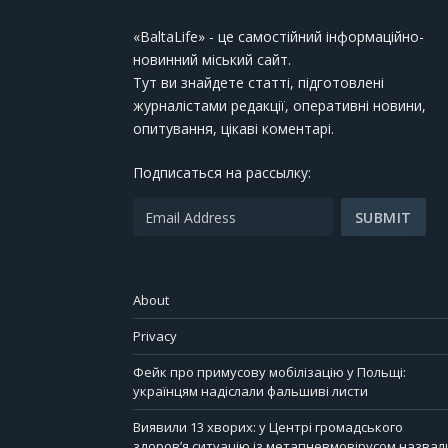
«BaltaLife» - це самостійний інформаційно-
новинний міський сайт.
Тут ви знайдете статті, підготовлені
журналістами редакції, оперативні новини,
опитування, цікаві коментарі.
Подписаться на рассылку:
About
Privacy
Фейк про примусову мобілізацію у Польщі:
українцям надіслали фальшиві листи
Виявили 13 хворих: у Центрі громадського
здоров’я ситуацію із метапневмовірусом назвал