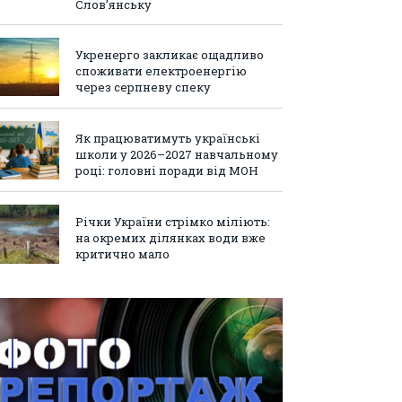
Слов’янську
Укренерго закликає ощадливо
споживати електроенергію
через серпневу спеку
Як працюватимуть українські
школи у 2026–2027 навчальному
році: головні поради від МОН
Річки України стрімко міліють:
на окремих ділянках води вже
критично мало