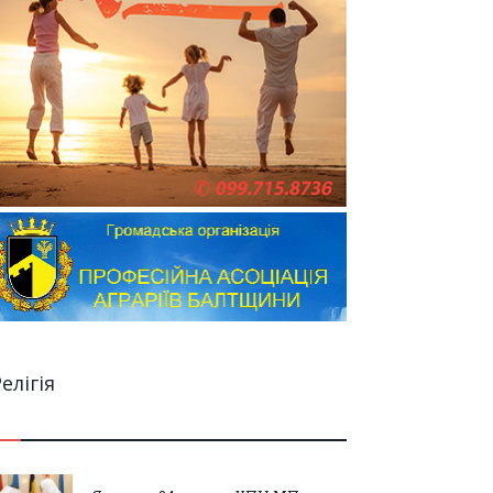
елігія