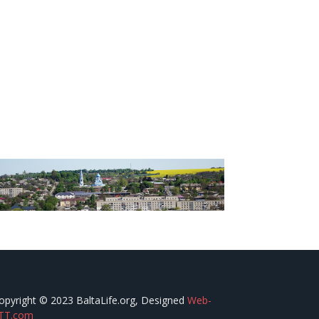
opyright © 2023 BaltaLife.org, Designed
Web-
TT.com