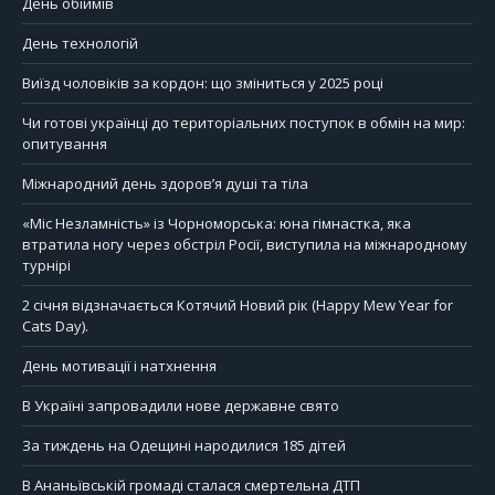
День обіймів
День технологій
Виїзд чоловіків за кордон: що зміниться у 2025 році
Чи готові українці до територіальних поступок в обмін на мир:
опитування
Міжнародний день здоров’я душі та тіла
«Міс Незламність» із Чорноморська: юна гімнастка, яка
втратила ногу через обстріл Росії, виступила на міжнародному
турнірі
2 січня відзначається Котячий Новий рік (Happy Mew Year for
Cats Day).
День мотивації і натхнення
В Україні запровадили нове державне свято
За тиждень на Одещині народилися 185 дітей
В Ананьївській громаді сталася смертельна ДТП