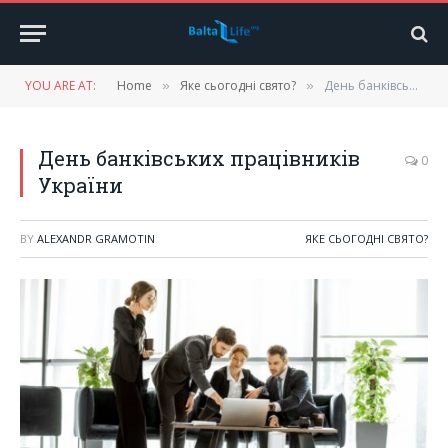
YOU ARE AT:
Home
Яке сьогодні свято?
День банківських працівників України
»
»
День банківських працівників
0
України
BY
ALEXANDR GRAMOTIN
ЯКЕ СЬОГОДНІ СВЯТО?