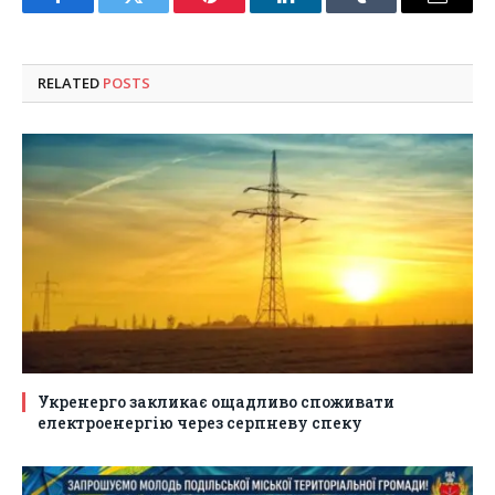
Facebook
Twitter
Pinterest
LinkedIn
Tumblr
Email
RELATED
POSTS
Укренерго закликає ощадливо споживати
електроенергію через серпневу спеку