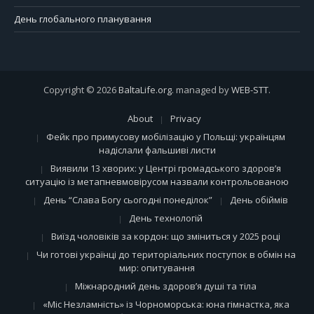
День глобального планування
Copyright © 2026
BaltaLife.org
. managed by
WEB-STT
.
About
Privacy
Фейк про примусову мобілізацію у Польщі: українцям
надіслали фальшиві листи
Виявили 13 хворих: у Центрі громадського здоров’я
ситуацію із метапневмовірусом назвали контрольованою
День “Слава Богу сьогодні понеділок”
День обіймів
День технологій
Виїзд чоловіків за кордон: що зміниться у 2025 році
Чи готові українці до територіальних поступок в обмін на
мир: опитування
Міжнародний день здоров’я душі та тіла
«Міс Незламність» із Чорноморська: юна гімнастка, яка