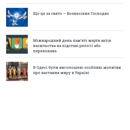
Що це за свято — Вознесіння Господнє
Міжнародний день пам’яті жертв актів
насильства на підставі релігії або
переконань
В Одесі були виголошені особливі молитви
про настання миру в Україні