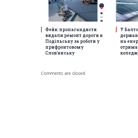
Фейк: пропагандисти
У Балт
видали ремонт дороги в
держав
Подільську за роботи у
на енер
прифронтовому
отрима
Слов’янську
коледж
Comments are closed.