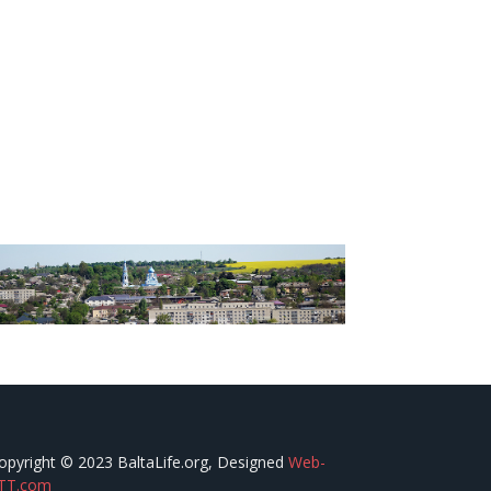
opyright © 2023 BaltaLife.org, Designed
Web-
TT.com