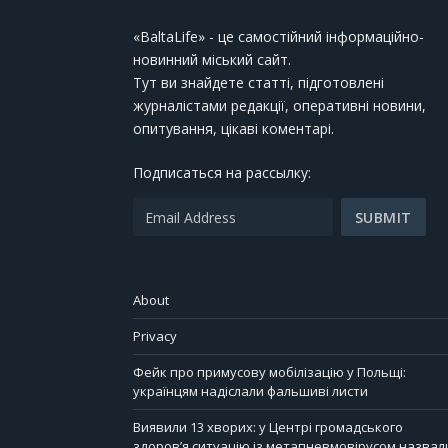
«BaltaLife» - це самостійний інформаційно-
новинний міський сайт.
Тут ви знайдете статті, підготовлені
журналістами редакції, оперативні новини,
опитування, цікаві коментарі.
Подписаться на рассылку:
About
Privacy
Фейк про примусову мобілізацію у Польщі:
українцям надіслали фальшиві листи
Виявили 13 хворих: у Центрі громадського
здоров’я ситуацію із метапневмовірусом назвал