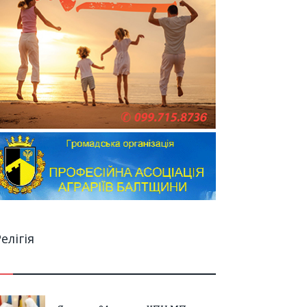
елігія