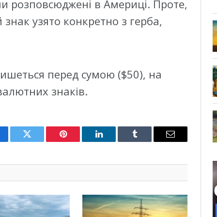
ули розповсюджені в Америці. Проте,
 знак узято конкретно з герба,
ишеться перед сумою ($50), на
 валютних знаків.
cebook
Twitter
Pinterest
LinkedIn
Tumblr
Email