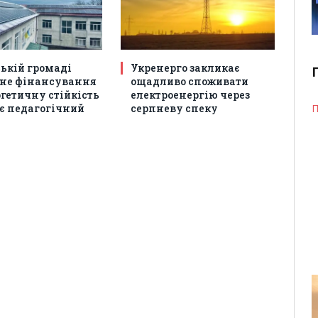
ській громаді
Укренерго закликає
не фінансування
ощадливо споживати
гетичну стійкість
електроенергію через
є педагогічний
серпневу спеку
П