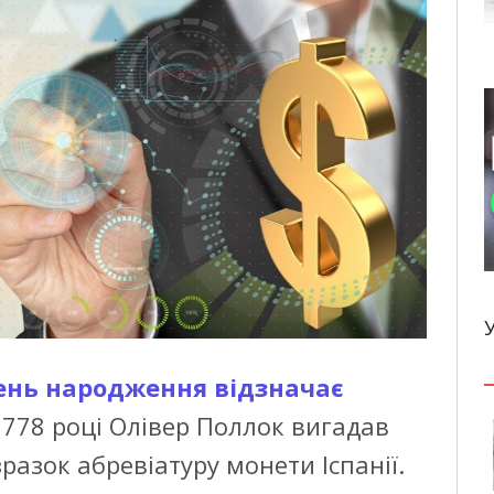
ень народження відзначає
 1778 році Олівер Поллок вигадав
разок абревіатуру монети Іспанії.