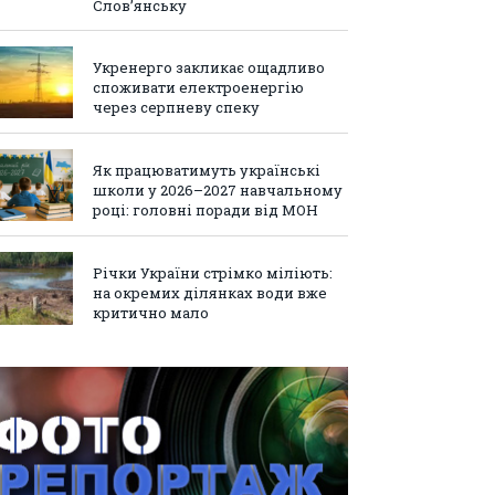
Слов’янську
Укренерго закликає ощадливо
споживати електроенергію
через серпневу спеку
Як працюватимуть українські
школи у 2026–2027 навчальному
році: головні поради від МОН
Річки України стрімко міліють:
на окремих ділянках води вже
критично мало