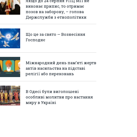
Якщо до 24 серпня УПЦ МП не
виконає припис, то отримає
позов на заборону, – голова
Держслужби з етнополітики
Що це за свято — Вознесіння
Господнє
Міжнародний день пам’яті жертв
актів насильства на підставі
релігії або переконань
В Одесі були виголошені
особливі молитви про настання
миру в Україні