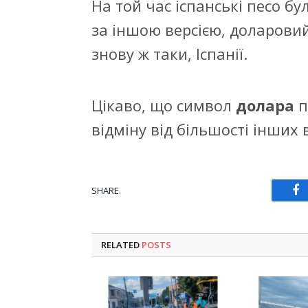
На той час іспанські песо б
за іншою версією, доларовий
знову ж таки, Іспанії.
Цікаво, що символ
долара
п
відміну від більшості інших
SHARE.
Fa
RELATED
POSTS