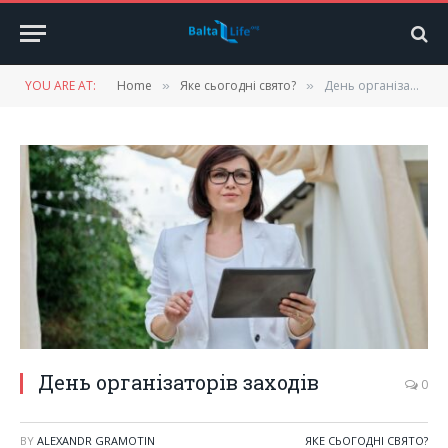
YOU ARE AT:
Home
Яке сьогодні свято?
День організаторів заходів
»
»
День організаторів заходів
0
BY
ALEXANDR GRAMOTIN
ЯКЕ СЬОГОДНІ СВЯТО?