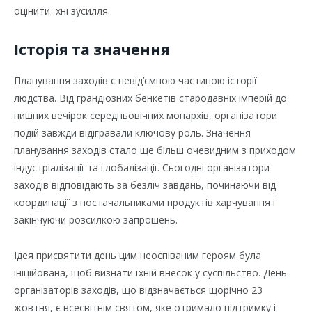
оцінити їхні зусилля.
Історія та значення
Планування заходів є невід’ємною частиною історії
людства. Від грандіозних бенкетів стародавніх імперій до
пишних вечірок середньовічних монархів, організатори
подій завжди відігравали ключову роль. Значення
планування заходів стало ще більш очевидним з приходом
індустріалізації та глобалізації. Сьогодні організатори
заходів відповідають за безліч завдань, починаючи від
координації з постачальниками продуктів харчування і
закінчуючи розсилкою запрошень.
Ідея присвятити день цим неоспіваним героям була
ініційована, щоб визнати їхній внесок у суспільство. День
організаторів заходів, що відзначається щорічно 23
жовтня, є всесвітнім святом, яке отримало підтримку і