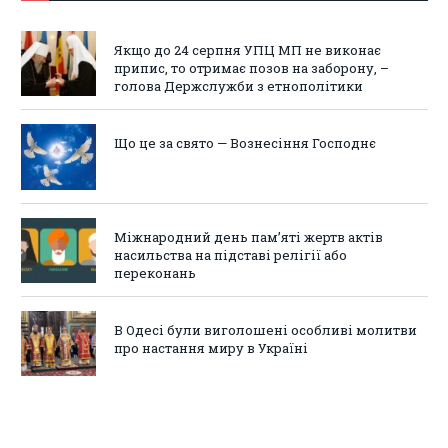
Якщо до 24 серпня УПЦ МП не виконає
припис, то отримає позов на заборону, –
голова Держслужби з етнополітики
Що це за свято — Вознесіння Господнє
Міжнародний день пам’яті жертв актів
насильства на підставі релігії або
переконань
В Одесі були виголошені особливі молитви
про настання миру в Україні