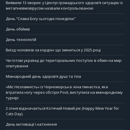
Виявили 13 хворих: у Центрі громадського здоров’я ситуацію із
метапневмовірусом назвали контрольованою
День “Слава Богу сьогодні понеділок”
День обіймів
День технологій
Виїзд чоловіків за кордон: що зміниться у 2025 році
Чи готові українці до територіальних поступок в обмін на мир:
опитування
Міжнародний день здоров’я душі та тіла
«Міс Незламність» із Чорноморська: юна гімнастка, яка
втратила ногу через обстріл Росії, виступила на міжнародному
турнірі
2 січня відзначається Котячий Новий рік (Happy Mew Year for
Cats Day).
День мотивації і натхнення