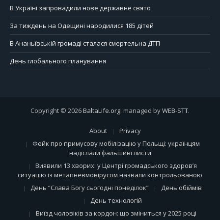
В Україні запровадили нове державне свято
За тиждень на Одещині народилися 185 дітей
В Ананьївській громаді сталася смертельна ДТП
День глобального планування
Copyright © 2026
BaltaLife.org
. managed by
WEB-STT
.
About
Privacy
Фейк про примусову мобілізацію у Польщі: українцям
надіслали фальшиві листи
Виявили 13 хворих: у Центрі громадського здоров’я
ситуацію із метапневмовірусом назвали контрольованою
День “Слава Богу сьогодні понеділок”
День обіймів
День технологій
Виїзд чоловіків за кордон: що зміниться у 2025 році