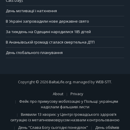
Cats Day).
День мотивації і натхнення
В Україні запровадили нове державне свято
За тиждень на Одещині народилися 185 дітей
В Ананьївській громаді сталася смертельна ДТП
День глобального планування
Copyright © 2026
BaltaLife.org
. managed by
WEB-STT
.
About
Privacy
Фейк про примусову мобілізацію у Польщі: українцям
надіслали фальшиві листи
Виявили 13 хворих: у Центрі громадського здоров’я
ситуацію із метапневмовірусом назвали контрольованою
День “Слава Богу сьогодні понеділок”
День обіймів