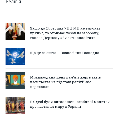
Релігія
Якщо до 24 серпня УПЦ МП не виконає
припис, то отримає позов на заборону, –
голова Держслужби з етнополітики
Що це за свято — Вознесіння Господнє
Міжнародний день пам’яті жертв актів
насильства на підставі релігії або
переконань
В Одесі були виголошені особливі молитви
про настання миру в Україні