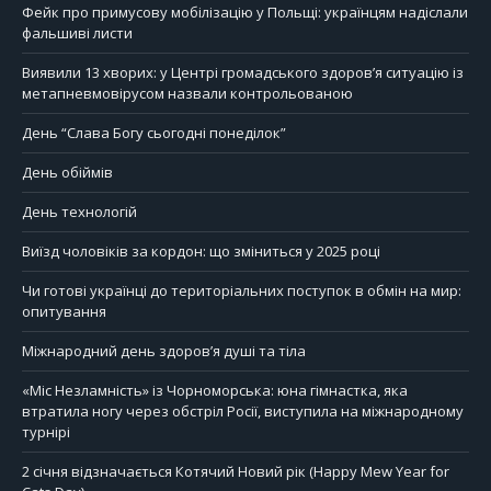
Фейк про примусову мобілізацію у Польщі: українцям надіслали
фальшиві листи
Виявили 13 хворих: у Центрі громадського здоров’я ситуацію із
метапневмовірусом назвали контрольованою
День “Слава Богу сьогодні понеділок”
День обіймів
День технологій
Виїзд чоловіків за кордон: що зміниться у 2025 році
Чи готові українці до територіальних поступок в обмін на мир:
опитування
Міжнародний день здоров’я душі та тіла
«Міс Незламність» із Чорноморська: юна гімнастка, яка
втратила ногу через обстріл Росії, виступила на міжнародному
турнірі
2 січня відзначається Котячий Новий рік (Happy Mew Year for