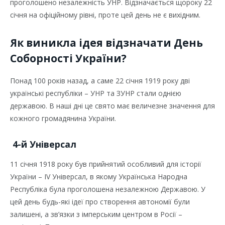
проголошено незалежність УНР. Відзначається щороку 22
січня на офіційному рівні, проте цей день не є вихідним.
Як виникла ідея відзначати День
Соборності України?
Понад 100 років назад, а саме 22 січня 1919 року дві
українські республіки – УНР та ЗУНР стали однією
державою. В наші дні це свято має величезне значення для
кожного громадянина України.
4-й Універсал
11 січня 1918 року був прийнятий особливий для історії
України – IV Універсал, в якому Українська Народна
Республіка була проголошена незалежною Державою. У
цей день будь-які ідеї про створення автономії були
залишені, а зв’язки з імперським центром в Росії –