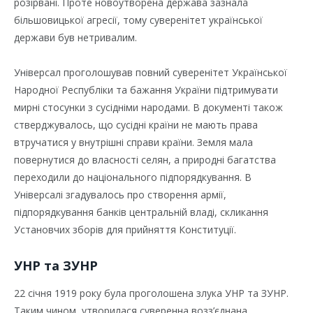
розірвані. Проте новоутворена держава зазнала
більшовицької агресії, тому суверенітет української
держави був нетривалим.
Універсал проголошував повний суверенітет Української
Народної Республіки та бажання України підтримувати
мирні стосунки з сусідніми народами. В документі також
стверджувалось, що сусідні країни не мають права
втручатися у внутрішні справи країни. Земля мала
повернутися до власності селян, а природні багатства
переходили до національного підпорядкування. В
Універсалі згадувалось про створення армії,
підпорядкування банків центральній владі, скликання
Установчих зборів для прийняття Конституції.
УНР та ЗУНР
22 січня 1919 року була проголошена злука УНР та ЗУНР.
Таким чином, утворилася суверенна возз’єднана