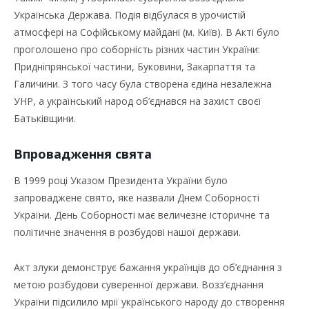
Українська Держава. Подія відбулася в урочистій
атмосфері на Софійському майдані (м. Київ). В Акті було
проголошено про соборність різних частин України:
Придніпрянської частини, Буковини, Закарпаття та
Галичини. З того часу була створена єдина незалежна
УНР, а український народ об’єднався на захист своєї
Батьківщини.
Впровадження свята
В 1999 році Указом Президента України було
запроваджене свято, яке назвали Днем Соборності
України. День Соборності має величезне історичне та
політичне значення в розбудові нашої держави.
Акт злуки демонструє бажання українців до об’єднання з
метою розбудови суверенної держави. Возз’єднання
України підсилило мрії українського народу до створення