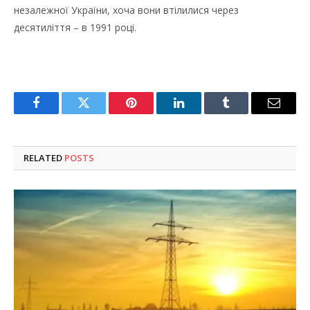
незалежної України, хоча вони втілилися через
десятиліття – в 1991 році.
Facebook
Twitter
Pinterest
LinkedIn
Tumblr
Email
RELATED
POSTS