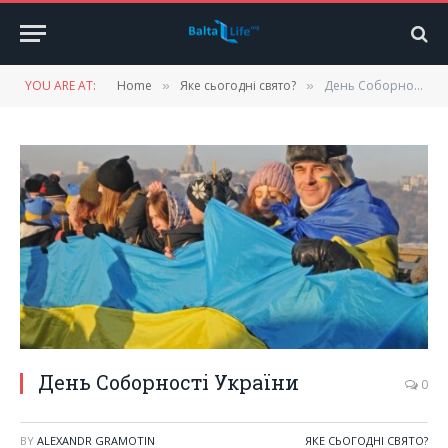
YOU ARE AT:
Home
Яке сьогодні свято?
День Соборності України
»
»
День Соборності України
0
BY
ALEXANDR GRAMOTIN
ЯКЕ СЬОГОДНІ СВЯТО?