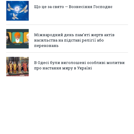
Що це за свято — Вознесіння Господнє
Міжнародний день пам’яті жертв актів
насильства на підставі релігії або
переконань
В Одесі були виголошені особливі молитви
про настання миру в Україні