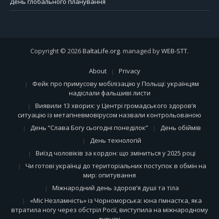
День глобального планування
Copyright © 2026
BaltaLife.org
. managed by
WEB-STT
.
About
Privacy
Фейк про примусову мобілізацію у Польщі: українцям
надіслали фальшиві листи
Виявили 13 хворих: у Центрі громадського здоров’я
ситуацію із метапневмовірусом назвали контрольованою
День “Слава Богу сьогодні понеділок”
День обіймів
День технологій
Виїзд чоловіків за кордон: що зміниться у 2025 році
Чи готові українці до територіальних поступок в обмін на
мир: опитування
Міжнародний день здоров’я душі та тіла
«Міс Незламність» із Чорноморська: юна гімнастка, яка
втратила ногу через обстріл Росії, виступила на міжнародному