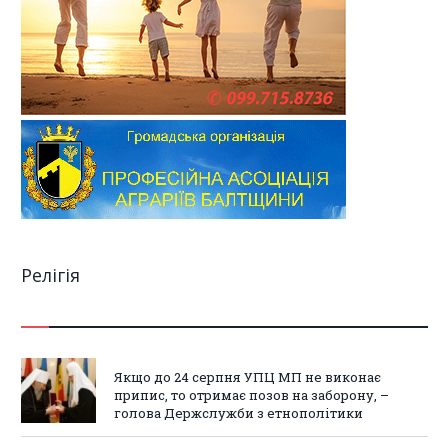
Релігія
Якщо до 24 серпня УПЦ МП не виконає
припис, то отримає позов на заборону, –
голова Держслужби з етнополітики