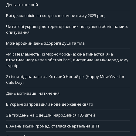
День технологій
Виїзд чоловіків за кордон: що зміниться у 2025 році
Чи готові українці до територіальних поступок в обмін на мир:
опитування
Міжнародний день здоров’я душі та тіла
«Міс Незламність» із Чорноморська: юна гімнастка, яка
втратила ногу через обстріл Росії, виступила на міжнародному
турнірі
2 січня відзначається Котячий Новий рік (Happy Mew Year for
Cats Day).
День мотивації і натхнення
В Україні запровадили нове державне свято
За тиждень на Одещині народилися 185 дітей
В Ананьївській громаді сталася смертельна ДТП