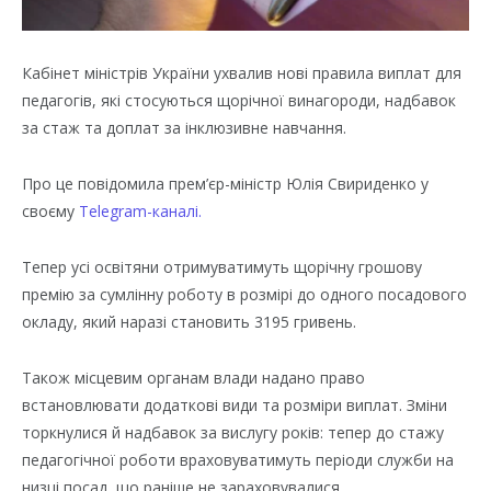
Кабінет міністрів України ухвалив нові правила виплат для
педагогів, які стосуються щорічної винагороди, надбавок
за стаж та доплат за інклюзивне навчання.
Про це повідомила прем’єр-міністр Юлія Свириденко у
своєму
Telegram-каналі.
Тепер усі освітяни отримуватимуть щорічну грошову
премію за сумлінну роботу в розмірі до одного посадового
окладу, який наразі становить 3195 гривень.
Також місцевим органам влади надано право
встановлювати додаткові види та розміри виплат. Зміни
торкнулися й надбавок за вислугу років: тепер до стажу
педагогічної роботи враховуватимуть періоди служби на
низці посад, що раніше не зараховувалися.