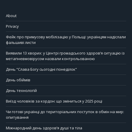
About
Privacy
Фейк про примусову мобілізацію у Польщі: українцям надіслали
фальшиві листи
Виявили 13 хворих: у Центрі громадського здоров’я ситуацію із
метапневмовірусом назвали контрольованою
День “Слава Богу сьогодні понеділок”
День обіймів
День технологій
Виїзд чоловіків за кордон: що зміниться у 2025 році
Чи готові українці до територіальних поступок в обмін на мир:
опитування
Міжнародний день здоров’я душі та тіла