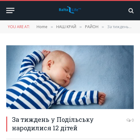
YOU ARE AT:
Home
НАШ КРАЙ
РАЙОН
За тиждень у Подільську народилися 12 дітей
»
»
»
За тиждень у Подільську
0
народилися 12 дітей