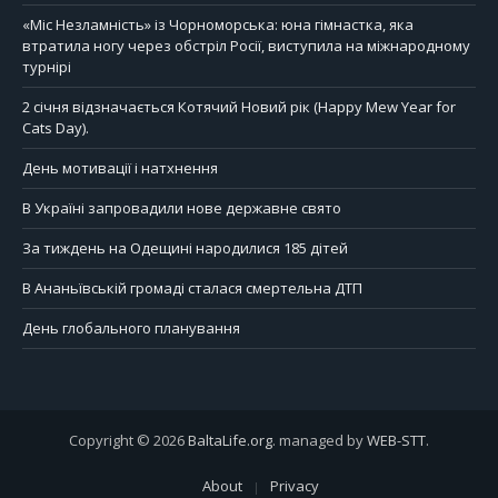
«Міс Незламність» із Чорноморська: юна гімнастка, яка
втратила ногу через обстріл Росії, виступила на міжнародному
турнірі
2 січня відзначається Котячий Новий рік (Happy Mew Year for
Cats Day).
День мотивації і натхнення
В Україні запровадили нове державне свято
За тиждень на Одещині народилися 185 дітей
В Ананьївській громаді сталася смертельна ДТП
День глобального планування
Copyright © 2026
BaltaLife.org
. managed by
WEB-STT
.
About
Privacy