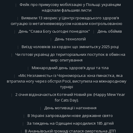
Фейк про примусову мобілізацію у Польщі: українцям
надіслали фальшиві листи
Виявили 13 хворих: у Центрі громадського здоров’я
ситуацію із метапневмовірусом назвали контрольованою
День “Слава Богу сьогодні понеділок”
День обіймів
День технологій
Виїзд чоловіків за кордон: що зміниться у 2025 році
Чи готові українці до територіальних поступок в обмін на
мир: опитування
Міжнародний день здоров’я душі та тіла
«Міс Незламність» із Чорноморська: юна гімнастка, яка
втратила ногу через обстріл Росії, виступила на міжнародному
турнірі
2 січня відзначається Котячий Новий рік (Happy Mew Year
for Cats Day).
День мотивації і натхнення
В Україні запровадили нове державне свято
За тиждень на Одещині народилися 185 дітей
В Ананьївській громаді сталася смертельна ДТП