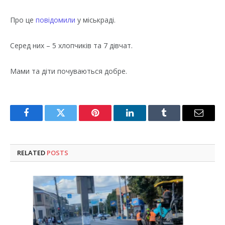
Про це
повідомили
у міськраді.
Серед них – 5 хлопчиків та 7 дівчат.
Мами та діти почуваються добре.
Facebook
Twitter
Pinterest
LinkedIn
Tumblr
Email
RELATED
POSTS