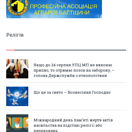
Релігія
Якщо до 24 серпня УПЦ МП не виконає
припис, то отримає позов на заборону, –
голова Держслужби з етнополітики
Що це за свято — Вознесіння Господнє
Міжнародний день пам’яті жертв актів
насильства на підставі релігії або
переконань