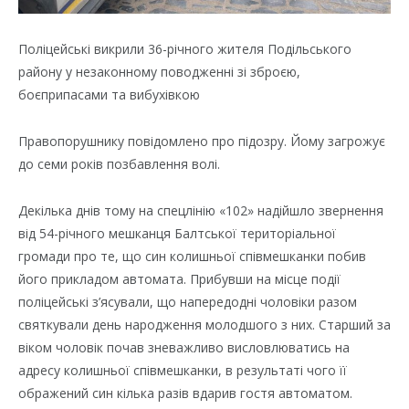
Поліцейські викрили 36-річного жителя Подільського
району у незаконному поводженні зі зброєю,
боєприпасами та вибухівкою
Правопорушнику повідомлено про підозру. Йому загрожує
до семи років позбавлення волі.
Декілька днів тому на спецлінію «102» надійшло звернення
від 54-річного мешканця Балтської територіальної
громади про те, що син колишньої співмешканки побив
його прикладом автомата. Прибувши на місце події
поліцейські з’ясували, що напередодні чоловіки разом
святкували день народження молодшого з них. Старший за
віком чоловік почав зневажливо висловлюватись на
адресу колишньої співмешканки, в результаті чого її
ображений син кілька разів вдарив гостя автоматом.