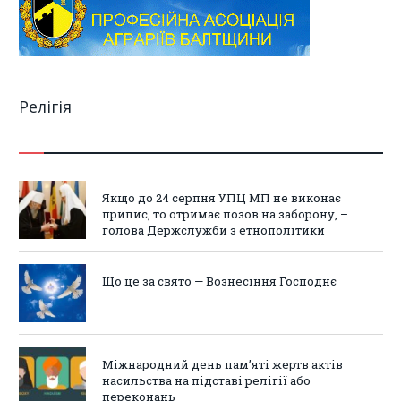
Релігія
Якщо до 24 серпня УПЦ МП не виконає
припис, то отримає позов на заборону, –
голова Держслужби з етнополітики
Що це за свято — Вознесіння Господнє
Міжнародний день пам’яті жертв актів
насильства на підставі релігії або
переконань