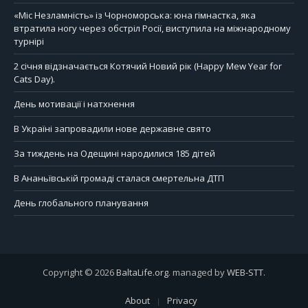
«Міс Незламність» із Чорноморська: юна гімнастка, яка
втратила ногу через обстріл Росії, виступила на міжнародному
турнірі
2 січня відзначається Котячий Новий рік (Happy Mew Year for
Cats Day).
День мотивації і натхнення
В Україні запровадили нове державне свято
За тиждень на Одещині народилися 185 дітей
В Ананьївській громаді сталася смертельна ДТП
День глобального планування
Copyright © 2026
BaltaLife.org
. managed by
WEB-STT
.
About
Privacy