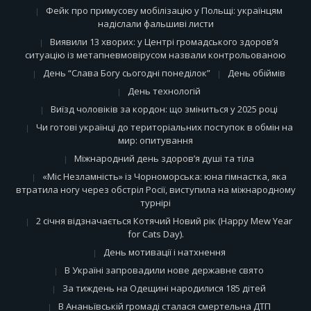
Фейк про примусову мобілізацію у Польщі: українцям
надіслали фальшиві листи
Виявили 13 хворих: у Центрі громадського здоров’я
ситуацію із метапневмовірусом назвали контрольованою
День “Слава Богу сьогодні понеділок”
День обіймів
День технологій
Виїзд чоловіків за кордон: що зміниться у 2025 році
Чи готові українці до територіальних поступок в обмін на
мир: опитування
Міжнародний день здоров’я душі та тіла
«Міс Незламність» із Чорноморська: юна гімнастка, яка
втратила ногу через обстріл Росії, виступила на міжнародному
турнірі
2 січня відзначається Котячий Новий рік (Happy Mew Year
for Cats Day).
День мотивації і натхнення
В Україні запровадили нове державне свято
За тиждень на Одещині народилися 185 дітей
В Ананьївській громаді сталася смертельна ДТП