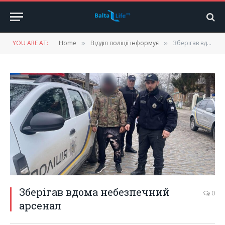
YOU ARE AT:
Home
Відділ поліції інформує
Зберігав вдома небезпечний арсенал
»
»
Зберігав вдома небезпечний
0
арсенал