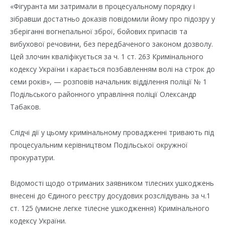
«Фігуранта ми затримали в процесуальному порядку і
зібравши достатньо доказів повідомили йому про підозру у
зберіганні вогнепальної зброї, бойових припасів та
вибухової речовини, без передбаченого законом дозволу.
Цей злочин кваліфікується за ч. 1 ст. 263 Кримінального
кодексу України і карається позбавленням волі на строк до
семи років», — розповів начальник відділення поліції № 1
Подільського районного управління поліції Олександр
Табаков.
Слідчі дії у цьому кримінальному провадженні тривають під
процесуальним керівництвом Подільської окружної
прокуратури.
Відомості щодо отриманих заявником тілесних ушкоджень
внесені до Єдиного реєстру досудових розслідувань за ч.1
ст. 125 (умисне легке тілесне ушкодження) Кримінального
кодексу України.