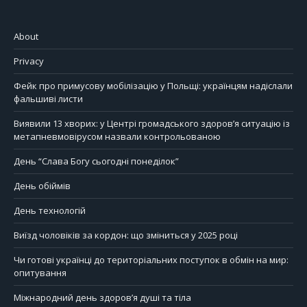
About
Privacy
Фейк про примусову мобілізацію у Польщі: українцям надіслали
фальшиві листи
Виявили 13 хворих: у Центрі громадського здоров’я ситуацію із
метапневмовірусом назвали контрольованою
День “Слава Богу сьогодні понеділок”
День обіймів
День технологій
Виїзд чоловіків за кордон: що зміниться у 2025 році
Чи готові українці до територіальних поступок в обмін на мир:
опитування
Міжнародний день здоров’я душі та тіла