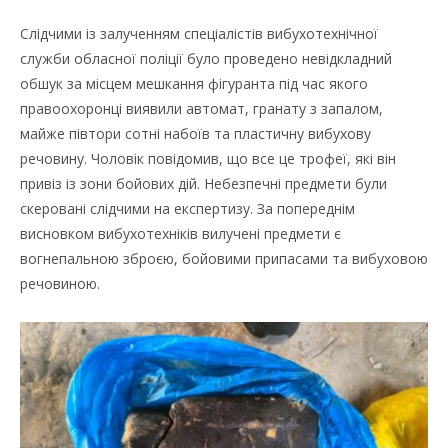
Слідчими із залученням спеціалістів вибухотехнічної
служби обласної поліції було проведено невідкладний
обшук за місцем мешкання фігуранта під час якого
правоохоронці виявили автомат, гранату з запалом,
майже півтори сотні набоїв та пластичну вибухову
речовину. Чоловік повідомив, що все це трофеї, які він
привіз із зони бойових дій. Небезпечні предмети були
скеровані слідчими на експертизу. За попереднім
висновком вибухотехніків вилучені предмети є
вогнепальною зброєю, бойовими припасами та вибуховою
речовиною.