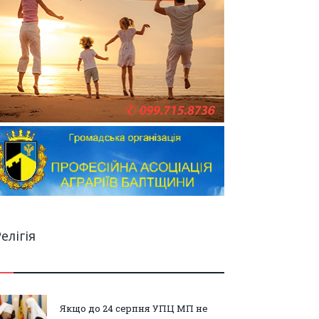
елігія
Якщо до 24 серпня УПЦ МП не