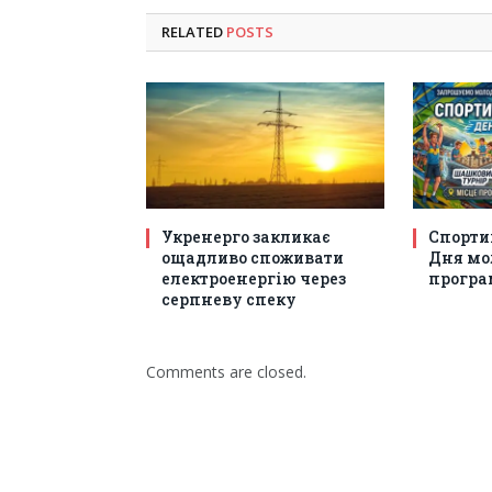
RELATED
POSTS
Укренерго закликає
Спорти
ощадливо споживати
Дня мол
електроенергію через
програм
серпневу спеку
Comments are closed.