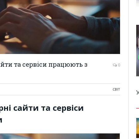
сайти та сервіси працюють з
0
СВІТ
рні сайти та сервіси
и