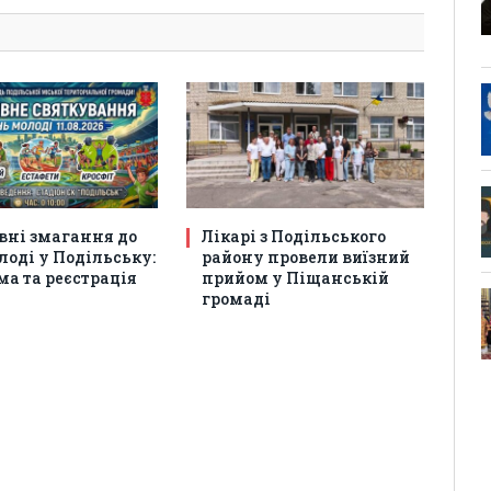
вні змагання до
Лікарі з Подільського
оді у Подільську:
району провели виїзний
а та реєстрація
прийом у Піщанській
громаді