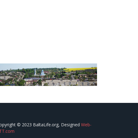
opyright © 2023 BaltaLife.org, Designed
Web-
TT.com