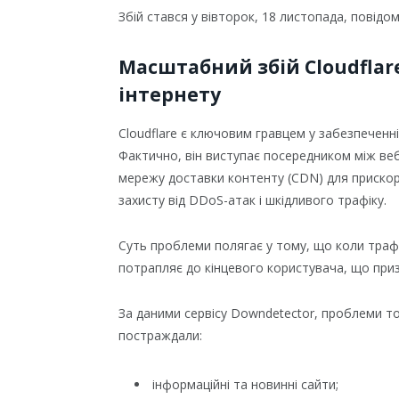
Збій стався у вівторок, 18 листопада, повідо
Масштабний збій Cloudflare
інтернету
Cloudflare є ключовим гравцем у забезпеченні
Фактично, він виступає посередником між ве
мережу доставки контенту (CDN) для прискор
захисту від DDoS-атак і шкідливого трафіку.
Суть проблеми полягає у тому, що коли трафі
потрапляє до кінцевого користувача, що приз
За даними сервісу Downdetector, проблеми то
постраждали:
інформаційні та новинні сайти;