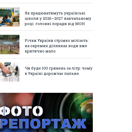
Як працюватимуть українські
школи у 2026–2027 навчальному
році: головні поради від МОН
Річки України стрімко міліють:
на окремих ділянках води вже
критично мало
Чи буде 100 гривень за літр: чому
в Україні дорожчає пальне