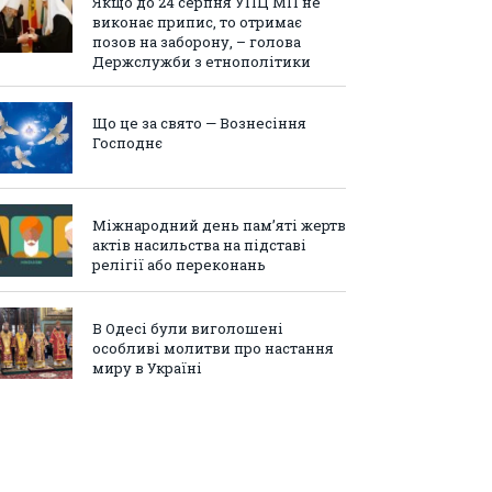
Якщо до 24 серпня УПЦ МП не
виконає припис, то отримає
позов на заборону, – голова
Держслужби з етнополітики
Що це за свято — Вознесіння
Господнє
Міжнародний день пам’яті жертв
актів насильства на підставі
релігії або переконань
В Одесі були виголошені
особливі молитви про настання
миру в Україні