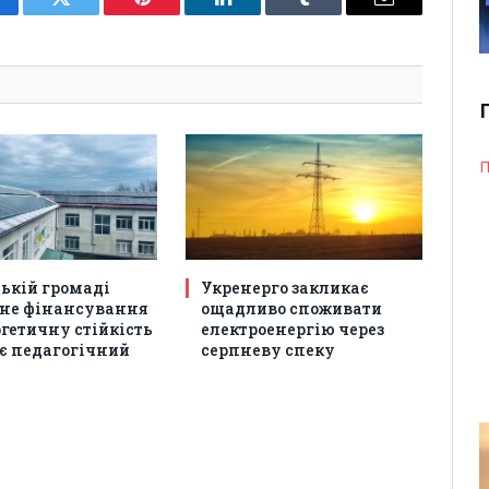
cebook
Twitter
Pinterest
LinkedIn
Tumblr
Email
П
ській громаді
Укренерго закликає
не фінансування
ощадливо споживати
гетичну стійкість
електроенергію через
є педагогічний
серпневу спеку