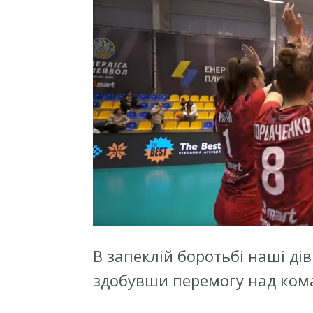
В запеклій боротьбі наші ді
здобувши перемогу над ком