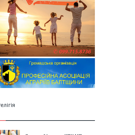
елігія