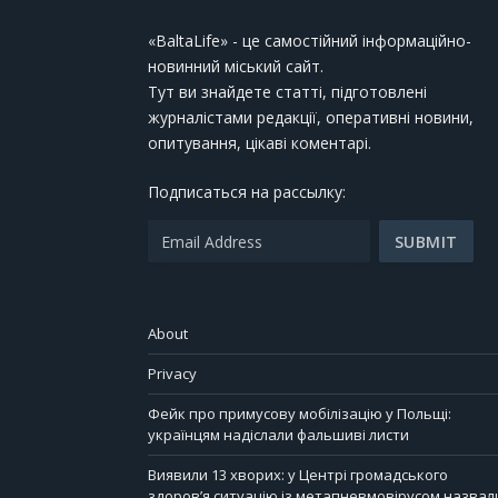
«BaltaLife» - це самостійний інформаційно-
новинний міський сайт.
Тут ви знайдете статті, підготовлені
журналістами редакції, оперативні новини,
опитування, цікаві коментарі.
Подписаться на рассылку:
About
Privacy
Фейк про примусову мобілізацію у Польщі:
українцям надіслали фальшиві листи
Виявили 13 хворих: у Центрі громадського
здоров’я ситуацію із метапневмовірусом назвал