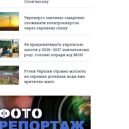
Слов’янську
Укренерго закликає ощадливо
споживати електроенергію
через серпневу спеку
Як працюватимуть українські
школи у 2026–2027 навчальному
році: головні поради від МОН
Річки України стрімко міліють:
на окремих ділянках води вже
критично мало