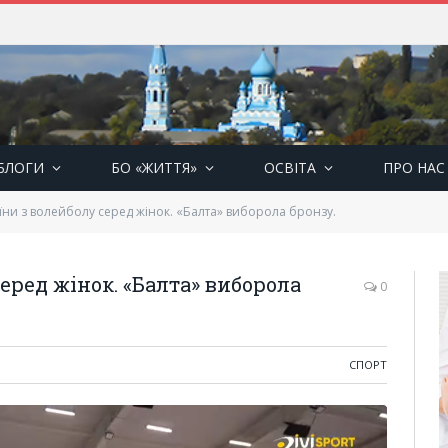
БЛОГИ
БО «ЖИТТЯ»
ОСВІТА
ПРО НАС
їни з волейболу серед жінок. «Балта» виборола бронзу.
еред жінок. «Балта» виборола
0
СПОРТ