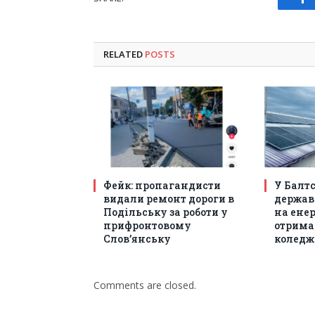
Fa
RELATED
POSTS
Фейк: пропагандисти
У Балт
видали ремонт дороги в
держав
Подільську за роботи у
на енер
прифронтовому
отрима
Слов’янську
коледж
Comments are closed.