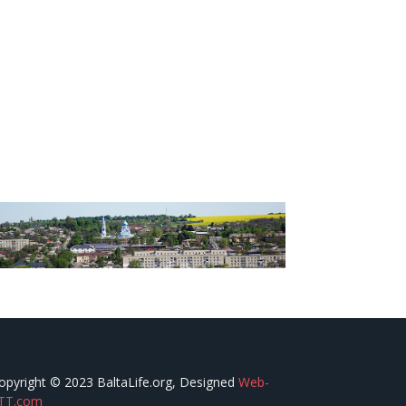
opyright © 2023 BaltaLife.org, Designed
Web-
TT.com