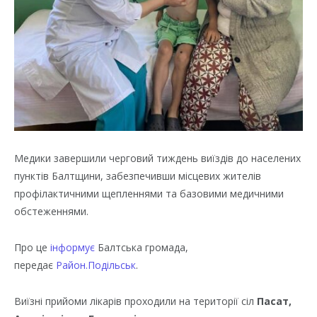
Медики завершили черговий тиждень виїздів до населених
пунктів Балтщини, забезпечивши місцевих жителів
профілактичними щепленнями та базовими медичними
обстеженнями.
Про це
інформує
Балтська громада,
передає
Район.Подільськ
.
Виїзні прийоми лікарів проходили на території сіл
Пасат,