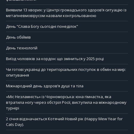
Виявили 13 хворих: у Центрі громадського здоров’я ситуацію із
метапневмовірусом назвали контрольованою
День “Слава Богу сьогодні понеділок”
День обіймів
День технологій
Виїзд чоловіків за кордон: що зміниться у 2025 році
Чи готові українці до територіальних поступок в обмін на мир:
опитування
Міжнародний день здоров’я душі та тіла
«Міс Незламність» із Чорноморська: юна гімнастка, яка
втратила ногу через обстріл Росії, виступила на міжнародному
турнірі
2 січня відзначається Котячий Новий рік (Happy Mew Year for
Cats Day).