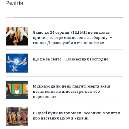
Релігія
Якщо до 24 серпня УПЦ МП не виконає
припис, то отримає позов на заборону, –
голова Держслужби з етнополітики
Що це за свято — Вознесіння Господнє
Міжнародний день пам’яті жертв актів
насильства на підставі релігії або
переконань
В Одесі були виголошені особливі молитви
про настання миру в Україні