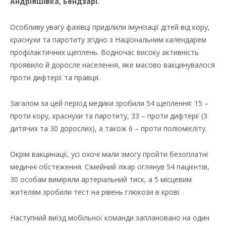
Андріяшівка, Бендзарі.
Особливу увагу фахівці приділили імунізації дітей від кору,
краснухи та паротиту згідно з Національним календарем
профілактичних щеплень. Водночас високу активність
проявило й доросле населення, яке масово вакцинувалося
проти дифтерії та правця.
Загалом за цей період медики зробили 54 щеплення: 15 –
проти кору, краснухи та паротиту, 33 – проти дифтерії (3
дитячих та 30 дорослих), а також 6 – проти поліомієліту.
Окрім вакцинації, усі охочі мали змогу пройти безоплатні
медичні обстеження. Сімейний лікар оглянув 54 пацієнтів,
30 особам виміряли артеріальний тиск, а 5 місцевим
жителям зробили тест на рівень глюкози в крові.
Наступний виїзд мобільної команди заплановано на один