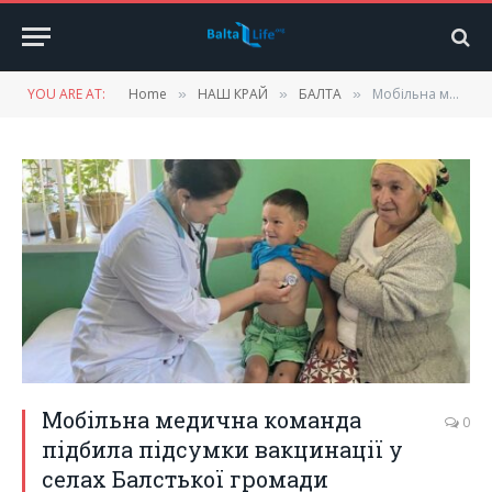
YOU ARE AT:
Home
НАШ КРАЙ
БАЛТА
Мобільна медична команда підбила підсумки вакцинації у селах Балстької громади
»
»
»
Мобільна медична команда
0
підбила підсумки вакцинації у
селах Балстької громади