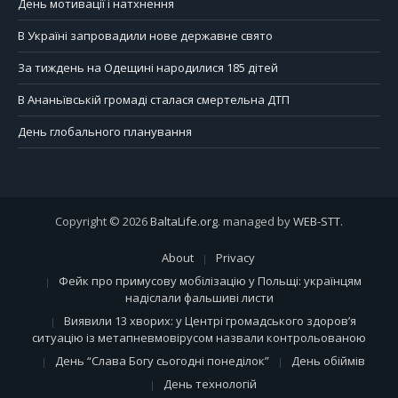
День мотивації і натхнення
В Україні запровадили нове державне свято
За тиждень на Одещині народилися 185 дітей
В Ананьївській громаді сталася смертельна ДТП
День глобального планування
Copyright © 2026
BaltaLife.org
. managed by
WEB-STT
.
About
Privacy
Фейк про примусову мобілізацію у Польщі: українцям
надіслали фальшиві листи
Виявили 13 хворих: у Центрі громадського здоров’я
ситуацію із метапневмовірусом назвали контрольованою
День “Слава Богу сьогодні понеділок”
День обіймів
День технологій