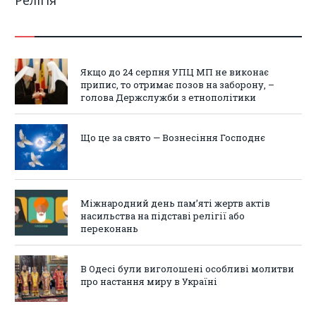
Якщо до 24 серпня УПЦ МП не виконає
припис, то отримає позов на заборону, –
голова Держслужби з етнополітики
Що це за свято — Вознесіння Господнє
Міжнародний день пам’яті жертв актів
насильства на підставі релігії або
переконань
В Одесі були виголошені особливі молитви
про настання миру в Україні