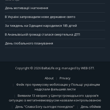
День мотивації і натхнення
В Україні запровадили нове державне свято
За тиждень на Одещині народилися 185 дітей
В Ананьївській громаді сталася смертельна ДТП
День глобального планування
Copyright © 2026
BaltaLife.org
. managed by
WEB-STT
.
About
Privacy
Фейк про примусову мобілізацію у Польщі: українцям
надіслали фальшиві листи
Виявили 13 хворих: у Центрі громадського здоров’я
ситуацію із метапневмовірусом назвали контрольованою
День “Слава Богу сьогодні понеділок”
День обіймів