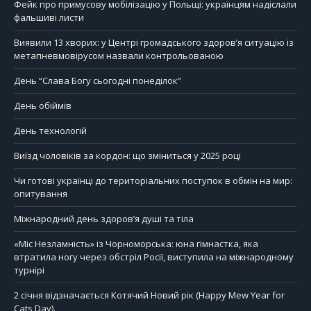
Фейк про примусову мобілізацію у Польщі: українцям надіслали
фальшиві листи
Виявили 13 хворих: у Центрі громадського здоров’я ситуацію із
метапневмовірусом назвали контрольованою
День “Слава Богу сьогодні понеділок”
День обіймів
День технологій
Виїзд чоловіків за кордон: що зміниться у 2025 році
Чи готові українці до територіальних поступок в обмін на мир:
опитування
Міжнародний день здоров’я душі та тіла
«Міс Незламність» із Чорноморська: юна гімнастка, яка
втратила ногу через обстріл Росії, виступила на міжнародному
турнірі
2 січня відзначається Котячий Новий рік (Happy Mew Year for
Cats Day).