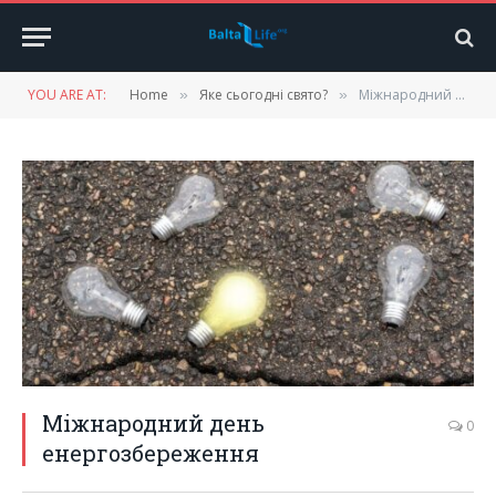
YOU ARE AT:
Home
Яке сьогодні свято?
Міжнародний день енергозбереження
»
»
Міжнародний день
0
енергозбереження