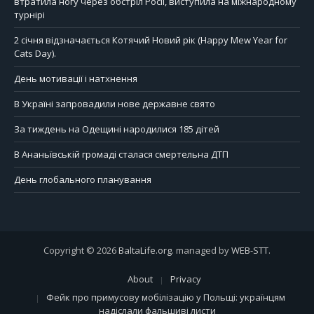
втратила ногу через обстріл Росії, виступила на міжнародному
турнірі
2 січня відзначається Котячий Новий рік (Happy Mew Year for
Cats Day).
День мотивації і натхнення
В Україні запровадили нове державне свято
За тиждень на Одещині народилися 185 дітей
В Ананьївській громаді сталася смертельна ДТП
День глобального планування
Copyright © 2026
BaltaLife.org
. managed by
WEB-STT
.
About
Privacy
Фейк про примусову мобілізацію у Польщі: українцям
надіслали фальшиві листи