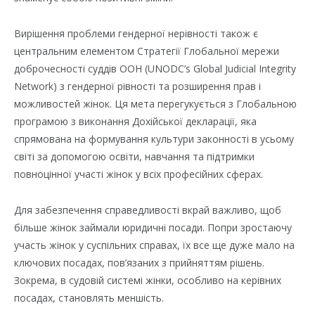
Вирішення проблеми гендерної нерівності також є
центральним елементом Стратегії Глобальної мережи
доброчесності суддів ООН (UNODC’s Global Judicial Integrity
Network) з гендерної рівності та розширення прав і
можливостей жінок. Ця мета перегукується з Глобальною
програмою з виконання Дохійської декларації, яка
спрямована на формування культури законності в усьому
світі за допомогою освіти, навчання та підтримки
повноцінної участі жінок у всіх професійних сферах.
Для забезпечення справедливості вкрай важливо, щоб
більше жінок займали юридичні посади. Попри зростаючу
участь жінок у суспільних справах, їх все ще дуже мало на
ключових посадах, пов’язаних з прийняттям рішень.
Зокрема, в судовій системі жінки, особливо на керівних
посадах, становлять меншість.