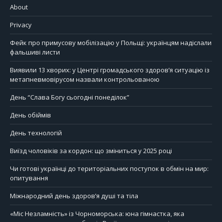
About
Privacy
Фейк про примусову мобілізацію у Польщі: українцям надіслали
фальшиві листи
Виявили 13 хворих: у Центрі громадського здоров’я ситуацію із
метапневмовірусом назвали контрольованою
День “Слава Богу сьогодні понеділок”
День обіймів
День технологій
Виїзд чоловіків за кордон: що зміниться у 2025 році
Чи готові українці до територіальних поступок в обмін на мир:
опитування
Міжнародний день здоров’я душі та тіла
«Міс Незламність» із Чорноморська: юна гімнастка, яка