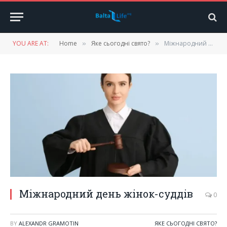
YOU ARE AT:
Home
Яке сьогодні свято?
Міжнародний день жінок-суддів
»
»
Міжнародний день жінок-суддів
0
BY
ALEXANDR GRAMOTIN
ЯКЕ СЬОГОДНІ СВЯТО?