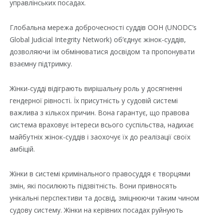
управлінських посадах.
Глобальна мережа доброчесності суддів ООН (UNODC’s
Global Judicial Integrity Network) об’єднує жінок-суддів,
дозволяючи їм обмінюватися досвідом та пропонувати
взаємну підтримку.
Жінки-судді відіграють вирішальну роль у досягненні
гендерної рівності. Їх присутність у судовій системі
важлива з кількох причин. Вона гарантує, що правова
система враховує інтереси всього суспільства, надихає
майбутніх жінок-суддів і заохочує їх до реалізації своїх
амбіцій.
Жінки в системі кримінального правосуддя є творцями
змін, які посилюють підзвітність. Вони привносять
унікальні перспективи та досвід, зміцнюючи таким чином
судову систему. Жінки на керівних посадах руйнують