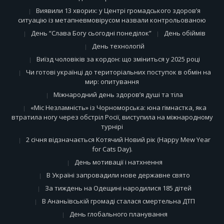
Виявили 13 хворих: у Центрі громадського здоров’я
ситуацію із метапневмовірусом назвали контрольованою
День “Слава Богу сьогодні понеділок”
День обіймів
День технологій
Виїзд чоловіків за кордон: що зміниться у 2025 році
Чи готові українці до територіальних поступок в обмін на
мир: опитування
Міжнародний день здоров’я душі та тіла
«Міс Незламність» із Чорноморська: юна гімнастка, яка
втратила ногу через обстріл Росії, виступила на міжнародному
турнірі
2 січня відзначається Котячий Новий рік (Happy Mew Year
for Cats Day).
День мотивації і натхнення
В Україні запровадили нове державне свято
За тиждень на Одещині народилися 185 дітей
В Ананьївській громаді сталася смертельна ДТП
День глобального планування