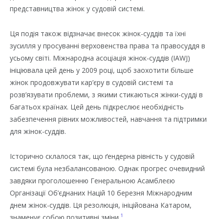
представництва жінок у судовій системі.
Ця подія також відзначає внесок жінок-суддів та їхні
зусилля у просуванні верховенства права та правосуддя в
усьому світі. Міжнародна асоціація жінок-суддів (IAWJ)
ініціювала цей день у 2009 році, щоб заохотити більше
жінок продовжувати кар’єру в судовій системі та
розв’язувати проблеми, з якими стикаються жінки-судді в
багатьох країнах. Цей день підкреслює необхідність
забезпечення рівних можливостей, навчання та підтримки
для жінок-суддів.
Історично склалося так, що ґендерна рівність у судовій
системі була незбалансованою. Однак прогрес очевидний
завдяки проголошенню Генеральною Асамблеєю
Організації Об’єднаних Націй 10 березня Міжнародним
днем жінок-суддів. Ця резолюція, ініційована Катаром,
1
знаменує собою позитивні зміни.