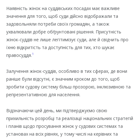
Наявність жінок на суддівських посадах має важливе
значення для того, щоб суди дійсно відображали та
задовольняли потреби своїх громадян, а також
ухвалювали добре обґрунтовані рішення. Присутність
жінок-суддів не лише легітимізує суди, але й свідчить про
їхню відкритість та доступність для тих, хто шукає
1
правосуддя.
Залучення жінок-суддів, особливо в тих сферах, де вони
раніше були відсутні, є значним кроком до того, щоб
зробити судову систему більш прозорою, інклюзивною та
репрезентативною для населення.
Відзначаючи цей день, ми підтверджуємо свою
прихильність розробці та реалізації національних стратегій
і планів щодо просування жінок у судових системах та
установах на всіх рівнях, у тому числі на керівних та