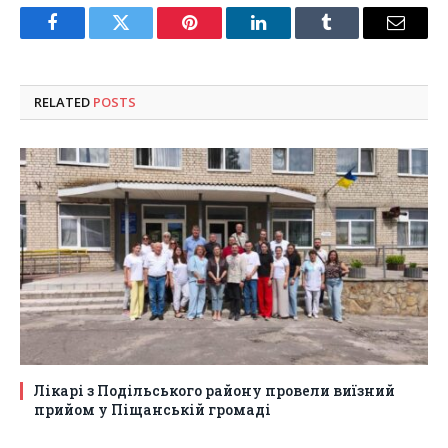
Facebook
Twitter
Pinterest
LinkedIn
Tumblr
Email
RELATED
POSTS
Лікарі з Подільського району провели виїзний
прийом у Піщанській громаді