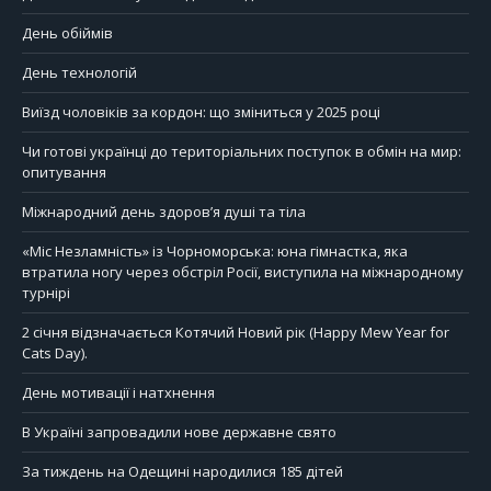
День обіймів
День технологій
Виїзд чоловіків за кордон: що зміниться у 2025 році
Чи готові українці до територіальних поступок в обмін на мир:
опитування
Міжнародний день здоров’я душі та тіла
«Міс Незламність» із Чорноморська: юна гімнастка, яка
втратила ногу через обстріл Росії, виступила на міжнародному
турнірі
2 січня відзначається Котячий Новий рік (Happy Mew Year for
Cats Day).
День мотивації і натхнення
В Україні запровадили нове державне свято
За тиждень на Одещині народилися 185 дітей