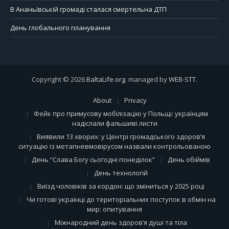
В Ананьївській громаді сталася смертельна ДТП
День глобального планування
Copyright © 2026
BaltaLife.org
. managed by
WEB-STT
.
About
Privacy
Фейк про примусову мобілізацію у Польщі: українцям
надіслали фальшиві листи
Виявили 13 хворих: у Центрі громадського здоров’я
ситуацію із метапневмовірусом назвали контрольованою
День “Слава Богу сьогодні понеділок”
День обіймів
День технологій
Виїзд чоловіків за кордон: що зміниться у 2025 році
Чи готові українці до територіальних поступок в обмін на
мир: опитування
Міжнародний день здоров’я душі та тіла