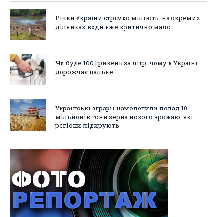
Річки України стрімко міліють: на окремих
ділянках води вже критично мало
Чи буде 100 гривень за літр: чому в Україні
дорожчає пальне
Українські аграрії намолотили понад 10
мільйонів тонн зерна нового врожаю: які
регіони лідирують