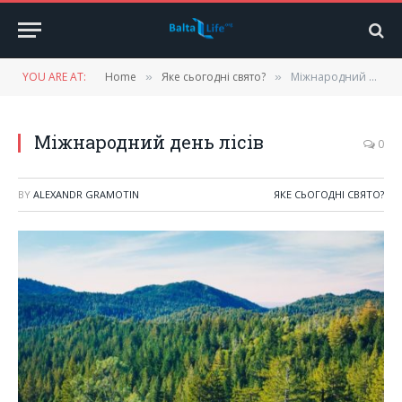
YOU ARE AT:
Home
Яке сьогодні свято?
Міжнародний день лісів
»
»
Міжнародний день лісів
0
BY
ALEXANDR GRAMOTIN
ЯКЕ СЬОГОДНІ СВЯТО?