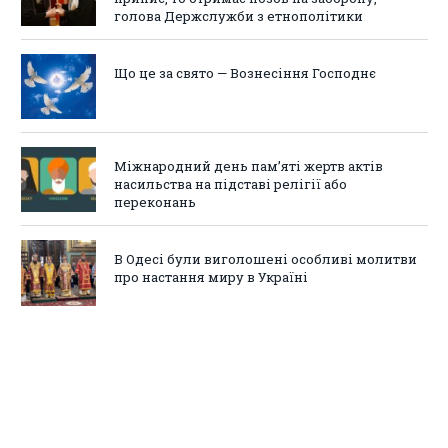
голова Держслужби з етнополітики
Що це за свято — Вознесіння Господнє
Міжнародний день пам’яті жертв актів
насильства на підставі релігії або
переконань
В Одесі були виголошені особливі молитви
про настання миру в Україні