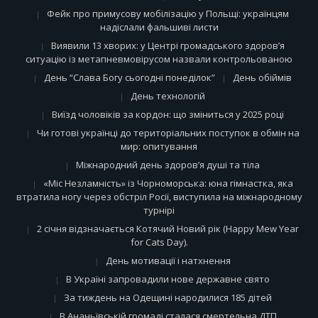
Фейк про примусову мобілізацію у Польщі: українцям
надіслали фальшиві листи
Виявили 13 хворих: у Центрі громадського здоров’я
ситуацію із метапневмовірусом назвали контрольованою
День “Слава Богу сьогодні понеділок”
День обіймів
День технологій
Виїзд чоловіків за кордон: що зміниться у 2025 році
Чи готові українці до територіальних поступок в обмін на
мир: опитування
Міжнародний день здоров’я душі та тіла
«Міс Незламність» із Чорноморська: юна гімнастка, яка
втратила ногу через обстріл Росії, виступила на міжнародному
турнірі
2 січня відзначається Котячий Новий рік (Happy Mew Year
for Cats Day).
День мотивації і натхнення
В Україні запровадили нове державне свято
За тиждень на Одещині народилися 185 дітей
В Ананьївській громаді сталася смертельна ДТП