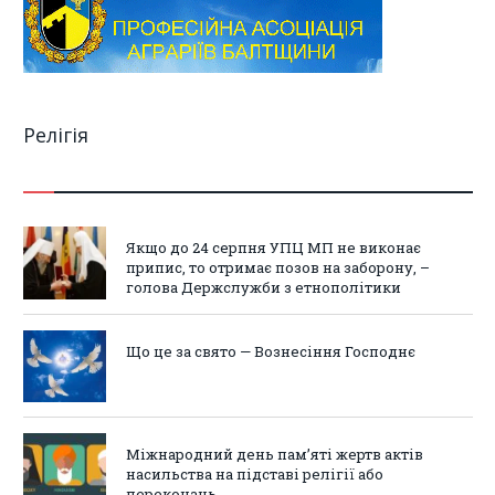
Релігія
Якщо до 24 серпня УПЦ МП не виконає
припис, то отримає позов на заборону, –
голова Держслужби з етнополітики
Що це за свято — Вознесіння Господнє
Міжнародний день пам’яті жертв актів
насильства на підставі релігії або
переконань