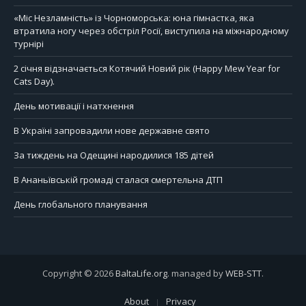
«Міс Незламність» із Чорноморська: юна гімнастка, яка
втратила ногу через обстріл Росії, виступила на міжнародному
турнірі
2 січня відзначається Котячий Новий рік (Happy Mew Year for
Cats Day).
День мотивації і натхнення
В Україні запровадили нове державне свято
За тиждень на Одещині народилися 185 дітей
В Ананьївській громаді сталася смертельна ДТП
День глобального планування
Copyright © 2026
BaltaLife.org
. managed by
WEB-STT
.
About
Privacy