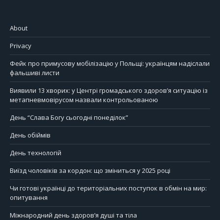
About
Privacy
Фейк про примусову мобілізацію у Польщі: українцям надіслали
фальшиві листи
Виявили 13 хворих: у Центрі громадського здоров’я ситуацію із
метапневмовірусом назвали контрольованою
День “Слава Богу сьогодні понеділок”
День обіймів
День технологій
Виїзд чоловіків за кордон: що зміниться у 2025 році
Чи готові українці до територіальних поступок в обмін на мир:
опитування
Міжнародний день здоров’я душі та тіла