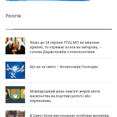
Релігія
Якщо до 24 серпня УПЦ МП не виконає
припис, то отримає позов на заборону, –
голова Держслужби з етнополітики
Що це за свято — Вознесіння Господнє
Міжнародний день пам’яті жертв актів
насильства на підставі релігії або
переконань
В Одесі були виголошені особливі молитви