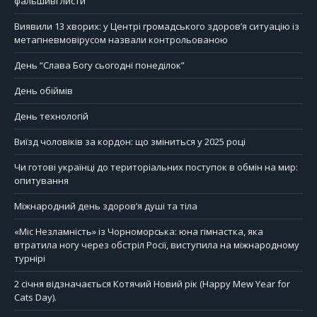
фальшиві листи
Виявили 13 хворих: у Центрі громадського здоров’я ситуацію із
метапневмовірусом назвали контрольованою
День “Слава Богу сьогодні понеділок”
День обіймів
День технологій
Виїзд чоловіків за кордон: що зміниться у 2025 році
Чи готові українці до територіальних поступок в обмін на мир:
опитування
Міжнародний день здоров’я душі та тіла
«Міс Незламність» із Чорноморська: юна гімнастка, яка
втратила ногу через обстріл Росії, виступила на міжнародному
турнірі
2 січня відзначається Котячий Новий рік (Happy Mew Year for
Cats Day).