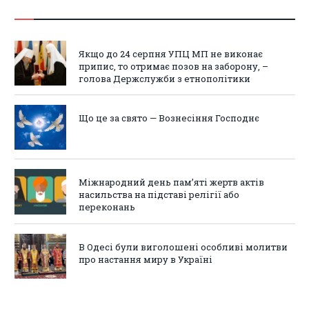
Якщо до 24 серпня УПЦ МП не виконає
припис, то отримає позов на заборону, –
голова Держслужби з етнополітики
Що це за свято — Вознесіння Господнє
Міжнародний день пам’яті жертв актів
насильства на підставі релігії або
переконань
В Одесі були виголошені особливі молитви
про настання миру в Україні