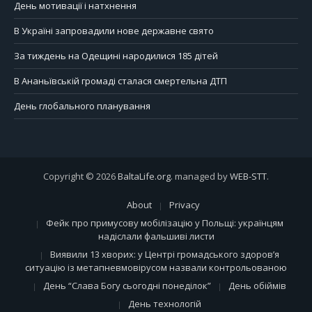
День мотивації і натхнення
В Україні запровадили нове державне свято
За тиждень на Одещині народилися 185 дітей
В Ананьївській громаді сталася смертельна ДТП
День глобального планування
Copyright © 2026
BaltaLife.org
. managed by
WEB-STT
.
About
Privacy
Фейк про примусову мобілізацію у Польщі: українцям
надіслали фальшиві листи
Виявили 13 хворих: у Центрі громадського здоров’я
ситуацію із метапневмовірусом назвали контрольованою
День “Слава Богу сьогодні понеділок”
День обіймів
День технологій