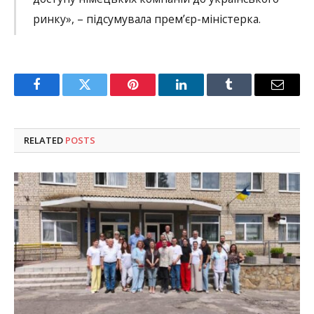
ринку», – підсумувала прем’єр-міністерка.
Facebook
Twitter
Pinterest
LinkedIn
Tumblr
Email
RELATED
POSTS