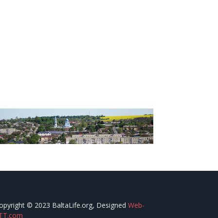
opyright © 2023 BaltaLife.org, Designed
Web-
TT.com