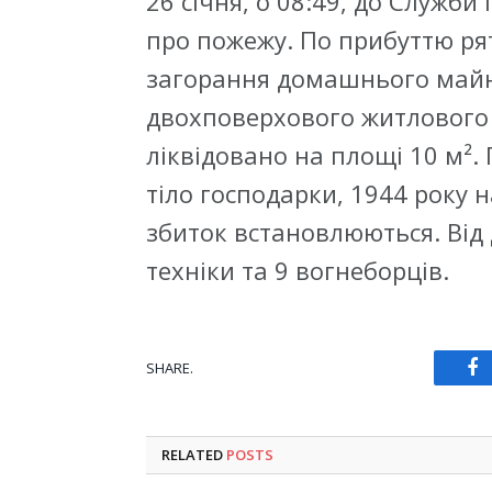
26 січня, о 08:49, до Служб
про пожежу. По прибуттю р
загорання домашнього майн
двохповерхового житлового 
ліквідовано на площі 10 м². 
тіло господарки, 1944 року
збиток встановлюються. Від
техніки та 9 вогнеборців.
SHARE.
Fa
RELATED
POSTS