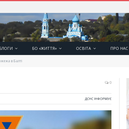
БЛОГИ
БО «ЖИТТЯ»
ОСВІТА
ПРО НАС
жежа в Балті
0
ДСНС ІНФОРМУЄ