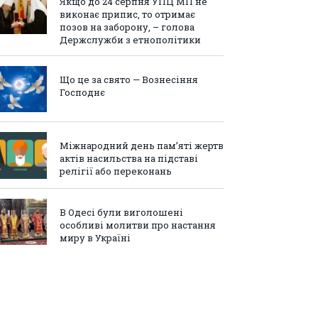
Якщо до 24 серпня УПЦ МП не
виконає припис, то отримає
позов на заборону, – голова
Держслужби з етнополітики
Що це за свято — Вознесіння
Господнє
Міжнародний день пам’яті жертв
актів насильства на підставі
релігії або переконань
В Одесі були виголошені
особливі молитви про настання
миру в Україні