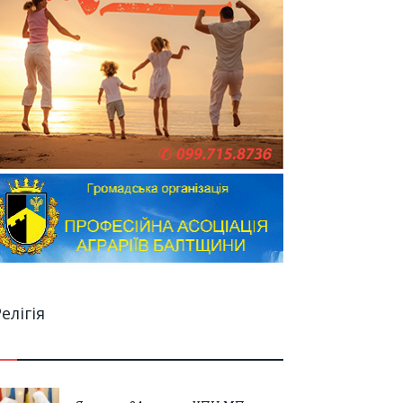
елігія