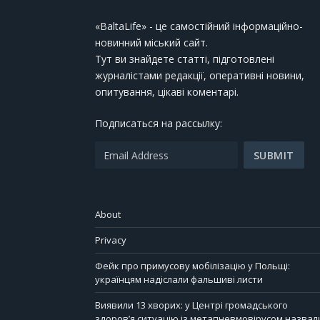
«BaltaLife» - це самостійний інформаційно-
новинний міський сайт.
Тут ви знайдете статті, підготовлені
журналістами редакції, оперативні новини,
опитування, цікаві коментарі.
Подписаться на рассылку:
About
Privacy
Фейк про примусову мобілізацію у Польщі:
українцям надіслали фальшиві листи
Виявили 13 хворих: у Центрі громадського
здоров’я ситуацію із метапневмовірусом назвал