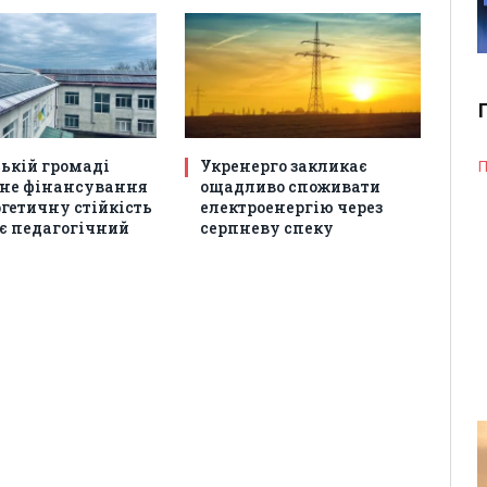
П
ській громаді
Укренерго закликає
не фінансування
ощадливо споживати
гетичну стійкість
електроенергію через
є педагогічний
серпневу спеку