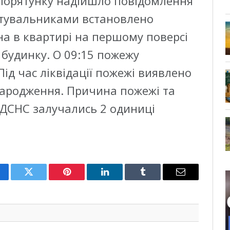
и порятунку надійшло повідомлення
ятувальниками встановлено
а в квартирі на першому поверсі
будинку. О 09:15 пожежу
Під час ліквідації пожежі виявлено
 народження. Причина пожежі та
 ДСНС залучались 2 одиниці
cebook
Twitter
Pinterest
LinkedIn
Tumblr
Email