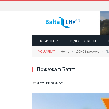
НОВИНИ
ВІДЕОСЮЖЕТИ
YOU ARE AT:
Home
ДСНС інформує
По
»
»
Пожежа в Балті
BY
ALEXANDR GRAMOTIN