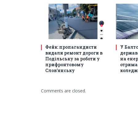
Фейк: пропагандисти
У Балт
видали ремонт дороги в
держав
Подільську за роботи у
на енер
прифронтовому
отрима
Слов’янську
коледж
Comments are closed.