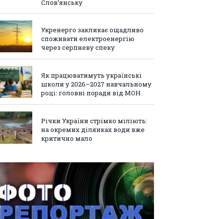
Слов’янську
Укренерго закликає ощадливо
споживати електроенергію
через серпневу спеку
Як працюватимуть українські
школи у 2026–2027 навчальному
році: головні поради від МОН
Річки України стрімко міліють:
на окремих ділянках води вже
критично мало