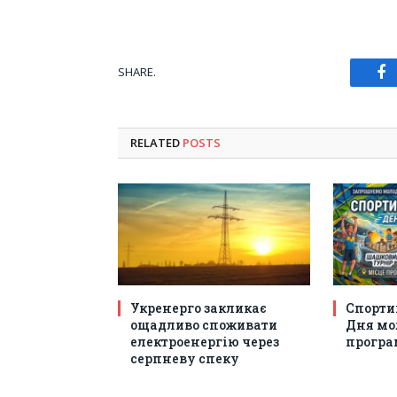
SHARE.
Fa
RELATED
POSTS
Укренерго закликає
Спорти
ощадливо споживати
Дня мол
електроенергію через
програм
серпневу спеку