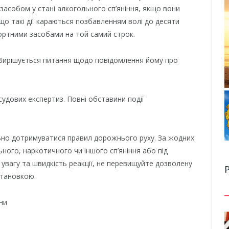
засобом у стані алкогольного сп’яніння, якщо вони
о такі дії караються позбавленням волі до десяти
ортними засобами на той самий строк.
 Вирішується питання щодо повідомлення йому про
удових експертиз. Повні обставини події
льно дотримуватися правил дорожнього руху. За жодних
ьного, наркотичного чи іншого сп’яніння або під
увагу та швидкість реакції, не перевищуйте дозволену
Р
становкою.
ни