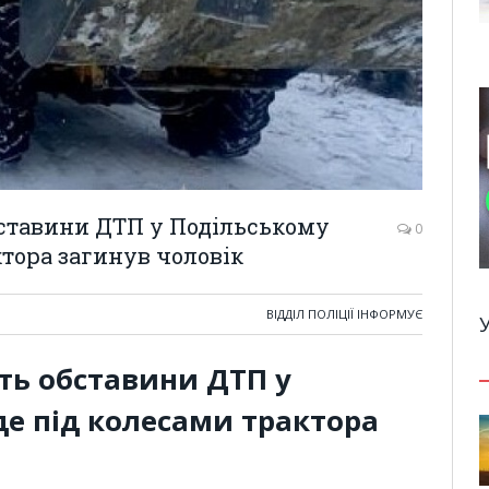
бставини ДТП у Подільському
0
ктора загинув чоловік
ВІДДІЛ ПОЛІЦІЇ ІНФОРМУЄ
ть обставини ДТП у
де під колесами трактора