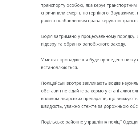
транспорту особою, яка керує транспортним 
спричинили смерть потерпілого. Зауважимо, щ
років з позбавленням права керувати трансп
Водія затримано у процесуальному порядку.
підозру та обрання запобіжного заходу.
У межах провадження буде проведено низку с
встановлюються.
Поліцейські вкотре закликають водіїв неухи
обставин не сідайте за кермо у стані алкогол
впливом лікарських препаратів, що знижують 
швидкість, уважно стежте за дорожньою об
Подільське районне управління поліції Одещи