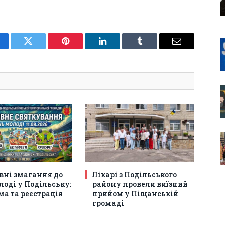
cebook
Twitter
Pinterest
LinkedIn
Tumblr
Email
вні змагання до
Лікарі з Подільського
оді у Подільську:
району провели виїзний
а та реєстрація
прийом у Піщанській
громаді