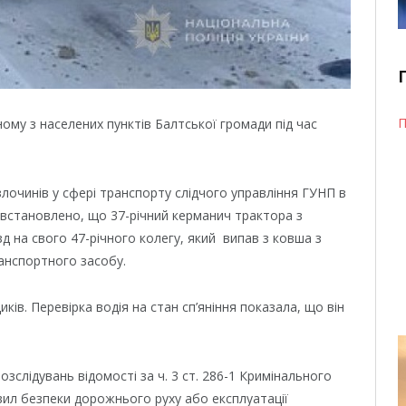
П
ному з населених пунктів Балтської громади під час
злочинів у сфері транспорту слідчого управління ГУНП в
встановлено, що 37-річний керманич трактора з
 на свого 47-річного колегу, який випав з ковша з
ранспортного засобу.
ів. Перевірка водія на стан сп’яніння показала, що він
озслідувань відомості за ч. 3 ст. 286-1 Кримінального
вил безпеки дорожнього руху або експлуатації