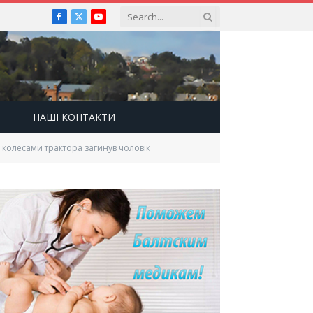
Facebook
X
YouTube
(Twitter)
НАШІ КОНТАКТИ
д колесами трактора загинув чоловік