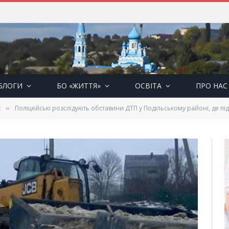
БЛОГИ
БО «ЖИТТЯ»
ОСВІТА
ПРО НАС
є
Поліцейські розслідують обставини ДТП у Подільському районі, де пі
»