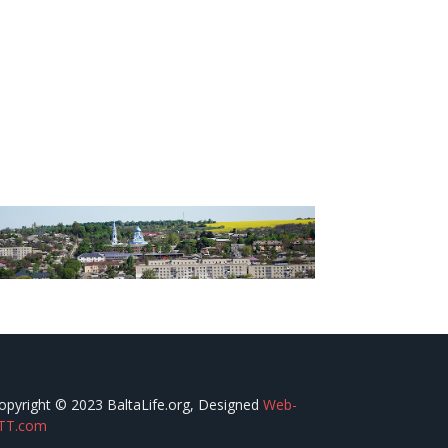
opyright © 2023 BaltaLife.org, Designed
Web-
TT.com