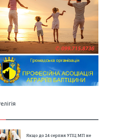
елігія
Якщо до 24 серпня УПЦ МП не