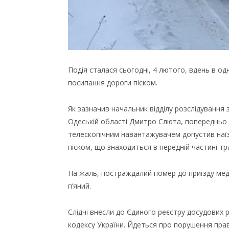
Подія сталася сьогодні, 4 лютого, вдень в од
посипання дороги піском.
Як зазначив начальник відділу розслідування 
Одеській області Дмитро Слюта, попередньо 
телескопічним навантажувачем допустив наїзд
піском, що знаходиться в передній частині т
На жаль, постраждалий помер до приїзду медик
п’яний.
Слідчі внесли до Єдиного реєстру досудових р
кодексу України. Йдеться про порушення пра