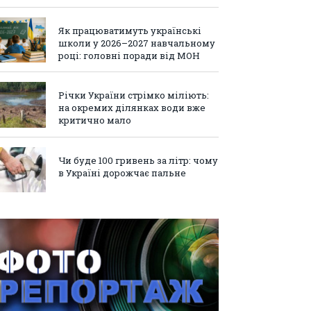
Як працюватимуть українські
школи у 2026–2027 навчальному
році: головні поради від МОН
Річки України стрімко міліють:
на окремих ділянках води вже
критично мало
Чи буде 100 гривень за літр: чому
в Україні дорожчає пальне