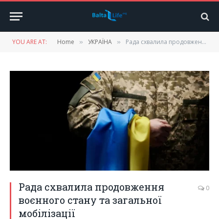
YOU ARE AT:
Home
УКРАЇНА
Рада схвалила продовження воєнного стану та загальної мобілізації
»
»
Рада схвалила продовження
0
воєнного стану та загальної
мобілізації