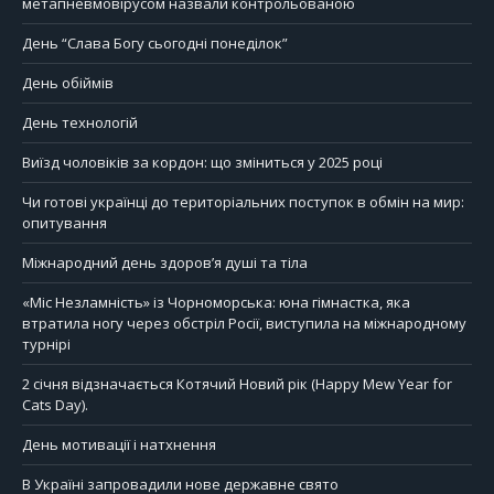
метапневмовірусом назвали контрольованою
День “Слава Богу сьогодні понеділок”
День обіймів
День технологій
Виїзд чоловіків за кордон: що зміниться у 2025 році
Чи готові українці до територіальних поступок в обмін на мир:
опитування
Міжнародний день здоров’я душі та тіла
«Міс Незламність» із Чорноморська: юна гімнастка, яка
втратила ногу через обстріл Росії, виступила на міжнародному
турнірі
2 січня відзначається Котячий Новий рік (Happy Mew Year for
Cats Day).
День мотивації і натхнення
В Україні запровадили нове державне свято