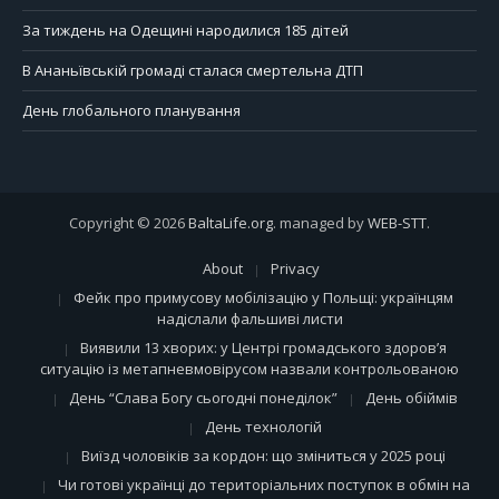
За тиждень на Одещині народилися 185 дітей
В Ананьївській громаді сталася смертельна ДТП
День глобального планування
Copyright © 2026
BaltaLife.org
. managed by
WEB-STT
.
About
Privacy
Фейк про примусову мобілізацію у Польщі: українцям
надіслали фальшиві листи
Виявили 13 хворих: у Центрі громадського здоров’я
ситуацію із метапневмовірусом назвали контрольованою
День “Слава Богу сьогодні понеділок”
День обіймів
День технологій
Виїзд чоловіків за кордон: що зміниться у 2025 році
Чи готові українці до територіальних поступок в обмін на