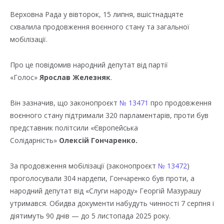
Верховна Рада у вівторок, 15 липня, вшістнадцяте
схвалила продовження воєнного стану та загальної
мобілізації.
Про це повідомив народний депутат від партії
«Голос»
Ярослав Железняк
.
Він зазначив, що законопроєкт
№ 13471
про продовження
воєнного стану підтримали 320 парламентарів, проти був
представник політсили «Європейська
Солідарність»
Олексій Гончаренко.
За продовження мобілізації (законопроєкт
№ 13472
)
проголосували 304 нардепи, Гончаренко був проти, а
народний депутат від «Слуги народу» Георгій Мазурашу
утримався. Обидва документи набудуть чинності 7 серпня і
діятимуть 90 днів — до 5 листопада 2025 року.