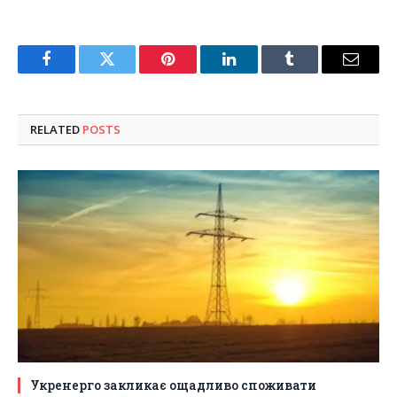
Facebook
Twitter
Pinterest
LinkedIn
Tumblr
Email
RELATED
POSTS
Укренерго закликає ощадливо споживати