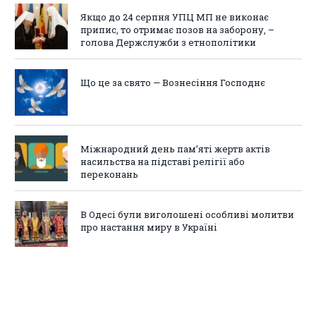
Якщо до 24 серпня УПЦ МП не виконає
припис, то отримає позов на заборону, –
голова Держслужби з етнополітики
Що це за свято — Вознесіння Господнє
Міжнародний день пам’яті жертв актів
насильства на підставі релігії або
переконань
В Одесі були виголошені особливі молитви
про настання миру в Україні