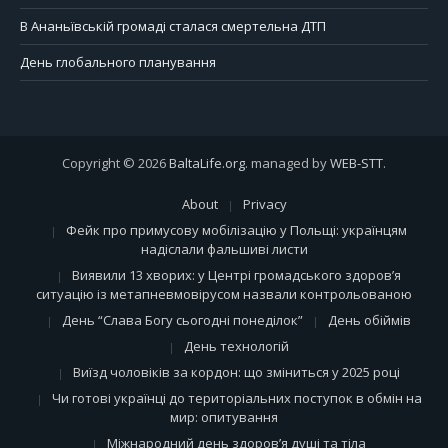
В Ананьївській громаді сталася смертельна ДТП
День глобального планування
Copyright © 2026
BaltaLife.org
. managed by
WEB-STT
.
About
Privacy
Фейк про примусову мобілізацію у Польщі: українцям
надіслали фальшиві листи
Виявили 13 хворих: у Центрі громадського здоров’я
ситуацію із метапневмовірусом назвали контрольованою
День “Слава Богу сьогодні понеділок”
День обіймів
День технологій
Виїзд чоловіків за кордон: що зміниться у 2025 році
Чи готові українці до територіальних поступок в обмін на
мир: опитування
Міжнародний день здоров’я душі та тіла