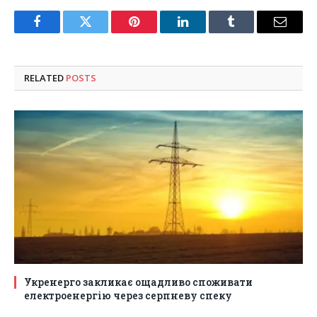
Facebook
Twitter
Pinterest
LinkedIn
Tumblr
Email
RELATED
POSTS
Укренерго закликає ощадливо споживати
електроенергію через серпневу спеку