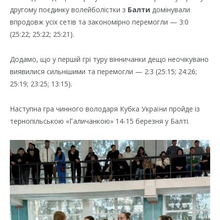
другому поєдинку волейболістки з
Балти
домінували
впродовж усіх сетів та закономірно перемогли — 3:0
(25:22; 25:22; 25:21).
Додамо, що у першій грі туру вінничанки дещо неочікувано
виявилися сильнішими та перемогли — 2:3 (25:15; 24:26;
25:19; 23:25; 13:15).
Наступна гра чинного володаря Кубка України пройде із
тернопільською «Галичанкою» 14-15 березня у Балті.