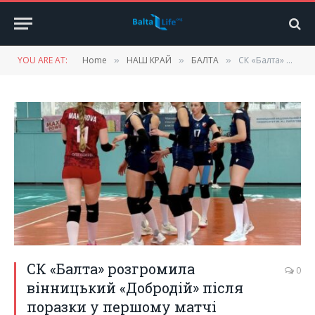
YOU ARE AT:
Home
НАШ КРАЙ
БАЛТА
СК «Балта» розгромила вінницький «Добродій» після поразки у першому матчі
»
»
»
СК «Балта» розгромила
0
вінницький «Добродій» після
поразки у першому матчі