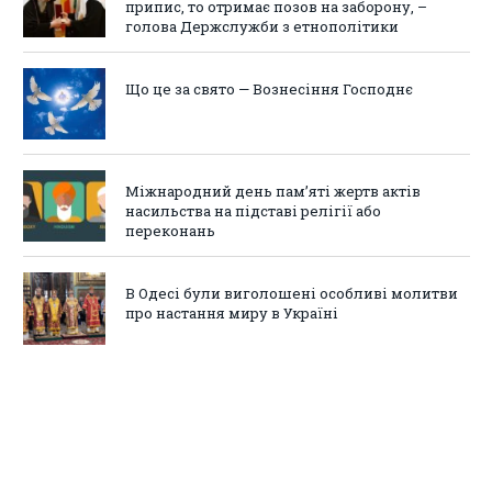
припис, то отримає позов на заборону, –
голова Держслужби з етнополітики
Що це за свято — Вознесіння Господнє
Міжнародний день пам’яті жертв актів
насильства на підставі релігії або
переконань
В Одесі були виголошені особливі молитви
про настання миру в Україні