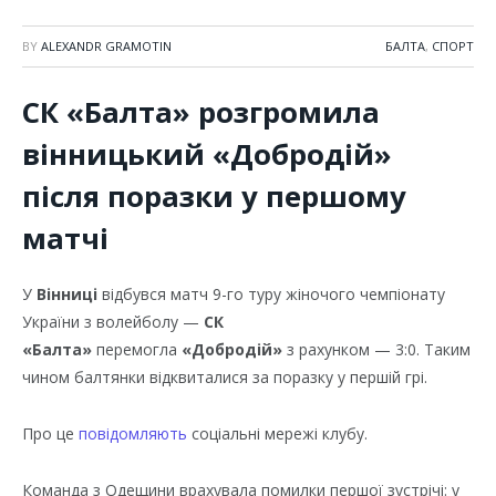
BY
ALEXANDR GRAMOTIN
БАЛТА
,
СПОРТ
СК «Балта» розгромила
вінницький «Добродій»
після поразки у першому
матчі
У
Вінниці
відбувся матч 9-го туру жіночого чемпіонату
України з волейболу —
СК
«Балта»
перемогла
«Добродій»
з рахунком — 3:0. Таким
чином балтянки відквиталися за поразку у першій грі.
Про це
повідомляють
соціальні мережі клубу.
Команда з Одещини врахувала помилки першої зустрічі: у