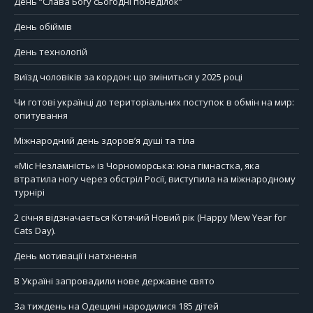
День “Слава Богу сьогодні понеділок”
День обіймів
День технологій
Виїзд чоловіків за кордон: що зміниться у 2025 році
Чи готові українці до територіальних поступок в обмін на мир:
опитування
Міжнародний день здоров’я душі та тіла
«Міс Незламність» із Чорноморська: юна гімнастка, яка
втратила ногу через обстріл Росії, виступила на міжнародному
турнірі
2 січня відзначається Котячий Новий рік (Happy Mew Year for
Cats Day).
День мотивації і натхнення
В Україні запровадили нове державне свято
За тиждень на Одещині народилися 185 дітей