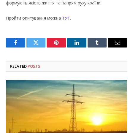
формують якість життя та напрям руху країни.
Пройти опитування можна
ТУТ
.
Facebook
Twitter
Pinterest
LinkedIn
Tumblr
Email
RELATED
POSTS