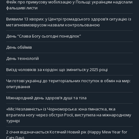
Фейк про примусову мобілізацію у Польщі: українцям надіслали
фальшиві листи
Виявили 13 хворих: у Центрі громадського здоров’я ситуацію із
метапневмовірусом назвали контрольованою
День “Слава Богу сьогодні понеділок”
День обіймів
День технологій
Виїзд чоловіків за кордон: що зміниться у 2025 році
Чи готові українці до територіальних поступок в обмін на мир:
опитування
Міжнародний день здоров’я душі та тіла
«Міс Незламність» із Чорноморська: юна гімнастка, яка
втратила ногу через обстріл Росії, виступила на міжнародному
турнірі
2 січня відзначається Котячий Новий рік (Happy Mew Year for
Cats Day).