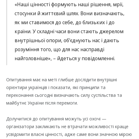
«Наші цінності формують наші рішення, мрії,
стосунки й життєвий шлях. Вони визначають,
як ми ставимося до себе, до близьких і до
країни. У складні часи вони стають джерелом
внутрішньої опори, об’єднують нас і дають
розуміння того, що для нас насправді
найголовніше», – йдеться у повідомленні.
Опитування має на меті глибше дослідити внутрішні
орієнтири українців і показати, які принципи та
переконання сьогодні визначають силу суспільства та
майбутнє України після перемоги.
Долучитися до опитування можуть усі охочі —
організатори закликають не втрачати можливості краще
усвідомити власні цінності, адже саме вони значною мірою