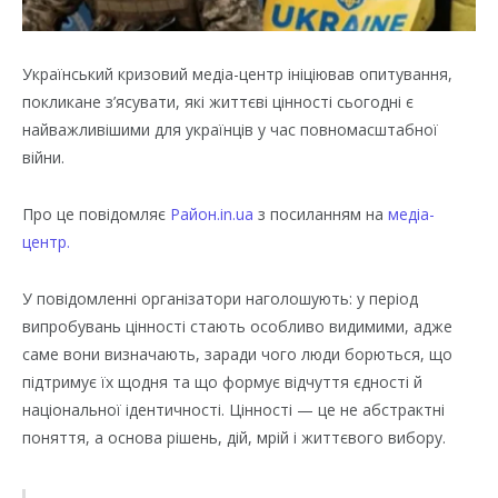
Український кризовий медіа-центр ініціював опитування,
покликане з’ясувати, які життєві цінності сьогодні є
найважливішими для українців у час повномасштабної
війни.
Про це повідомляє
Район.in.ua
з посиланням на
медіа-
центр.
У повідомленні організатори наголошують: у період
випробувань цінності стають особливо видимими, адже
саме вони визначають, заради чого люди борються, що
підтримує їх щодня та що формує відчуття єдності й
національної ідентичності. Цінності — це не абстрактні
поняття, а основа рішень, дій, мрій і життєвого вибору.