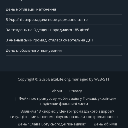
День мотивації і натхнення
В Україні запровадили нове державне свято
За тиждень на Одещині народилися 185 дітей
В Ананьївській громаді сталася смертельна ДТП
День глобального планування
Copyright © 2026
BaltaLife.org
. managed by
WEB-STT
.
About
Privacy
Фейк про примусову мобілізацію у Польщі: українцям
надіслали фальшиві листи
Виявили 13 хворих: у Центрі громадського здоров’я
ситуацію із метапневмовірусом назвали контрольованою
День “Слава Богу сьогодні понеділок”
День обіймів