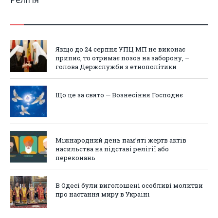
Якщо до 24 серпня УПЦ МП не виконає
припис, то отримає позов на заборону, –
голова Держслужби з етнополітики
Що це за свято — Вознесіння Господнє
Міжнародний день пам’яті жертв актів
насильства на підставі релігії або
переконань
В Одесі були виголошені особливі молитви
про настання миру в Україні