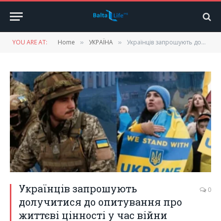
YOU ARE AT:
Home
УКРАЇНА
Українців запрошують долучитися до опитування про життєві цінності у час війни
»
»
Українців запрошують
0
долучитися до опитування про
життєві цінності у час війни