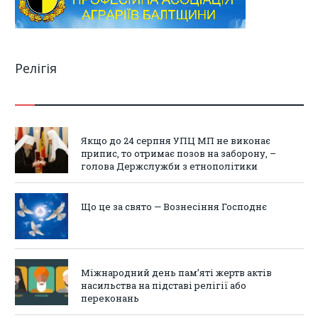
Релігія
Якщо до 24 серпня УПЦ МП не виконає
припис, то отримає позов на заборону, –
голова Держслужби з етнополітики
Що це за свято — Вознесіння Господнє
Міжнародний день пам’яті жертв актів
насильства на підставі релігії або
переконань