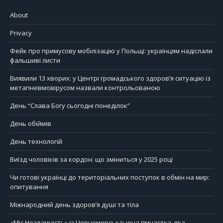
About
Privacy
Фейк про примусову мобілізацію у Польщі: українцям надіслали
фальшиві листи
Виявили 13 хворих: у Центрі громадського здоров’я ситуацію із
метапневмовірусом назвали контрольованою
День “Слава Богу сьогодні понеділок”
День обіймів
День технологій
Виїзд чоловіків за кордон: що зміниться у 2025 році
Чи готові українці до територіальних поступок в обмін на мир:
опитування
Міжнародний день здоров’я душі та тіла
«Міс Незламність» із Чорноморська: юна гімнастка, яка