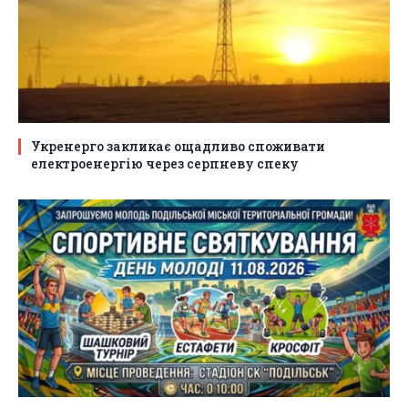
Укренерго закликає ощадливо споживати
електроенергію через серпневу спеку