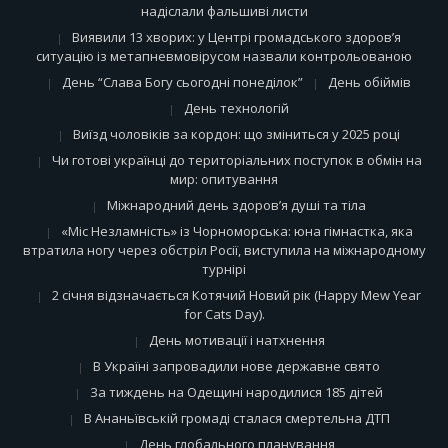
надіслали фальшиві листи
Виявили 13 хворих: у Центрі громадського здоров’я
ситуацію із метапневмовірусом назвали контрольованою
День “Слава Богу сьогодні понеділок”
День обіймів
День технологій
Виїзд чоловіків за кордон: що зміниться у 2025 році
Чи готові українці до територіальних поступок в обмін на
мир: опитування
Міжнародний день здоров’я душі та тіла
«Міс Незламність» із Чорноморська: юна гімнастка, яка
втратила ногу через обстріл Росії, виступила на міжнародному
турнірі
2 січня відзначається Котячий Новий рік (Happy Mew Year
for Cats Day).
День мотивації і натхнення
В Україні запровадили нове державне свято
За тиждень на Одещині народилися 185 дітей
В Ананьївській громаді сталася смертельна ДТП
День глобального планування