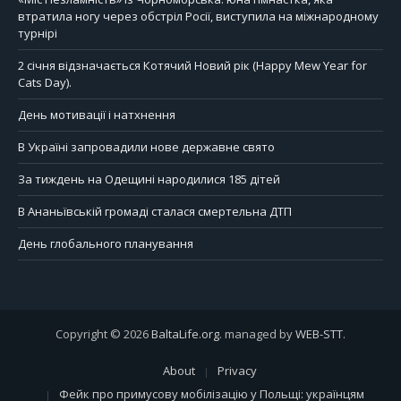
втратила ногу через обстріл Росії, виступила на міжнародному
турнірі
2 січня відзначається Котячий Новий рік (Happy Mew Year for
Cats Day).
День мотивації і натхнення
В Україні запровадили нове державне свято
За тиждень на Одещині народилися 185 дітей
В Ананьївській громаді сталася смертельна ДТП
День глобального планування
Copyright © 2026
BaltaLife.org
. managed by
WEB-STT
.
About
Privacy
Фейк про примусову мобілізацію у Польщі: українцям