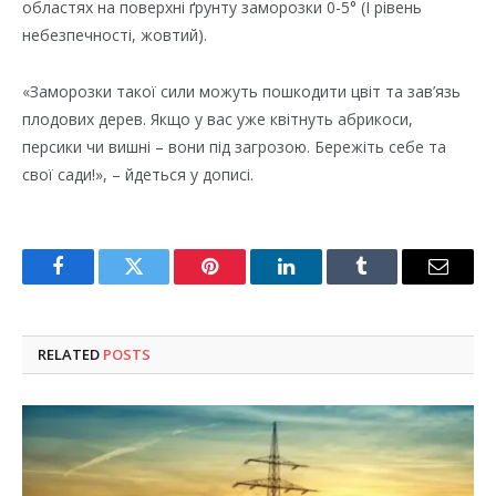
областях на поверхні ґрунту заморозки 0-5° (І рівень
небезпечності, жовтий).
«Заморозки такої сили можуть пошкодити цвіт та зав’язь
плодових дерев. Якщо у вас уже квітнуть абрикоси,
персики чи вишні – вони під загрозою. Бережіть себе та
свої сади!», – йдеться у дописі.
Facebook
Twitter
Pinterest
LinkedIn
Tumblr
Email
RELATED
POSTS