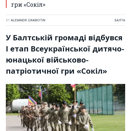
гри «Сокіл»
BY
ALEXANDR GRAMOTIN
БАЛТА
У Балтській громаді відбувся
І етап Всеукраїнської дитячо-
юнацької військово-
патріотичної гри «Сокіл»