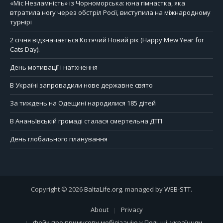
«Міс Незламність» із Чорноморська: юна гімнастка, яка
втратила ногу через обстріл Росії, виступила на міжнародному
турнірі
2 січня відзначається Котячий Новий рік (Happy Mew Year for
Cats Day).
День мотивації і натхнення
В Україні запровадили нове державне свято
За тиждень на Одещині народилися 185 дітей
В Ананьївській громаді сталася смертельна ДТП
День глобального планування
Copyright © 2026
BaltaLife.org
. managed by
WEB-STT
.
About
Privacy
Фейк про примусову мобілізацію у Польщі: українцям