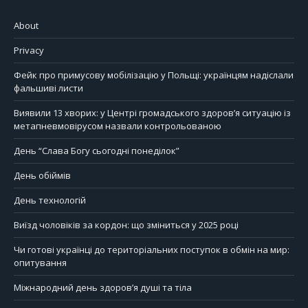
About
Privacy
Фейк про примусову мобілізацію у Польщі: українцям надіслали
фальшиві листи
Виявили 13 хворих: у Центрі громадського здоров’я ситуацію із
метапневмовірусом назвали контрольованою
День “Слава Богу сьогодні понеділок”
День обіймів
День технологій
Виїзд чоловіків за кордон: що зміниться у 2025 році
Чи готові українці до територіальних поступок в обмін на мир:
опитування
Міжнародний день здоров’я душі та тіла