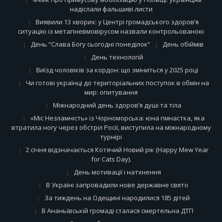
надіслали фальшиві листи
Виявили 13 хворих: у Центрі громадського здоров’я
ситуацію із метапневмовірусом назвали контрольованою
День “Слава Богу сьогодні понеділок”
День обіймів
День технологій
Виїзд чоловіків за кордон: що зміниться у 2025 році
Чи готові українці до територіальних поступок в обмін на
мир: опитування
Міжнародний день здоров’я душі та тіла
«Міс Незламність» із Чорноморська: юна гімнастка, яка
втратила ногу через обстріл Росії, виступила на міжнародному
турнірі
2 січня відзначається Котячий Новий рік (Happy Mew Year
for Cats Day).
День мотивації і натхнення
В Україні запровадили нове державне свято
За тиждень на Одещині народилися 185 дітей
В Ананьївській громаді сталася смертельна ДТП