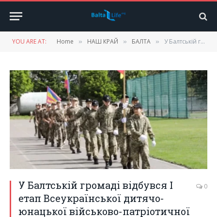
YOU ARE AT:
Home
НАШ КРАЙ
БАЛТА
У Балтській громаді відбувся І етап Всеукраїнської дитячо-юнацької військово-патріотичної гри «Сокіл»
»
»
»
У Балтській громаді відбувся І
0
етап Всеукраїнської дитячо-
юнацької військово-патріотичної