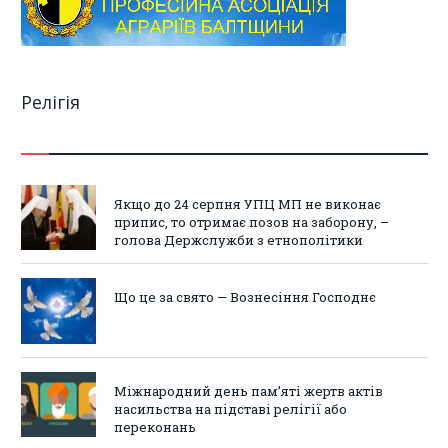
Релігія
Якщо до 24 серпня УПЦ МП не виконає
припис, то отримає позов на заборону, –
голова Держслужби з етнополітики
Що це за свято — Вознесіння Господнє
Міжнародний день пам’яті жертв актів
насильства на підставі релігії або
переконань