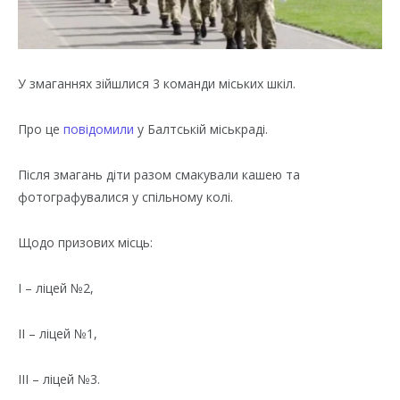
У змаганнях зійшлися 3 команди міських шкіл.
Про це
повідомили
у Балтській міськраді.
Після змагань діти разом смакували кашею та
фотографувалися у спільному колі.
Щодо призових місць:
І – ліцей №2,
ІІ – ліцей №1,
ІІІ – ліцей №3.