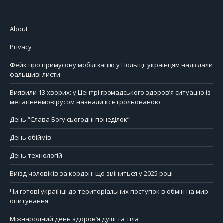
About
Privacy
Фейк про примусову мобілізацію у Польщі: українцям надіслали
фальшиві листи
Виявили 13 хворих: у Центрі громадського здоров’я ситуацію із
метапневмовірусом назвали контрольованою
День “Слава Богу сьогодні понеділок”
День обіймів
День технологій
Виїзд чоловіків за кордон: що зміниться у 2025 році
Чи готові українці до територіальних поступок в обмін на мир:
опитування
Міжнародний день здоров’я душі та тіла