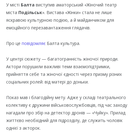
У місті
Балта
виступив аматорський «Жіночий театр
міста
Подільськ
». Вистава «Жінки» стала не лише
яскравою культурною подією, а й майданчиком для
емоційного перезавантаження глядачів.
Про це
повідомляє
Балта культура.
У центрі сюжету — багатогранність жіночої природи.
Актори порушили важливі теми взаємопідтримки,
прийняття себе та жіночої єдності через призму різних
соціальних ролей: від матері до доньки.
Показ мав і благодійну мету. Адже у складі театрального
колективу є дружини військовослужбовців, під час заходу
нагадали про збір на детектор дронів — «Чуйку». Прилад
життєво необхідний для підрозділу, де служить чоловік
однієї з акторок.