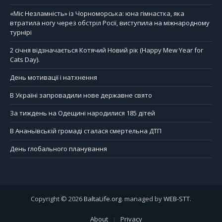
«Міс Незламність» із Чорноморська: юна гімнастка, яка
втратила ногу через обстріл Росії, виступила на міжнародному
турнірі
2 січня відзначається Котячий Новий рік (Happy Mew Year for
Cats Day).
День мотивації і натхнення
В Україні запровадили нове державне свято
За тиждень на Одещині народилися 185 дітей
В Ананьївській громаді сталася смертельна ДТП
День глобального планування
Copyright © 2026
BaltaLife.org
. managed by
WEB-STT
.
About
Privacy