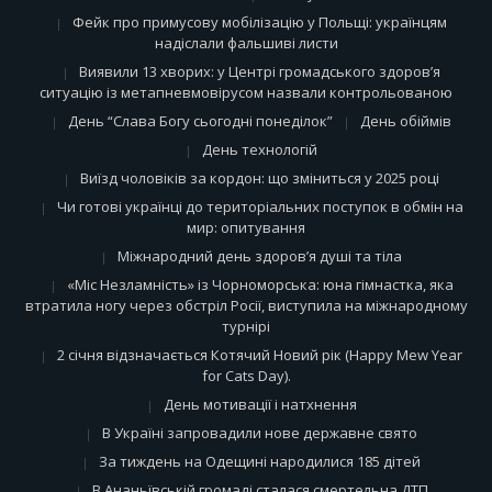
Фейк про примусову мобілізацію у Польщі: українцям
надіслали фальшиві листи
Виявили 13 хворих: у Центрі громадського здоров’я
ситуацію із метапневмовірусом назвали контрольованою
День “Слава Богу сьогодні понеділок”
День обіймів
День технологій
Виїзд чоловіків за кордон: що зміниться у 2025 році
Чи готові українці до територіальних поступок в обмін на
мир: опитування
Міжнародний день здоров’я душі та тіла
«Міс Незламність» із Чорноморська: юна гімнастка, яка
втратила ногу через обстріл Росії, виступила на міжнародному
турнірі
2 січня відзначається Котячий Новий рік (Happy Mew Year
for Cats Day).
День мотивації і натхнення
В Україні запровадили нове державне свято
За тиждень на Одещині народилися 185 дітей
В Ананьївській громаді сталася смертельна ДТП