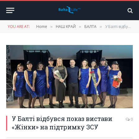
YOU ARE AT:
Home
НАШ КРАЙ
БАЛТА
У Балті відбувся показ вистави «Жінки» на підтримку ЗСУ
»
»
»
У Балті відбувся показ вистави
0
«Жінки» на підтримку ЗСУ