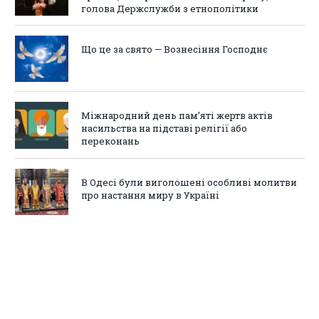
голова Держслужби з етнополітики
Що це за свято — Вознесіння Господнє
Міжнародний день пам’яті жертв актів
насильства на підставі релігії або
переконань
В Одесі були виголошені особливі молитви
про настання миру в Україні