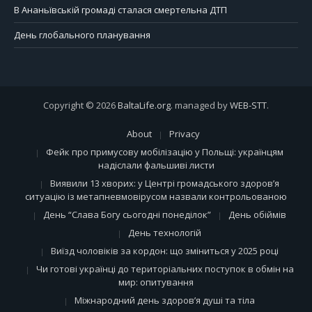
В Ананьївській громаді сталася смертельна ДТП
День глобального планування
Copyright © 2026
BaltaLife.org
. managed by
WEB-STT
.
About
Privacy
Фейк про примусову мобілізацію у Польщі: українцям
надіслали фальшиві листи
Виявили 13 хворих: у Центрі громадського здоров’я
ситуацію із метапневмовірусом назвали контрольованою
День “Слава Богу сьогодні понеділок”
День обіймів
День технологій
Виїзд чоловіків за кордон: що зміниться у 2025 році
Чи готові українці до територіальних поступок в обмін на
мир: опитування
Міжнародний день здоров’я душі та тіла