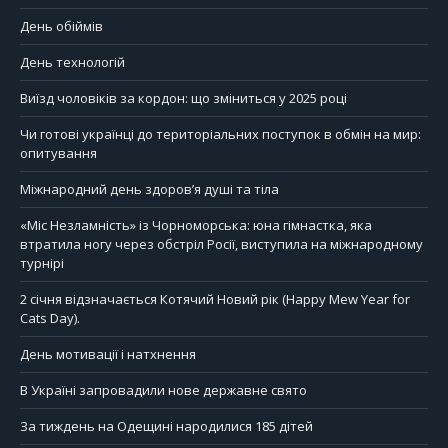
День обіймів
День технологій
Виїзд чоловіків за кордон: що зміниться у 2025 році
Чи готові українці до територіальних поступок в обмін на мир:
опитування
Міжнародний день здоров’я душі та тіла
«Міс Незламність» із Чорноморська: юна гімнастка, яка
втратила ногу через обстріл Росії, виступила на міжнародному
турнірі
2 січня відзначається Котячий Новий рік (Happy Mew Year for
Cats Day).
День мотивації і натхнення
В Україні запровадили нове державне свято
За тиждень на Одещині народилися 185 дітей