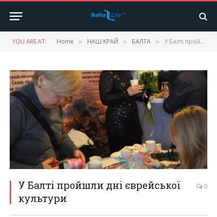
YOU ARE AT:
Home
НАШ КРАЙ
БАЛТА
У Балті пройшли дні єврейської культури
»
»
»
У Балті пройшли дні єврейської
0
культури