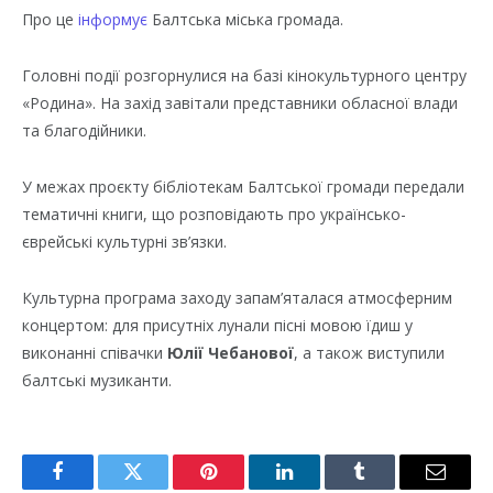
Про це
інформує
Балтська міська громада.
Головні події розгорнулися на базі кінокультурного центру
«Родина». На захід завітали представники обласної влади
та благодійники.
У межах проєкту бібліотекам Балтської громади передали
тематичні книги, що розповідають про українсько-
єврейські культурні зв’язки.
Культурна програма заходу запам’яталася атмосферним
концертом: для присутніх лунали пісні мовою їдиш у
виконанні співачки
Юлії Чебанової
, а також виступили
балтські музиканти.
Facebook
Twitter
Pinterest
LinkedIn
Tumblr
Email