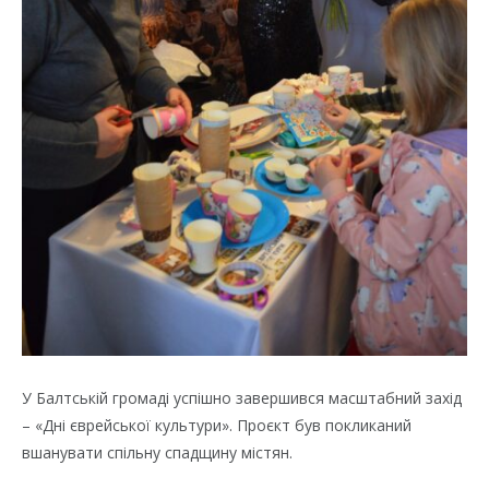
У Балтській громаді успішно завершився масштабний захід
– «Дні єврейської культури». Проєкт був покликаний
вшанувати спільну спадщину містян.