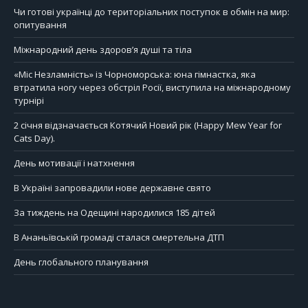
Чи готові українці до територіальних поступок в обмін на мир:
опитування
Міжнародний день здоров’я душі та тіла
«Міс Незламність» із Чорноморська: юна гімнастка, яка
втратила ногу через обстріл Росії, виступила на міжнародному
турнірі
2 січня відзначається Котячий Новий рік (Happy Mew Year for
Cats Day).
День мотивації і натхнення
В Україні запровадили нове державне свято
За тиждень на Одещині народилися 185 дітей
В Ананьївській громаді сталася смертельна ДТП
День глобального планування