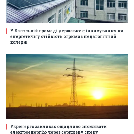
У Балтській громаді державне фінансування на
енергетичну стійкість отримає педагогічний
коледж
Укренерго закликає ощадливо споживати
електроенергію через серпневу спеку