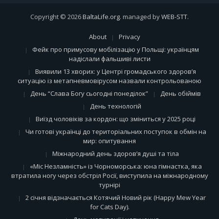
Copyright © 2026
BaltaLife.org
. managed by
WEB-STT
.
About
Privacy
Фейк про примусову мобілізацію у Польщі: українцям
надіслали фальшиві листи
Виявили 13 хворих: у Центрі громадського здоров’я
ситуацію із метапневмовірусом назвали контрольованою
День “Слава Богу сьогодні понеділок”
День обіймів
День технологій
Виїзд чоловіків за кордон: що зміниться у 2025 році
Чи готові українці до територіальних поступок в обмін на
мир: опитування
Міжнародний день здоров’я душі та тіла
«Міс Незламність» із Чорноморська: юна гімнастка, яка
втратила ногу через обстріл Росії, виступила на міжнародному
турнірі
2 січня відзначається Котячий Новий рік (Happy Mew Year
for Cats Day).