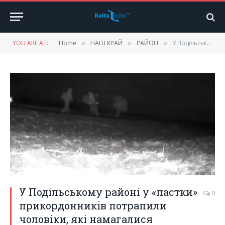
YOU ARE AT:
Home
НАШ КРАЙ
РАЙОН
У Подільському районі у «пастки» прикордонників потрапили чоловіки, які намагалися потрапити до Молдови
»
»
»
У Подільському районі у «пастки»
0
прикордонників потрапили
чоловіки, які намагалися