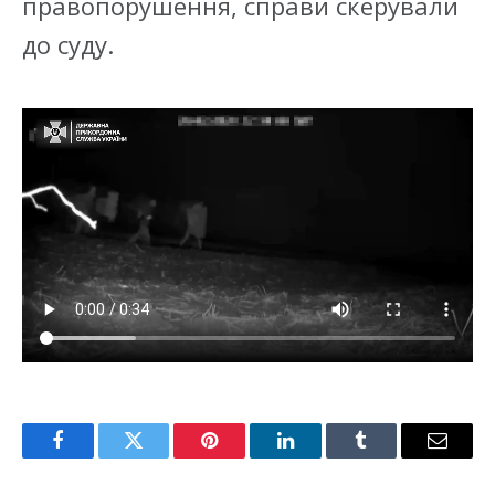
правопорушення, справи скерували
до суду.
Facebook
Twitter
Pinterest
LinkedIn
Tumblr
Email