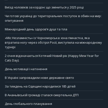
Виїзд чоловіків за кордон: що зміниться у 2025 році
Чи готові українці до територіальних поступок в обмін на мир:
опитування
Міжнародний день здоров’я душі та тіла
«Міс Незламність» із Чорноморська: юна гімнастка, яка
втратила ногу через обстріл Росії, виступила на міжнародному
турнірі
2 січня відзначається Котячий Новий рік (Happy Mew Year for
Cats Day).
День мотивації і натхнення
В Україні запровадили нове державне свято
За тиждень на Одещині народилися 185 дітей
В Ананьївській громаді сталася смертельна ДТП
День глобального планування