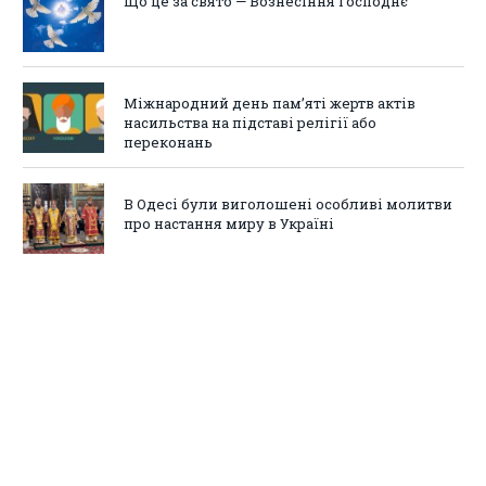
Що це за свято — Вознесіння Господнє
Міжнародний день пам’яті жертв актів
насильства на підставі релігії або
переконань
В Одесі були виголошені особливі молитви
про настання миру в Україні