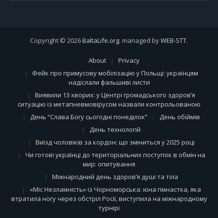
Copyright © 2026
BaltaLife.org
. managed by
WEB-STT
.
About
Privacy
Фейк про примусову мобілізацію у Польщі: українцям
надіслали фальшиві листи
Виявили 13 хворих: у Центрі громадського здоров’я
ситуацію із метапневмовірусом назвали контрольованою
День “Слава Богу сьогодні понеділок”
День обіймів
День технологій
Виїзд чоловіків за кордон: що зміниться у 2025 році
Чи готові українці до територіальних поступок в обмін на
мир: опитування
Міжнародний день здоров’я душі та тіла
«Міс Незламність» із Чорноморська: юна гімнастка, яка
втратила ногу через обстріл Росії, виступила на міжнародному
турнірі