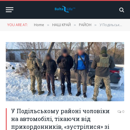
YOU ARE AT:
Home
НАШ КРАЙ
РАЙОН
У Подільському районі чоловіки на автомобілі, тікаючи від прикордонників, «зустрілися» зі стовпом
»
»
»
У Подільському районі чоловіки
0
на автомобілі, тікаючи від
прикордонників, «зустрілися» зі