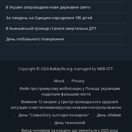
В Україні запровадили нове державне свято
За тиждень на Одещині народилися 185 дітей
В Ананьївській громаді сталася смертельна ДТП
День глобального планування
Copyright © 2026
BaltaLife.org
. managed by
WEB-STT
.
About
Privacy
Фейк про примусову мобілізацію у Польщі: українцям
надіслали фальшиві листи
Виявили 13 хворих: у Центрі громадського здоров’я
ситуацію із метапневмовірусом назвали контрольованою
День “Слава Богу сьогодні понеділок”
День обіймів
День технологій
Виїзд чоловіків за кордон: що зміниться у 2025 році