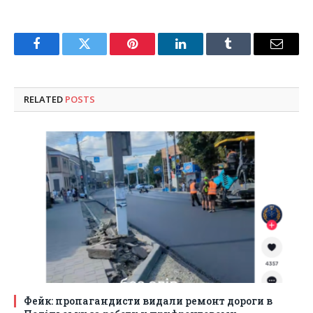
Facebook
Twitter
Pinterest
LinkedIn
Tumblr
Email
RELATED
POSTS
Фейк: пропагандисти видали ремонт дороги в