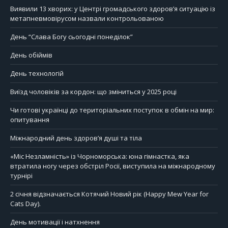
Виявили 13 хворих: у Центрі громадського здоров’я ситуацію із
метапневмовірусом назвали контрольованою
День “Слава Богу сьогодні понеділок”
День обіймів
День технологій
Виїзд чоловіків за кордон: що зміниться у 2025 році
Чи готові українці до територіальних поступок в обмін на мир:
опитування
Міжнародний день здоров’я душі та тіла
«Міс Незламність» із Чорноморська: юна гімнастка, яка
втратила ногу через обстріл Росії, виступила на міжнародному
турнірі
2 січня відзначається Котячий Новий рік (Happy Mew Year for
Cats Day).
День мотивації і натхнення