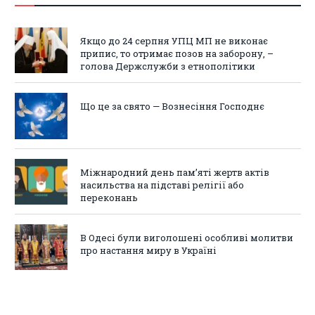
Якщо до 24 серпня УПЦ МП не виконає
припис, то отримає позов на заборону, –
голова Держслужби з етнополітики
Що це за свято — Вознесіння Господнє
Міжнародний день пам’яті жертв актів
насильства на підставі релігії або
переконань
В Одесі були виголошені особливі молитви
про настання миру в Україні