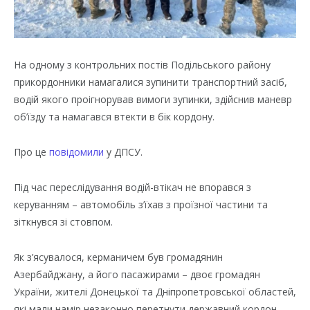
На одному з контрольних постів Подільського району
прикордонники намагалися зупинити транспортний засіб,
водій якого проігнорував вимоги зупинки, здійснив маневр
об’їзду та намагався втекти в бік кордону.
Про це
повідомили
у ДПСУ.
Під час переслідування водій-втікач не впорався з
керуванням – автомобіль з’їхав з проїзної частини та
зіткнувся зі стовпом.
Як з’ясувалося, керманичем був громадянин
Азербайджану, а його пасажирами – двоє громадян
України, жителі Донецької та Дніпропетровської областей,
які мали намір незаконно перетнути державний кордон