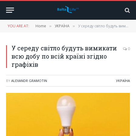
YOU ARE AT:
Home
УКРАЇНА
У середу світло будуть вимикати всю добу по всій країні згідно графіків
»
»
У середу світло будуть вимикати
0
всю добу по всій країні згідно
графіків
BY
ALEXANDR GRAMOTIN
УКРАЇНА