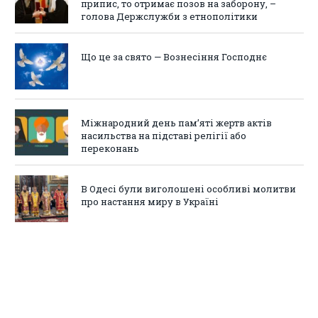
припис, то отримає позов на заборону, –
голова Держслужби з етнополітики
Що це за свято — Вознесіння Господнє
Міжнародний день пам’яті жертв актів
насильства на підставі релігії або
переконань
В Одесі були виголошені особливі молитви
про настання миру в Україні