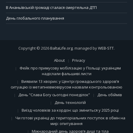
В Ананьївській громаді сталася смертельна ДТП
День глобального планування
Copyright © 2026
BaltaLife.org
. managed by
WEB-STT
.
About
Privacy
Фейк про примусову мобілізацію у Польщі: українцям
надіслали фальшиві листи
Виявили 13 хворих: у Центрі громадського здоров’я
ситуацію із метапневмовірусом назвали контрольованою
День “Слава Богу сьогодні понеділок”
День обіймів
День технологій
Виїзд чоловіків за кордон: що зміниться у 2025 році
Чи готові українці до територіальних поступок в обмін на
мир: опитування
Міжнародний день здоров’я душі та тіла