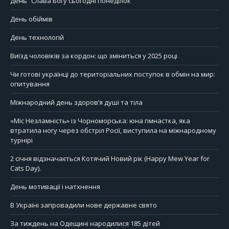
День “Слава Богу сьогодні понеділок”
День обіймів
День технологій
Виїзд чоловіків за кордон: що зміниться у 2025 році
Чи готові українці до територіальних поступок в обмін на мир:
опитування
Міжнародний день здоров’я душі та тіла
«Міс Незламність» із Чорноморська: юна гімнастка, яка
втратила ногу через обстріл Росії, виступила на міжнародному
турнірі
2 січня відзначається Котячий Новий рік (Happy Mew Year for
Cats Day).
День мотивації і натхнення
В Україні запровадили нове державне свято
За тиждень на Одещині народилися 185 дітей