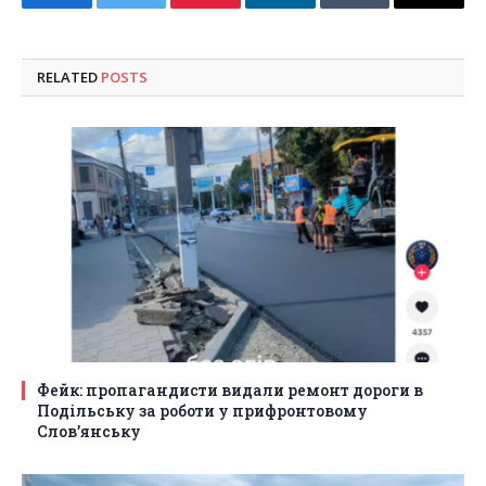
Facebook
Twitter
Pinterest
LinkedIn
Tumblr
Email
RELATED
POSTS
Фейк: пропагандисти видали ремонт дороги в
Подільську за роботи у прифронтовому
Слов’янську