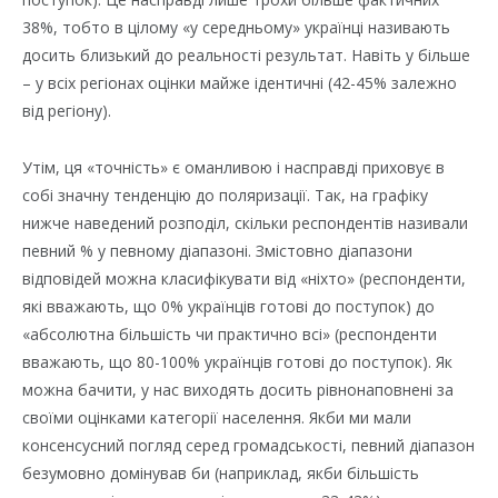
38%, тобто в цілому «у середньому» українці називають
досить близький до реальності результат. Навіть у більше
– у всіх регіонах оцінки майже ідентичні (42-45% залежно
від регіону).
Утім, ця «точність» є оманливою і насправді приховує в
собі значну тенденцію до поляризації. Так, на графіку
нижче наведений розподіл, скільки респондентів називали
певний % у певному діапазоні. Змістовно діапазони
відповідей можна класифікувати від «ніхто» (респонденти,
які вважають, що 0% українців готові до поступок) до
«абсолютна більшість чи практично всі» (респонденти
вважають, що 80-100% українців готові до поступок). Як
можна бачити, у нас виходять досить рівнонаповнені за
своїми оцінками категорії населення. Якби ми мали
консенсусний погляд серед громадськості, певний діапазон
безумовно домінував би (наприклад, якби більшість