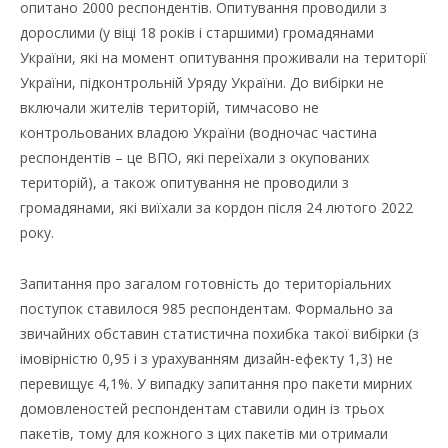
опитано 2000 респондентів. Опитування проводили з
дорослими (у віці 18 років і старшими) громадянами
України, які на момент опитування проживали на території
України, підконтрольній Уряду України. До вибірки не
включали жителів територій, тимчасово не
контрольованих владою України (водночас частина
респондентів – це ВПО, які переїхали з окупованих
територій), а також опитування не проводили з
громадянами, які виїхали за кордон після 24 лютого 2022
року.
Запитання про загалом готовність до територіальних
поступок ставилося 985 респондентам. Формально за
звичайних обставин статистична похибка такої вибірки (з
імовірністю 0,95 і з урахуванням дизайн-ефекту 1,3) не
перевищує 4,1%. У випадку запитання про пакети мирних
домовленостей респондентам ставили один із трьох
пакетів, тому для кожного з цих пакетів ми отримали