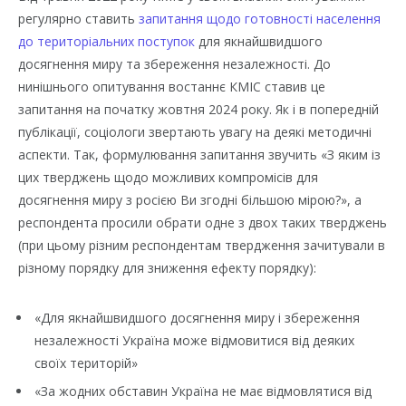
регулярно ставить
запитання щодо готовності населення
до територіальних поступок
для якнайшвидшого
досягнення миру та збереження незалежності. До
нинішнього опитування востаннє КМІС ставив це
запитання на початку жовтня 2024 року. Як і в попередній
публікації, соціологи звертають увагу на деякі методичні
аспекти. Так, формулювання запитання звучить «З яким із
цих тверджень щодо можливих компромісів для
досягнення миру з росією Ви згодні більшою мірою?», а
респондента просили обрати одне з двох таких тверджень
(при цьому різним респондентам твердження зачитували в
різному порядку для зниження ефекту порядку):
«Для якнайшвидшого досягнення миру і збереження
незалежності Україна може відмовитися від деяких
своїх територій»
«За жодних обставин Україна не має відмовлятися від