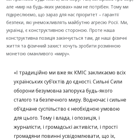
але «мир на будь-яких умовах» нам не потрібен. Тому ми
підкреслюємо, що зараз для нас пріоритет – гарантії
безпеки, які унеможливлять майбутню агресію Росії. Ми,
українці, є конструктивною стороною. Проте наша
конструктивна позиція закінчується там, де наші фізичні
життя та фізичний захист хочуть зробити розмінною
монетою оманливого «миру».
«І традиційно ми вже як КМІС закликаємо всіх
українських суб’єктів до єдності. Сильні Сили
оборони безумовна запорука будь-якого
сталого та безпечного миру. Водночас і сильне
об’єднане суспільство є необхідною умовою
для цього. Тому і влада, і опозиція, і
журналісти, і громадські активісти, і прості
громадяни повинні усвідомлювати, що їх,