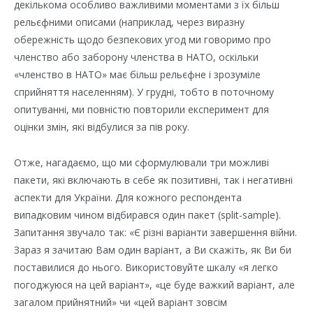
декількома особливо важливими моментами з їх більш
рельєфними описами (наприклад, через виразну
обережність щодо безпекових угод ми говоримо про
членство або заборону членства в НАТО, оскільки
«членство в НАТО» має більш рельєфне і зрозуміле
сприйняття населенням). У грудні, тобто в поточному
опитуванні, ми повністю повторили експеримент для
оцінки змін, які відбулися за пів року.
Отже, нагадаємо, що ми сформулювали три можливі
пакети, які включають в себе як позитивні, так і негативні
аспекти для України. Для кожного респондента
випадковим чином відбирався один пакет (split-sample).
Запитання звучало так: «Є різні варіанти завершення війни.
Зараз я зачитаю Вам один варіант, а Ви скажіть, як Ви би
поставилися до нього. Використовуйте шкалу «я легко
погоджуюся на цей варіант», «це буде важкий варіант, але
загалом прийнятний» чи «цей варіант зовсім