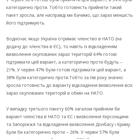
категорично проти. Тобто готовність прийняти такий
пакет зросла, але насправді ми бачимо, що зараз меншість
його підтримують.
Водночас якщо Україна отримає членство в НАТО (на
додачу до членства в ЄС), то навіть із відкладенням
визволення окупованих зараз територій 64% готові
підтримати цей варіант, а категорично проти будуть –
21%. У червні 47% були готові підтримати цей варіант, а
38% були категорично проти.Тобто за пів року значно
зросла готовність до варіанту відкладення визволення всіх
зараз окупованих територій в обмін на НАТО.
У випадку третього пакету 60% загалом прийняли би
варіант членства в НАТО та ЄС і визволення Херсонщини
та Запоріжжя та відкладення визволення Донбасу і Криму.
Були би категорично проти – 26%. У червні 57% були