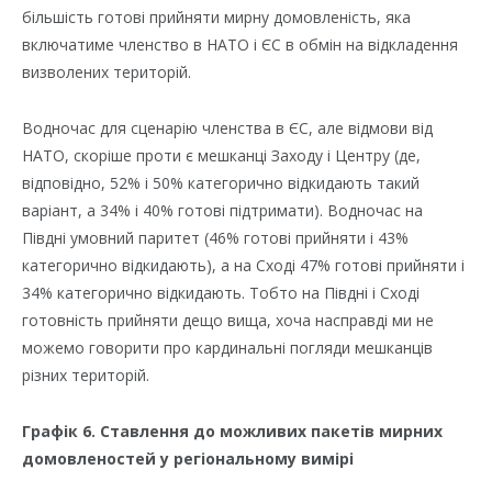
більшість готові прийняти мирну домовленість, яка
включатиме членство в НАТО і ЄС в обмін на відкладення
визволених територій.
Водночас для сценарію членства в ЄС, але відмови від
НАТО, скоріше проти є мешканці Заходу і Центру (де,
відповідно, 52% і 50% категорично відкидають такий
варіант, а 34% і 40% готові підтримати). Водночас на
Півдні умовний паритет (46% готові прийняти і 43%
категорично відкидають), а на Сході 47% готові прийняти і
34% категорично відкидають. Тобто на Півдні і Сході
готовність прийняти дещо вища, хоча насправді ми не
можемо говорити про кардинальні погляди мешканців
різних територій.
Графік 6. Ставлення до можливих пакетів мирних
домовленостей у регіональному вимірі