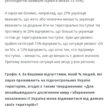
респондентів називали оцінки в межах 33-43%).
А зараз ми бачимо, наприклад, що 25% українців
вважають, що ніхто або незначна меншість українців
вважають за доцільне йти на територіальні поступки. На
противагу їм 26% відчувають, що більшість українців
готові до територіальних поступок. Крім цих умовно
крайніх категорій 15% відчувають, що ситуація умовно «50
на 50», а 12% відчувають, що хоча тих, хто підтримує
поступки, – меншість, але ця меншість є доволі значною.
Причому аналогічна ситуація має місце у всіх регіонах.
Графік 4. За Вашими відчуттями, який % людей, які
зараз проживають на підконтрольних Україні
територіях, згодні з таким твердженням: «Для
якнайшвидшого досягнення миру і збереження
незалежності Україна може відмовитися від деяких
своїх територій»?