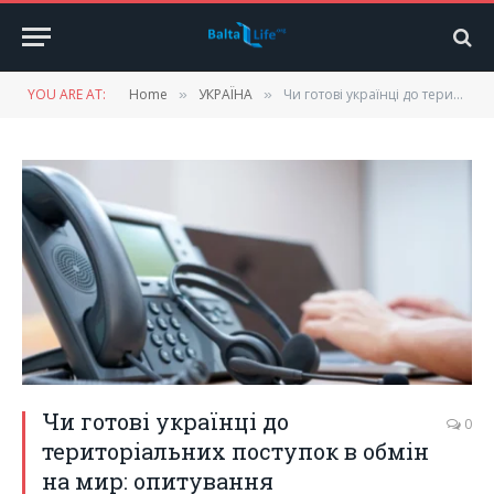
YOU ARE AT:
Home
УКРАЇНА
Чи готові українці до територіальних поступок в обмін на мир: опитування
»
»
Чи готові українці до
0
територіальних поступок в обмін
на мир: опитування