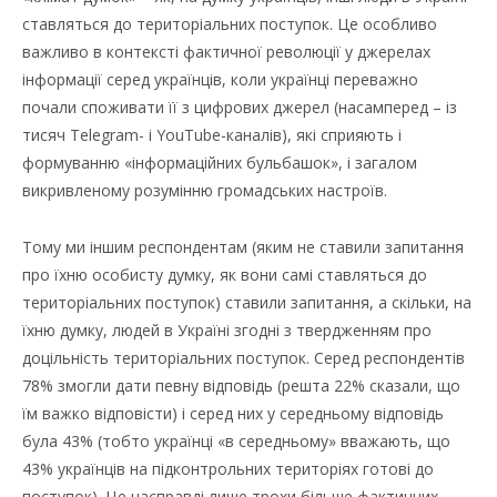
ставляться до територіальних поступок. Це особливо
важливо в контексті фактичної революції у джерелах
інформації серед українців, коли українці переважно
почали споживати її з цифрових джерел (насамперед – із
тисяч Telegram- і YouTube-каналів), які сприяють і
формуванню «інформаційних бульбашок», і загалом
викривленому розумінню громадських настроїв.
Тому ми іншим респондентам (яким не ставили запитання
про їхню особисту думку, як вони самі ставляться до
територіальних поступок) ставили запитання, а скільки, на
їхню думку, людей в Україні згодні з твердженням про
доцільність територіальних поступок. Серед респондентів
78% змогли дати певну відповідь (решта 22% сказали, що
їм важко відповісти) і серед них у середньому відповідь
була 43% (тобто українці «в середньому» вважають, що
43% українців на підконтрольних територіях готові до
поступок). Це насправді лише трохи більше фактичних