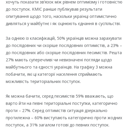
хочуть показати зв’язок між рівнем оптимізму і готовністю
до поступок. КМІС раніше публікував результати
опитування щодо того, наскільки українці оптимістично
дивляться у майбутнє і як оцінюють єднання в суспільстві.
За однією із класифікацій, 50% українців можна зарахувати
до послідовних чи скоріше послідовних оптимістів, а 23% –
до послідовних або скоріше послідовних песимістів. Решта
27% мають суперечливі чи невизначені погляди щодо
майбутнього та єдності українців. На графіку 3 можна
побачити, які ці категорії населення сприймають
можливість територіальних поступок.
Як можна бачити, серед песимістів 59% вважають, що
варто йти на певні територіальні поступки, категорично
проти – 27%. Серед оптимістів ситуація дзеркально
протилежна – 60% виступають категорично проти жодних
поступок, а 31% загалом готові до певних поступок.