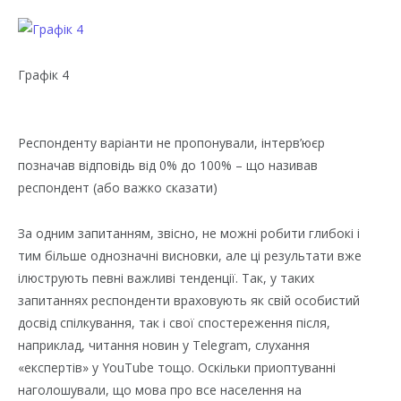
Графік 4
Респонденту варіанти не пропонували, інтерв’юєр
позначав відповідь від 0% до 100% – що називав
респондент (або важко сказати)
За одним запитанням, звісно, не можні робити глибокі і
тим більше однозначні висновки, але ці результати вже
ілюструють певні важливі тенденції. Так, у таких
запитаннях респонденти враховують як свій особистий
досвід спілкування, так і свої спостереження після,
наприклад, читання новин у Telegram, слухання
«експертів» у YouTube тощо. Оскільки приоптуванні
наголошували, що мова про все населення на