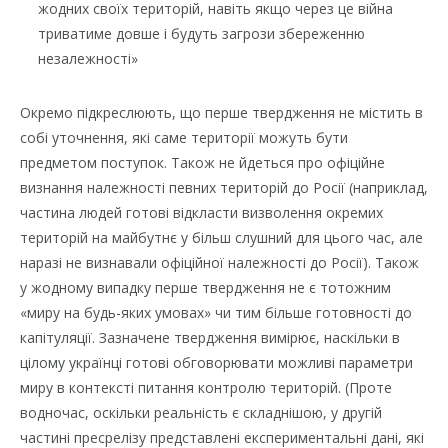
жодних своїх територій, навіть якщо через це війна
триватиме довше і будуть загрози збереженню
незалежності»
Окремо підкреслюють, що перше твердження не містить в
собі уточнення, які саме території можуть бути
предметом поступок. Також не йдеться про офіційне
визнання належності певних територій до Росії (наприклад,
частина людей готові відкласти визволення окремих
територій на майбутнє у більш слушний для цього час, але
наразі не визнавали офіційної належності до Росії). Також
у жодному випадку перше твердження не є тотожним
«миру на будь-яких умовах» чи тим більше готовності до
капітуляції. Зазначене твердження вимірює, наскільки в
цілому українці готові обговорювати можливі параметри
миру в контексті питання контролю територій. (Проте
водночас, оскільки реальність є складнішою, у другій
частині пресрелізу представлені експериментальні дані, які