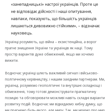
«занепадницькі» настрої українців. Проте це
не відповідає дійсності і наші опитування,
навпаки, показують, що більшість українців
лишаються дивовижно стійкими», – відзначає
науковець.
Українці розуміють, що війна – екзистенційна, а ворог
прагне знищення України та українців як нації. Тому
простір варіантів дуже обмежений, якщо ми хочемо
вижити.
Водночас українці шлють важливий сигнал і військово-
політичному керівництву, і нашим західним партнерам. Ми,
українці, розуміємо геополітичні та внутрішні складнощі і
обмеження, тому готові демонструвати прагматичну
позицію та обговорювати можливі навіть складні варіанти
розвитку подій. Водночас ми відкидаємо хибну думку, що
ми прагнемо будь-якого, але миру. Так, ми мріємо про мир,