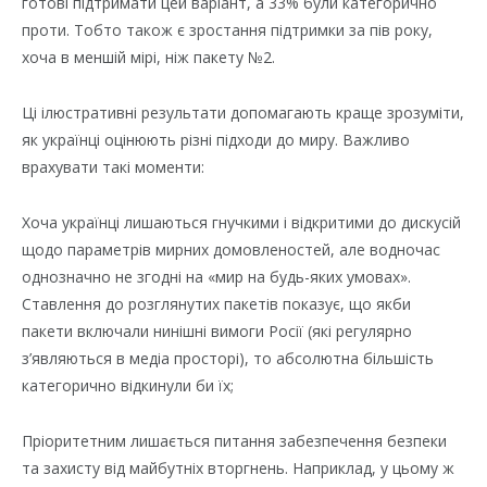
готові підтримати цей варіант, а 33% були категорично
проти. Тобто також є зростання підтримки за пів року,
хоча в меншій мірі, ніж пакету №2.
Ці ілюстративні результати допомагають краще зрозуміти,
як українці оцінюють різні підходи до миру. Важливо
врахувати такі моменти:
Хоча українці лишаються гнучкими і відкритими до дискусій
щодо параметрів мирних домовленостей, але водночас
однозначно не згодні на «мир на будь-яких умовах».
Ставлення до розглянутих пакетів показує, що якби
пакети включали нинішні вимоги Росії (які регулярно
з’являються в медіа просторі), то абсолютна більшість
категорично відкинули би їх;
Пріоритетним лишається питання забезпечення безпеки
та захисту від майбутніх вторгнень. Наприклад, у цьому ж