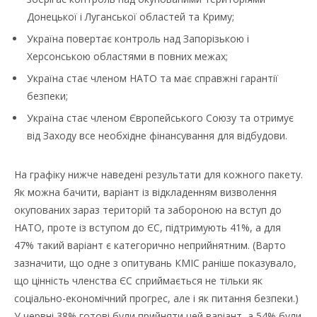
Донецької і Луганської областей та Криму;
Україна повертає контроль над Запорізькою і
Херсонською областями в повних межах;
Україна стає членом НАТО та має справжні гарантії
безпеки;
Україна стає членом Європейського Союзу та отримує
від Заходу все необхідне фінансування для відбудови.
На графіку нижче наведені результати для кожного пакету.
Як можна бачити, варіант із відкладенням визволення
окупованих зараз територій та забороною на вступ до
НАТО, проте із вступом до ЄС, підтримують 41%, а для
47% такий варіант є категорично неприйнятним. (Варто
зазначити, що одне з опитувань КМІС раніше показувало,
що цінність членства ЄС сприймається не тільки як
соціально-економічний прогрес, але і як питання безпеки.)
У червні 38% готові були прийняти цей варіант, а 54% були