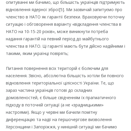
опитуванні ми бачимо, що більшість українців підтримують
відновлення ядерної зброї[5]. Ми зазвичай запитуємо про
членство в НАТО як гарантії безпеки. Враховуючи поточну
ситуацію і обговорення варіанту «відкладення членства в
НАТО на 10-15-20 років», може виникнути потреба
надання гарантій на певний період до майбутнього
членства в НАТО. Ці гарантії мають бути дійсно надійними і
такими, яким українці повірять;
Питання повернення всіх територій є болючим для
населення. Звісно, абсолютна більшість хотіли би повного
відновлення територіальної цілісності України. Те, що
зараз частина українців готові до складних
домовленостей, є більше свідченням їх прагматичного
підходу в поточній ситуації (а не «зрадницькими»
настроями). Якщо у червні ми бачили помітну
диференціацію та надії на першочергове визволення
Херсонщини і Запоріжжя, у нинішній ситуації ми бачимо