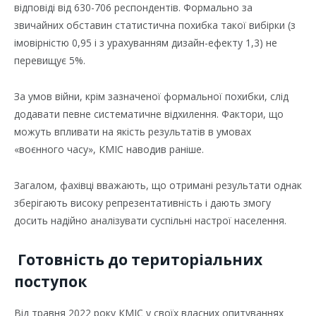
відповіді від 630-706 респондентів. Формально за
звичайних обставин статистична похибка такої вибірки (з
імовірністю 0,95 і з урахуванням дизайн-ефекту 1,3) не
перевищує 5%.
За умов війни, крім зазначеної формальної похибки, слід
додавати певне систематичне відхилення. Фактори, що
можуть впливати на якість результатів в умовах
«воєнного часу», КМІС наводив раніше.
Загалом, фахівці вважають, що отримані результати однак
зберігають високу репрезентативність і дають змогу
досить надійно аналізувати суспільні настрої населення.
Готовність до територіальних
поступок
Від травня 2022 року КМІС у своїх власних опитуваннях