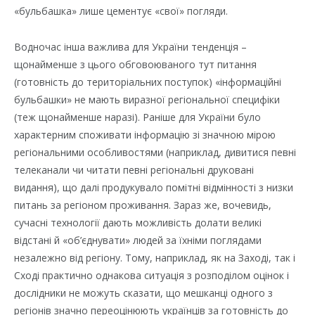
«бульбашка» лише цементує «свої» погляди.
Водночас інша важлива для України тенденція –
щонайменше з цього обговоюваного тут питання
(готовність до територіальних поступок) «інформаційні
бульбашки» не мають виразної регіональної специфіки
(теж щонайменше наразі). Раніше для України було
характерним споживати інформацію зі значною мірою
регіональними особливостями (наприклад, дивитися певні
телеканали чи читати певні регіональні друковані
видання), що далі продукувало помітні відмінності з низки
питань за регіоном проживання. Зараз же, вочевидь,
сучасні технології дають можливість долати великі
відстані й «об’єднувати» людей за їхніми поглядами
незалежно від регіону. Тому, наприклад, як на Заході, так і
Сході практично однакова ситуація з розподілом оцінок і
дослідники не можуть сказати, що мешканці одного з
регіонів значно переоцінюють українців за готовність до