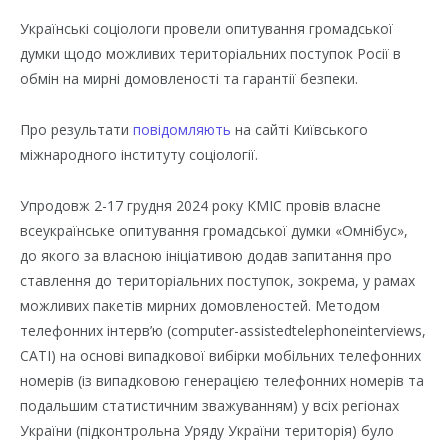
Українські соціологи провели опитування громадської
думки щодо можливих територіальних поступок Росії в
обмін на мирні домовленості та гарантії безпеки.
Про результати
повідомляють
на сайті Київського
міжнародного інституту соціології.
Упродовж 2-17 грудня 2024 року КМІС провів власне
всеукраїнське опитування громадської думки «Омнібус»,
до якого за власною ініціативою додав запитання про
ставлення до територіальних поступок, зокрема, у рамах
можливих пакетів мирних домовленостей. Методом
телефонних інтерв’ю (computer-assistedtelephoneinterviews,
CATI) на основі випадкової вибірки мобільних телефонних
номерів (із випадковою генерацією телефонних номерів та
подальшим статистичним зважуванням) у всіх регіонах
України (підконтрольна Уряду України територія) було