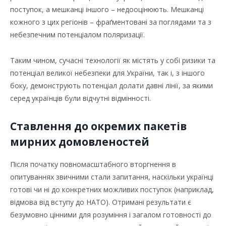
поступок, а мешканці іншого – недооцінюють. Мешканці
кожного з цих регіонів – фраґментовані за поглядами та з
небезпечним потенціалом поляризації.
Таким чином, сучасні технології як містять у собі ризики та
потенціал великої небезпеки для України, так і, з іншого
боку, демонструють потенціал долати давні лінії, за якими
серед українців були відчутні відмінності.
Ставлення до окремих пакетів
мирних домовленостей
Після початку повномасштабного вторгнення в
опитуваннях звичними стали запитання, наскільки українці
готові чи ні до конкретних можливих поступок (наприклад,
відмова від вступу до НАТО). Отримані результати є
безумовно цінними для розуміння і загалом готовності до