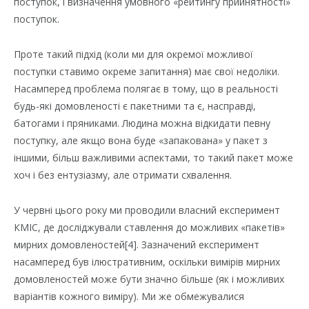
поступок, і визначення умовного «рейтингу прийнятності»
поступок.
Проте такий підхід (коли ми для окремої можливої
поступки ставимо окреме запитання) має свої недоліки.
Насамперед проблема полягає в тому, що в реальності
будь-які домовленості є пакетними та є, насправді,
батогами і пряниками. Людина можна відкидати певну
поступку, але якщо вона буде «запакована» у пакет з
іншими, більш важливими аспектами, то такий пакет може
хоч і без ентузіазму, але отримати схвалення.
У червні цього року ми проводили власний експеримент
КМІС, де досліджували ставлення до можливих «пакетів»
мирних домовленостей[4]. Зазначений експеримент
насамперед був ілюстративним, оскільки вимірів мирних
домовленостей може бути значно більше (як і можливих
варіантів кожного виміру). Ми же обмежувалися