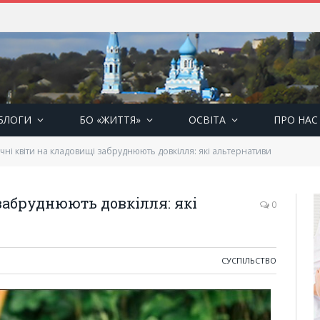
БЛОГИ
БО «ЖИТТЯ»
ОСВІТА
ПРО НАС
чні квіти на кладовищі забруднюють довкілля: які альтернативи
забруднюють довкілля: які
0
СУСПІЛЬСТВО