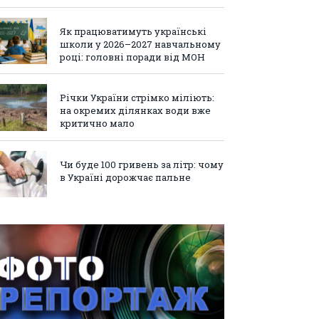
Як працюватимуть українські
школи у 2026–2027 навчальному
році: головні поради від МОН
Річки України стрімко міліють:
на окремих ділянках води вже
критично мало
Чи буде 100 гривень за літр: чому
в Україні дорожчає пальне