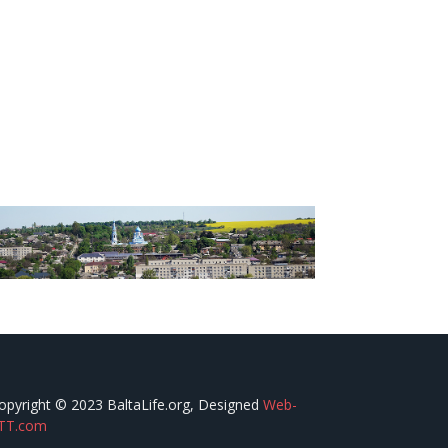
opyright © 2023 BaltaLife.org, Designed
Web-
TT.com