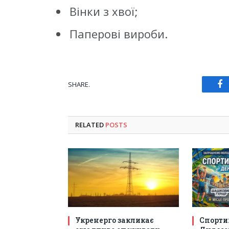
Вінки з хвої;
Паперові вироби.
SHARE.
Fa
RELATED
POSTS
Укренерго закликає
Спорти