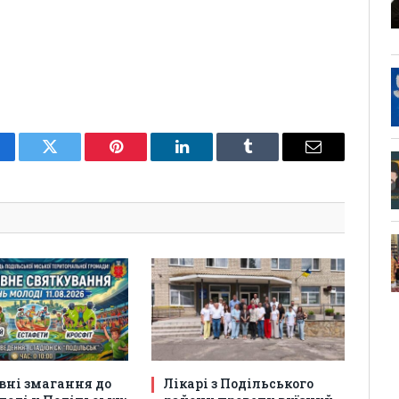
cebook
Twitter
Pinterest
LinkedIn
Tumblr
Email
вні змагання до
Лікарі з Подільського