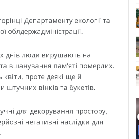
торінці Департаменту екології та
ої облдержадміністрації.
х днів люди вирушають на
та вшанування пам’яті померлих.
ь квіти, проте деякі ще й
штучних вінків та букетів.
ручні для декорування простору,
ерйозні негативні наслідки для
.