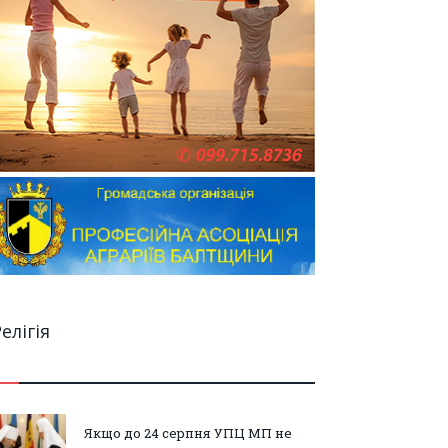
елігія
Якщо до 24 серпня УПЦ МП не