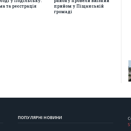
оді у Подільську:
району провели виїзний
а та реєстрація
прийом у Піщанській
громаді
ПОПУЛЯРНІ НОВИНИ
C
S