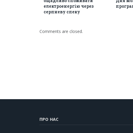
ощадливо споживати
Дня мол
електроенергію через
програм
серпневу спеку
Comments are closed.
ПРО НАС