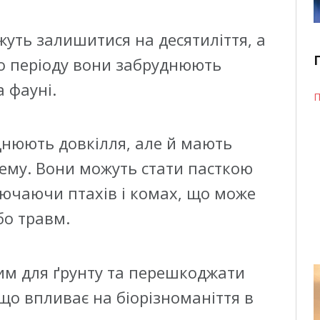
уть залишитися на десятиліття, а
го періоду вони забруднюють
а фауні.
П
днюють довкілля, але й мають
ему. Вони можуть стати пасткою
лючаючи птахів і комах, що може
або травм.
ним для ґрунту та перешкоджати
що впливає на біорізноманіття в