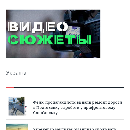
Україна
Фейк: пропагандисти видали ремонт дороги
в Подільську за роботи у прифронтовому
Слов’янську
Укренерго закликає ощадливо споживати