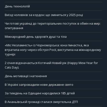
День технологій
Виїзд чоловіків за кордон: що зміниться у 2025 році
Чи готові українці до територіальних поступок в обмін на мир:
опитування
Міжнародний день здоров’я душі та тіла
«Міс Незламність» із Чорноморська: юна гімнастка, яка
втратила ногу через обстріл Росії, виступила на міжнародному
турнірі
2 січня відзначається Котячий Новий рік (Happy Mew Year for
Cats Day).
День мотивації і натхнення
В Україні запровадили нове державне свято
За тиждень на Одещині народилися 185 дітей
В Ананьївській громаді сталася смертельна ДТП