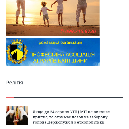
Релігія
Якщо до 24 серпня УПЦ МП не виконає
припис, то отримає позов на заборону, –
голова Держслужби з етнополітики