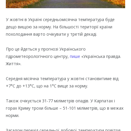
У жовтні в Україні середньомісячна температура буде
дещо вищою за норму. На більшості території країни
похолодання варто очікувати у третій декаді.
Про це йдеться у прогнозі Українського
гідрометеорологічного центру,
пише
«Українська правда.
Життя».
Середня місячна температура у жовтні становитиме від
+7°C до +13°C, що на 1°C вище за норму.
Також очікується 31-77 міліметрів опадів. У Карпатах і
горах Криму трохи більше – 51-101 міліметрів, що в межах
норми.
Загалом перехід середньої добової температури повітря