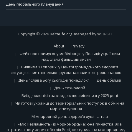
День глобального планування
Copyright © 2026
BaltaLife.org
. managed by
WEB-STT
.
About
Privacy
Фейк про примусову мобілізацію у Польщі: українцям
надіслали фальшиві листи
Виявили 13 хворих: у Центрі громадського здоров’я
ситуацію із метапневмовірусом назвали контрольованою
День “Слава Богу сьогодні понеділок”
День обіймів
День технологій
Виїзд чоловіків за кордон: що зміниться у 2025 році
Чи готові українці до територіальних поступок в обмін на
мир: опитування
Міжнародний день здоров’я душі та тіла
«Міс Незламність» із Чорноморська: юна гімнастка, яка
втратила ногу через обстріл Росії, виступила на міжнародному