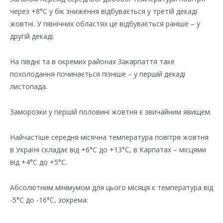
через +8°C у бік зниження відбувається у третій декаді
жовтні. У північних областях це відбувається раніше – у
другій декаді.
На півдні та в окремих районах Закарпаття таке
похолодання починається пізніше – у першій декаді
листопада.
Заморозки у першій половині жовтня є звичайним явищем.
Найчастіше середня місячна температура повітря жовтня
в Україні складає від +6°C до +13°C, в Карпатах – місцями
від +4°C до +5°C.
Абсолютним мінімумом для цього місяця є температура від
-5°C до -16°C, зокрема: