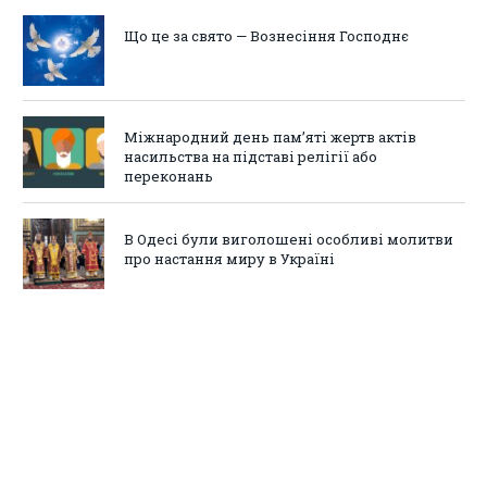
Що це за свято — Вознесіння Господнє
Міжнародний день пам’яті жертв актів
насильства на підставі релігії або
переконань
В Одесі були виголошені особливі молитви
про настання миру в Україні