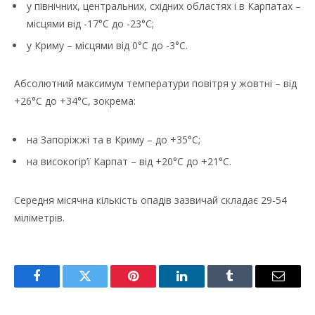
у північних, центральних, східних областях і в Карпатах –
місцями від -17°C до -23°C;
у Криму – місцями від 0°C до -3°C.
Абсолютний максимум температури повітря у жовтні – від
+26°C до +34°C, зокрема:
на Запоріжжі та в Криму – до +35°C;
на високогір’ї Карпат – від +20°C до +21°C.
Середня місячна кількість опадів зазвичай складає 29-54
міліметрів.
Facebook
Twitter
Pinterest
LinkedIn
Tumblr
Email