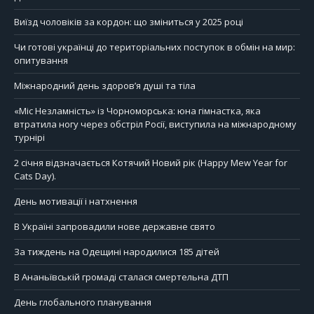
Виїзд чоловіків за кордон: що зміниться у 2025 році
Чи готові українці до територіальних поступок в обмін на мир:
опитування
Міжнародний день здоров’я душі та тіла
«Міс Незламність» із Чорноморська: юна гімнастка, яка
втратила ногу через обстріл Росії, виступила на міжнародному
турнірі
2 січня відзначається Котячий Новий рік (Happy Mew Year for
Cats Day).
День мотивації і натхнення
В Україні запровадили нове державне свято
За тиждень на Одещині народилися 185 дітей
В Ананьївській громаді сталася смертельна ДТП
День глобального планування