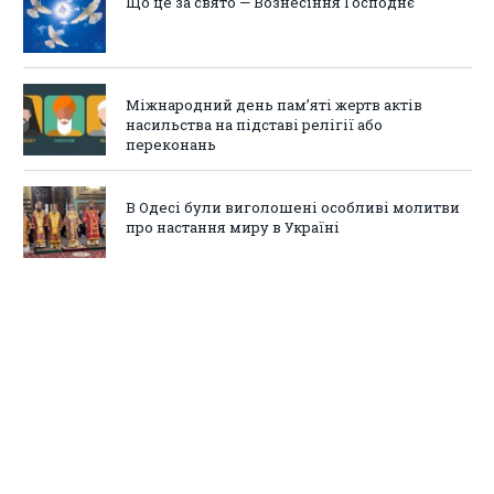
Що це за свято — Вознесіння Господнє
Міжнародний день пам’яті жертв актів
насильства на підставі релігії або
переконань
В Одесі були виголошені особливі молитви
про настання миру в Україні