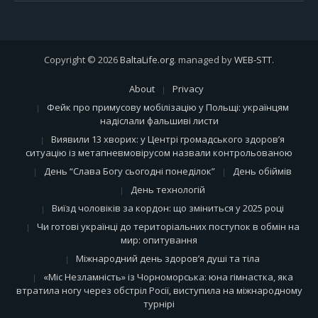
Copyright © 2026
BaltaLife.org
. managed by
WEB-STT
.
About
Privacy
Фейк про примусову мобілізацію у Польщі: українцям
надіслали фальшиві листи
Виявили 13 хворих: у Центрі громадського здоров’я
ситуацію із метапневмовірусом назвали контрольованою
День “Слава Богу сьогодні понеділок”
День обіймів
День технологій
Виїзд чоловіків за кордон: що зміниться у 2025 році
Чи готові українці до територіальних поступок в обмін на
мир: опитування
Міжнародний день здоров’я душі та тіла
«Міс Незламність» із Чорноморська: юна гімнастка, яка
втратила ногу через обстріл Росії, виступила на міжнародному
турнірі