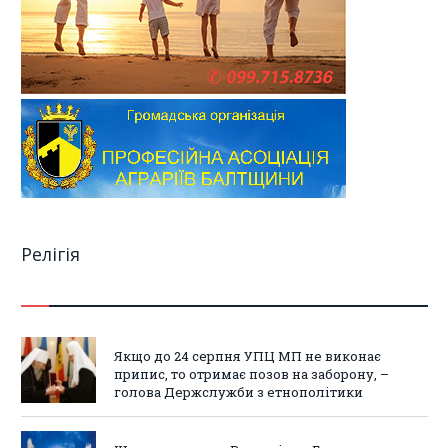
Релігія
Якщо до 24 серпня УПЦ МП не виконає
припис, то отримає позов на заборону, –
голова Держслужби з етнополітики