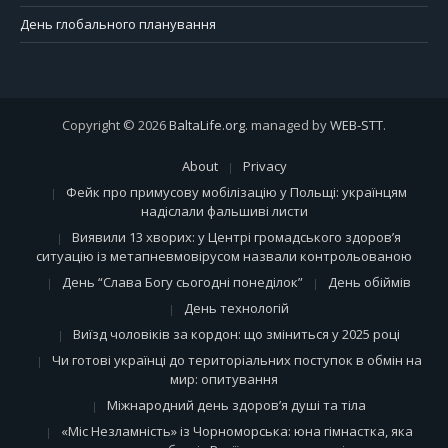
День глобального планування
Copyright © 2026
BaltaLife.org
. managed by
WEB-STT
.
About
Privacy
Фейк про примусову мобілізацію у Польщі: українцям
надіслали фальшиві листи
Виявили 13 хворих: у Центрі громадського здоров’я
ситуацію із метапневмовірусом назвали контрольованою
День “Слава Богу сьогодні понеділок”
День обіймів
День технологій
Виїзд чоловіків за кордон: що зміниться у 2025 році
Чи готові українці до територіальних поступок в обмін на
мир: опитування
Міжнародний день здоров’я душі та тіла
«Міс Незламність» із Чорноморська: юна гімнастка, яка