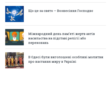
Що це за свято — Вознесіння Господнє
Міжнародний день пам’яті жертв актів
насильства на підставі релігії або
переконань
В Одесі були виголошені особливі молитви
про настання миру в Україні