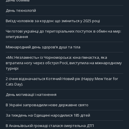
День обіймів
День технологій
Виїзд чоловіків за кордон: що зміниться у 2025 році
Чи готові українці до територіальних поступок в обмін на мир:
опитування
Міжнародний день здоров’я душі та тіла
«Міс Незламність» із Чорноморська: юна гімнастка, яка
втратила ногу через обстріл Росії, виступила на міжнародному
турнірі
2 січня відзначається Котячий Новий рік (Happy Mew Year for
Cats Day).
День мотивації і натхнення
В Україні запровадили нове державне свято
За тиждень на Одещині народилися 185 дітей
В Ананьївській громаді сталася смертельна ДТП