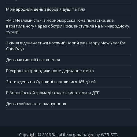
Міжнародний день здоров’я душі та тіла
«Міс Незламність» із Чорноморська: юна гімнастка, яка
втратила ногу через обстріл Росії, виступила на міжнародному
турнірі
2 січня відзначається Котячий Новий рік (Happy Mew Year for
Cats Day).
День мотивації і натхнення
В Україні запровадили нове державне свято
За тиждень на Одещині народилися 185 дітей
В Ананьївській громаді сталася смертельна ДТП
День глобального планування
Copyright © 2026
BaltaLife.org
. managed by
WEB-STT
.