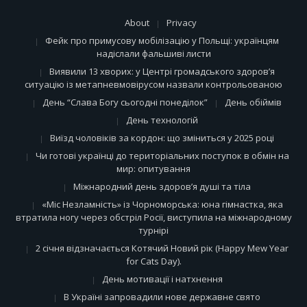
About
Privacy
Фейк про примусову мобілізацію у Польщі: українцям
надіслали фальшиві листи
Виявили 13 хворих: у Центрі громадського здоров’я
ситуацію із метапневмовірусом назвали контрольованою
День “Слава Богу сьогодні понеділок”
День обіймів
День технологій
Виїзд чоловіків за кордон: що зміниться у 2025 році
Чи готові українці до територіальних поступок в обмін на
мир: опитування
Міжнародний день здоров’я душі та тіла
«Міс Незламність» із Чорноморська: юна гімнастка, яка
втратила ногу через обстріл Росії, виступила на міжнародному
турнірі
2 січня відзначається Котячий Новий рік (Happy Mew Year
for Cats Day).
День мотивації і натхнення
В Україні запровадили нове державне свято