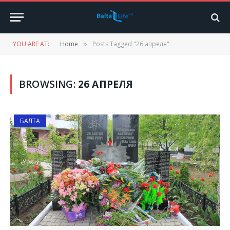
YOU ARE AT:
Home
Posts Tagged "26 апреля"
»
BROWSING:
26 АПРЕЛЯ
БАЛТА