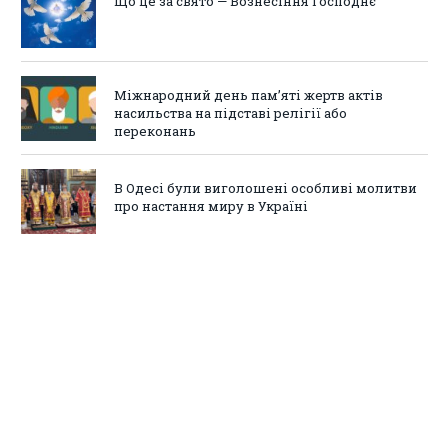
Що це за свято — Вознесіння Господнє
Міжнародний день пам’яті жертв актів
насильства на підставі релігії або
переконань
В Одесі були виголошені особливі молитви
про настання миру в Україні