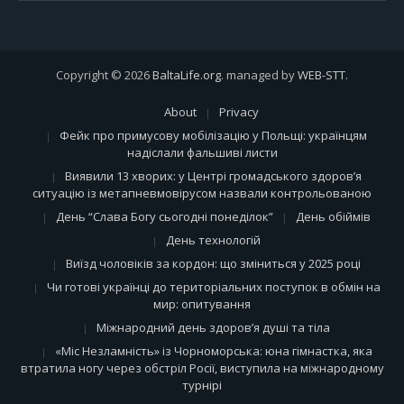
Copyright © 2026
BaltaLife.org
. managed by
WEB-STT
.
About
Privacy
Фейк про примусову мобілізацію у Польщі: українцям
надіслали фальшиві листи
Виявили 13 хворих: у Центрі громадського здоров’я
ситуацію із метапневмовірусом назвали контрольованою
День “Слава Богу сьогодні понеділок”
День обіймів
День технологій
Виїзд чоловіків за кордон: що зміниться у 2025 році
Чи готові українці до територіальних поступок в обмін на
мир: опитування
Міжнародний день здоров’я душі та тіла
«Міс Незламність» із Чорноморська: юна гімнастка, яка
втратила ногу через обстріл Росії, виступила на міжнародному
турнірі