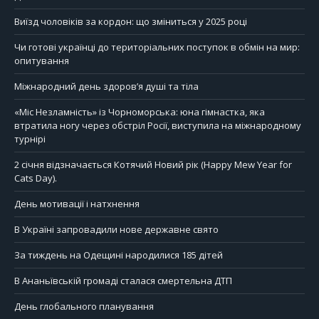
Виїзд чоловіків за кордон: що зміниться у 2025 році
Чи готові українці до територіальних поступок в обмін на мир:
опитування
Міжнародний день здоров’я душі та тіла
«Міс Незламність» із Чорноморська: юна гімнастка, яка
втратила ногу через обстріл Росії, виступила на міжнародному
турнірі
2 січня відзначається Котячий Новий рік (Happy Mew Year for
Cats Day).
День мотивації і натхнення
В Україні запровадили нове державне свято
За тиждень на Одещині народилися 185 дітей
В Ананьївській громаді сталася смертельна ДТП
День глобального планування