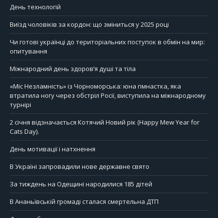
День технологій
Виїзд чоловіків за кордон: що зміниться у 2025 році
Чи готові українці до територіальних поступок в обмін на мир:
опитування
Міжнародний день здоров’я душі та тіла
«Міс Незламність» із Чорноморська: юна гімнастка, яка
втратила ногу через обстріл Росії, виступила на міжнародному
турнірі
2 січня відзначається Котячий Новий рік (Happy Mew Year for
Cats Day).
День мотивації і натхнення
В Україні запровадили нове державне свято
За тиждень на Одещині народилися 185 дітей
В Ананьївській громаді сталася смертельна ДТП