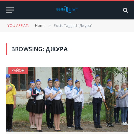
YOU ARE AT:
Home
Posts Tagged "Джура"
»
BROWSING:
ДЖУРА
РАЙОН