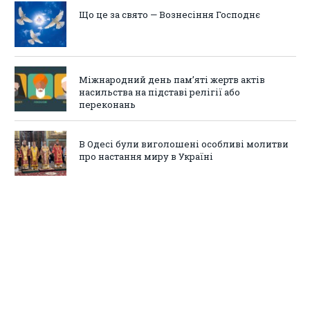
Що це за свято — Вознесіння Господнє
Міжнародний день пам’яті жертв актів
насильства на підставі релігії або
переконань
В Одесі були виголошені особливі молитви
про настання миру в Україні