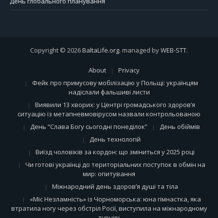
День глобального планування
Copyright © 2026
BaltaLife.org
. managed by
WEB-STT
.
About
Privacy
Фейк про примусову мобілізацію у Польщі: українцям
надіслали фальшиві листи
Виявили 13 хворих: у Центрі громадського здоров’я
ситуацію із метапневмовірусом назвали контрольованою
День “Слава Богу сьогодні понеділок”
День обіймів
День технологій
Виїзд чоловіків за кордон: що зміниться у 2025 році
Чи готові українці до територіальних поступок в обмін на
мир: опитування
Міжнародний день здоров’я душі та тіла
«Міс Незламність» із Чорноморська: юна гімнастка, яка
втратила ногу через обстріл Росії, виступила на міжнародному
турнірі