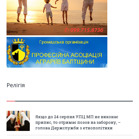
Релігія
Якщо до 24 серпня УПЦ МП не виконає
припис, то отримає позов на заборону, –
голова Держслужби з етнополітики