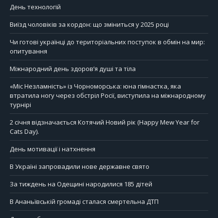
День технологій
Виїзд чоловіків за кордон: що зміниться у 2025 році
Чи готові українці до територіальних поступок в обмін на мир:
опитування
Міжнародний день здоров’я душі та тіла
«Міс Незламність» із Чорноморська: юна гімнастка, яка
втратила ногу через обстріл Росії, виступила на міжнародному
турнірі
2 січня відзначається Котячий Новий рік (Happy Mew Year for
Cats Day).
День мотивації і натхнення
В Україні запровадили нове державне свято
За тиждень на Одещині народилися 185 дітей
В Ананьївській громаді сталася смертельна ДТП