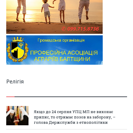
Релігія
Якщо до 24 серпня УПЦ МП не виконає
припис, то отримає позов на заборону, –
голова Держслужби з етнополітики