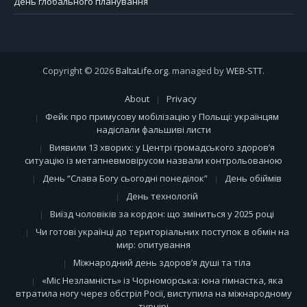
День глобального планування
Copyright © 2026
BaltaLife.org
. managed by
WEB-STT
.
About
Privacy
Фейк про примусову мобілізацію у Польщі: українцям
надіслали фальшиві листи
Виявили 13 хворих: у Центрі громадського здоров’я
ситуацію із метапневмовірусом назвали контрольованою
День “Слава Богу сьогодні понеділок”
День обіймів
День технологій
Виїзд чоловіків за кордон: що зміниться у 2025 році
Чи готові українці до територіальних поступок в обмін на
мир: опитування
Міжнародний день здоров’я душі та тіла
«Міс Незламність» із Чорноморська: юна гімнастка, яка
втратила ногу через обстріл Росії, виступила на міжнародному
турнірі