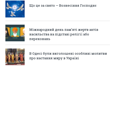
Що це за свято — Вознесіння Господнє
Міжнародний день пам’яті жертв актів
насильства на підставі релігії або
переконань
В Одесі були виголошені особливі молитви
про настання миру в Україні