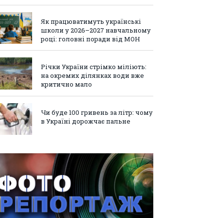
Як працюватимуть українські
школи у 2026–2027 навчальному
році: головні поради від МОН
Річки України стрімко міліють:
на окремих ділянках води вже
критично мало
Чи буде 100 гривень за літр: чому
в Україні дорожчає пальне