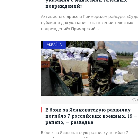
повреждений»
Активисты о драке в Приморском райсуде: «Суд
публично дал указания о нанесении телесных
повреждений» Приморский…
УКРАЇНА
В боях за Ясиноватскую развилку
погибло 7 российских военных, 19 —
ранено, — разведка
В боях за Ясиноватскую развилку погибло 7