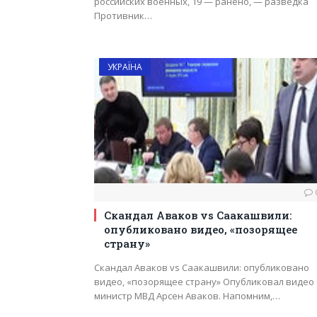
российских военных, 19 — ранено, — разведка
Противник…
УКРАЇНА
Скандал Аваков vs Саакашвили:
опубликовано видео, «позорящее
страну»
Скандал Аваков vs Саакашвили: опубликовано
видео, «позорящее страну» Опубликовал видео
министр МВД Арсен Аваков. Напомним,…