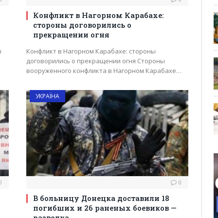
Конфликт в Нагорном Карабахе:
стороны договорились о
прекращении огня
ы
Конфликт в Нагорном Карабахе: стороны
договорились о прекращении огня Стороны
вооруженного конфликта в Нагорном Карабахе…
УКРАЇНА
0
0
В больницу Донецка доставили 18
погибших и 26 раненых боевиков —
разведка