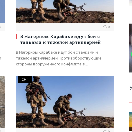
0
0
В Нагорном Карабахе идут бои с
танками и тяжелой артиллерией
В Нагорном Карабахе идут бои с танками и
м
тяжелой артиллерией Противоборствующие
стороны вооруженного конфликта в…
СНГ
0
0