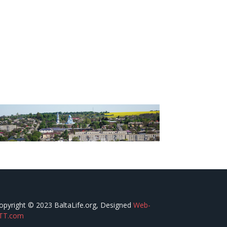
opyright © 2023 BaltaLife.org, Designed
Web-
TT.com