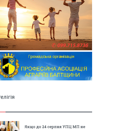
елігія
Якщо до 24 серпня УПЦ МП не