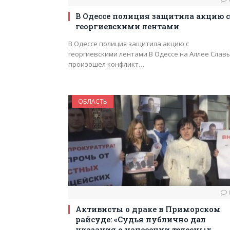
В Одессе полиция защитила акцию с
георгиевскими лентами
В Одессе полиция защитила акцию с
георгиевскими лентами В Одессе на Аллее Слав
произошел конфликт…
ОБЛАСТЬ
Активисты о драке в Приморском
райсуде: «Судья публично дал
указания о нанесении телесных