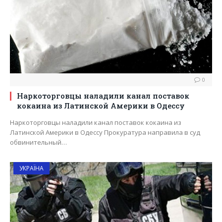
0
Наркоторговцы наладили канал поставок
кокаина из Латинской Америки в Одессу
Наркоторговцы наладили канал поставок кокаина из
Латинской Америки в Одессу Прокуратура направила в суд
обвинительный…
УКРАЇНА