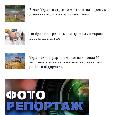
Річки України стрімко міліють: на окремих
ділянках води вже критично мало
Чи буде 100 гривень за літр: чому в Україні
дорожчає пальне
Українські аграрії намолотили понад 10
мільйонів тонн зерна нового врожаю: які
регіони лідирують