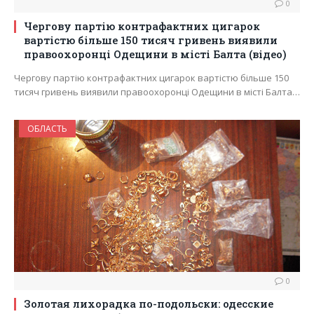
0
Чергову партію контрафактних цигарок
вартістю більше 150 тисяч гривень виявили
правоохоронці Одещини в мiстi Балта (вiдео)
Чергову партію контрафактних цигарок вартістю більше 150
тисяч гривень виявили правоохоронці Одещини в мiстi Балта…
ОБЛАСТЬ
0
Золотая лихорадка по-подольски: одесские