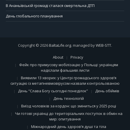
В Ананьївській громаді сталася смертельна ДТП
День глобального планування
Copyright © 2026
BaltaLife.org
. managed by
WEB-STT
.
About
Privacy
Фейк про примусову мобілізацію у Польщі: українцям
надіслали фальшиві листи
Виявили 13 хворих: у Центрі громадського здоров’я
ситуацію із метапневмовірусом назвали контрольованою
День “Слава Богу сьогодні понеділок”
День обіймів
День технологій
Виїзд чоловіків за кордон: що зміниться у 2025 році
Чи готові українці до територіальних поступок в обмін на
мир: опитування
Міжнародний день здоров’я душі та тіла