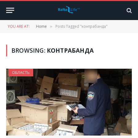
YOU ARE AT:
Home
Posts Tagged "контрабанда"
»
BROWSING:
КОНТРАБАНДА
ОБЛАСТЬ