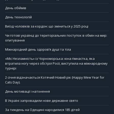
День обіймів
День технологій
Виїзд чоловіків за кордон: що зміниться у 2025 році
Чи готові українці до територіальних поступок в обмін на мир:
опитування
Міжнародний день здоров’я душі та тіла
«Міс Незламність» із Чорноморська: юна гімнастка, яка
втратила ногу через обстріл Росії, виступила на міжнародному
турнірі
2 січня відзначається Котячий Новий рік (Happy Mew Year for
Cats Day).
День мотивації і натхнення
В Україні запровадили нове державне свято
За тиждень на Одещині народилися 185 дітей