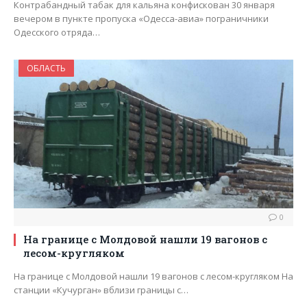
Контрабандный табак для кальяна конфискован 30 января
вечером в пункте пропуска «Одесса-авиа» пограничники
Одесского отряда…
ОБЛАСТЬ
0
На границе с Молдовой нашли 19 вагонов с
лесом-кругляком
На границе с Молдовой нашли 19 вагонов с лесом-кругляком На
станции «Кучурган» вблизи границы с…