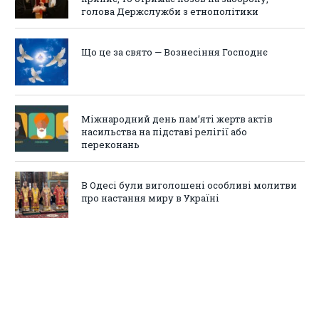
голова Держслужби з етнополітики
Що це за свято — Вознесіння Господнє
Міжнародний день пам’яті жертв актів
насильства на підставі релігії або
переконань
В Одесі були виголошені особливі молитви
про настання миру в Україні