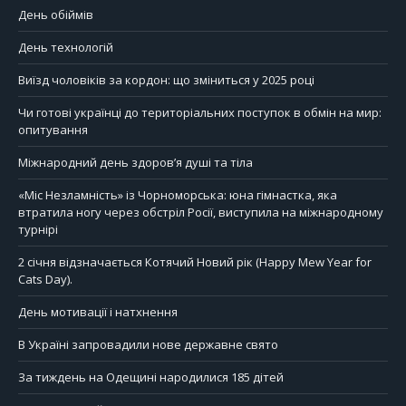
День обіймів
День технологій
Виїзд чоловіків за кордон: що зміниться у 2025 році
Чи готові українці до територіальних поступок в обмін на мир:
опитування
Міжнародний день здоров’я душі та тіла
«Міс Незламність» із Чорноморська: юна гімнастка, яка
втратила ногу через обстріл Росії, виступила на міжнародному
турнірі
2 січня відзначається Котячий Новий рік (Happy Mew Year for
Cats Day).
День мотивації і натхнення
В Україні запровадили нове державне свято
За тиждень на Одещині народилися 185 дітей