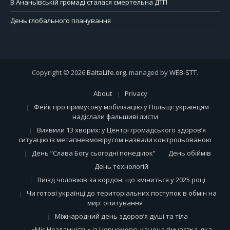
В Ананьївській громаді сталася смертельна ДТП
День глобального планування
Copyright © 2026
BaltaLife.org
. managed by
WEB-STT
.
About
Privacy
Фейк про примусову мобілізацію у Польщі: українцям
надіслали фальшиві листи
Виявили 13 хворих: у Центрі громадського здоров’я
ситуацію із метапневмовірусом назвали контрольованою
День “Слава Богу сьогодні понеділок”
День обіймів
День технологій
Виїзд чоловіків за кордон: що зміниться у 2025 році
Чи готові українці до територіальних поступок в обмін на
мир: опитування
Міжнародний день здоров’я душі та тіла
«Міс Незламність» із Чорноморська: юна гімнастка, яка