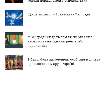
голова Держслужби з етнополітики
Що це за свято — Вознесіння Господнє
Міжнародний день пам’яті жертв актів
насильства на підставі релігії або
переконань
В Одесі були виголошені особливі молитви
про настання миру в Україні