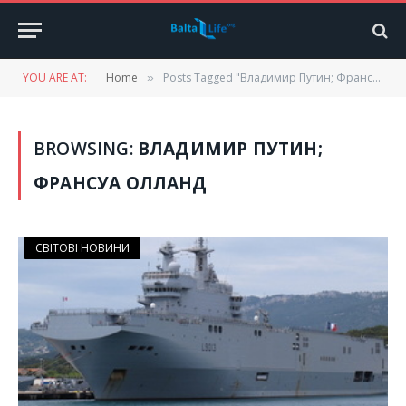
YOU ARE AT:
Home
Posts Tagged "Владимир Путин; Франсуа Олланд"
»
BROWSING:
ВЛАДИМИР ПУТИН;
ФРАНСУА ОЛЛАНД
СВІТОВІ НОВИНИ