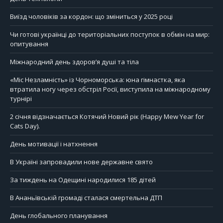
Виїзд чоловіків за кордон: що зміниться у 2025 році
Чи готові українці до територіальних поступок в обмін на мир:
опитування
Міжнародний день здоров’я душі та тіла
«Міс Незламність» із Чорноморська: юна гімнастка, яка
втратила ногу через обстріл Росії, виступила на міжнародному
турнірі
2 січня відзначається Котячий Новий рік (Happy Mew Year for
Cats Day).
День мотивації і натхнення
В Україні запровадили нове державне свято
За тиждень на Одещині народилися 185 дітей
В Ананьївській громаді сталася смертельна ДТП
День глобального планування