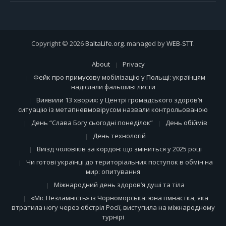
Copyright © 2026
BaltaLife.org
. managed by
WEB-STT
.
About
Privacy
Фейк про примусову мобілізацію у Польщі: українцям
надіслали фальшиві листи
Виявили 13 хворих: у Центрі громадського здоров’я
ситуацію із метапневмовірусом назвали контрольованою
День “Слава Богу сьогодні понеділок”
День обіймів
День технологій
Виїзд чоловіків за кордон: що зміниться у 2025 році
Чи готові українці до територіальних поступок в обмін на
мир: опитування
Міжнародний день здоров’я душі та тіла
«Міс Незламність» із Чорноморська: юна гімнастка, яка
втратила ногу через обстріл Росії, виступила на міжнародному
турнірі