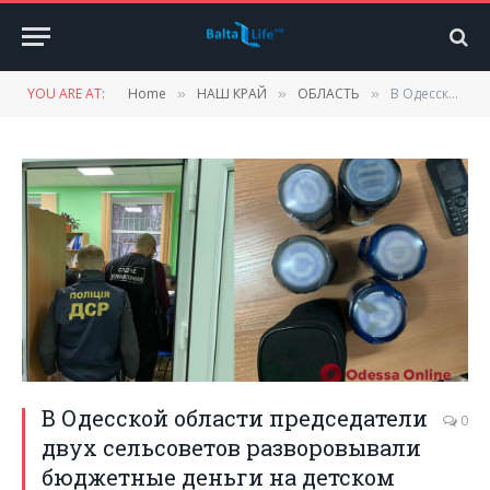
YOU ARE AT:
Home
НАШ КРАЙ
ОБЛАСТЬ
В Одесской области председатели двух сельсоветов разворовывали бюджетные деньги на детском питании
»
»
»
В Одесской области председатели
0
двух сельсоветов разворовывали
бюджетные деньги на детском