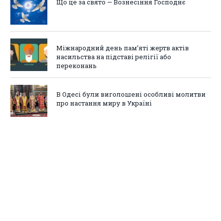
Що це за свято — Вознесіння Господнє
Міжнародний день пам’яті жертв актів
насильства на підставі релігії або
переконань
В Одесі були виголошені особливі молитви
про настання миру в Україні