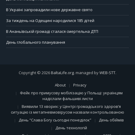
В Україні запровадили нове державне свято
За тиждень на Одещині народилися 185 дітей
В Ананьївській громаді сталася смертельна ДТП
День глобального планування
Copyright © 2026
BaltaLife.org
. managed by
WEB-STT
.
About
Privacy
Фейк про примусову мобілізацію у Польщі: українцям
надіслали фальшиві листи
Виявили 13 хворих: у Центрі громадського здоров’я
ситуацію із метапневмовірусом назвали контрольованою
День “Слава Богу сьогодні понеділок”
День обіймів
День технологій