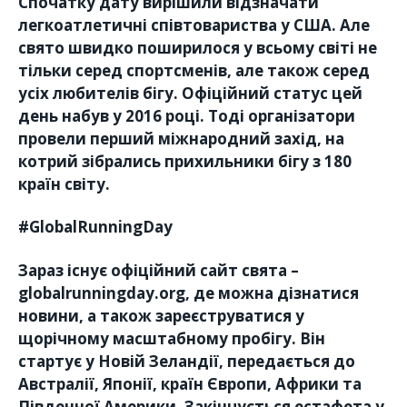
Спочатку дату вирішили відзначати
легкоатлетичні співтовариства у США. Але
свято швидко поширилося у всьому світі не
тільки серед спортсменів, але також серед
усіх любителів бігу. Офіційний статус цей
день набув у 2016 році. Тоді організатори
провели перший міжнародний захід, на
котрий зібрались прихильники бігу з 180
країн світу.
#GlobalRunningDay
Зараз існує офіційний сайт свята –
globalrunningday.org, де можна дізнатися
новини, а також зареєструватися у
щорічному масштабному пробігу. Він
стартує у Новій Зеландії, передається до
Австралії, Японії, країн Європи, Африки та
Південної Америки. Закінчується естафета у