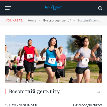
YOU ARE AT:
Home
Яке сьогодні свято?
Всесвітній день бігу
»
»
Всесвітній день бігу
0
BY
ALEXANDR GRAMOTIN
ЯКЕ СЬОГОДНІ СВЯТО?