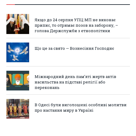
Якщо до 24 серпня УПЦ МП не виконає
припис, то отримає позов на заборону, –
голова Держслужби з етнополітики
Що це за свято — Вознесіння Господнє
Міжнародний день пам’яті жертв актів
насильства на підставі релігії або
переконань
В Одесі були виголошені особливі молитви
про настання миру в Україні