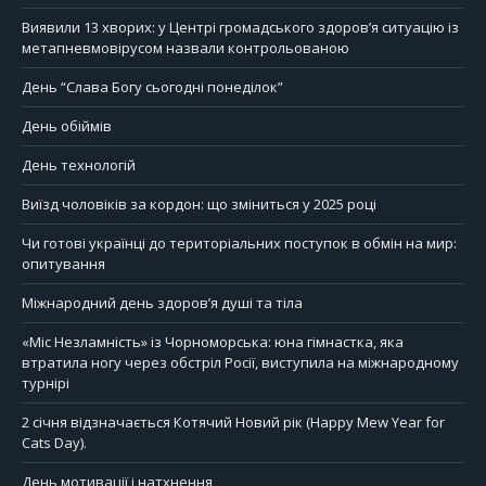
Виявили 13 хворих: у Центрі громадського здоров’я ситуацію із
метапневмовірусом назвали контрольованою
День “Слава Богу сьогодні понеділок”
День обіймів
День технологій
Виїзд чоловіків за кордон: що зміниться у 2025 році
Чи готові українці до територіальних поступок в обмін на мир:
опитування
Міжнародний день здоров’я душі та тіла
«Міс Незламність» із Чорноморська: юна гімнастка, яка
втратила ногу через обстріл Росії, виступила на міжнародному
турнірі
2 січня відзначається Котячий Новий рік (Happy Mew Year for
Cats Day).
День мотивації і натхнення