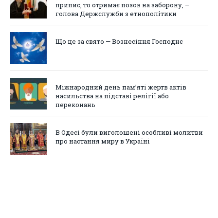
припис, то отримає позов на заборону, –
голова Держслужби з етнополітики
Що це за свято — Вознесіння Господнє
Міжнародний день пам’яті жертв актів
насильства на підставі релігії або
переконань
В Одесі були виголошені особливі молитви
про настання миру в Україні