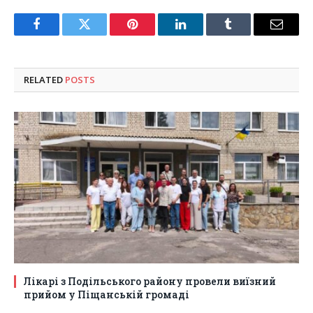
Facebook
Twitter
Pinterest
LinkedIn
Tumblr
Email
RELATED
POSTS
Лікарі з Подільського району провели виїзний
прийом у Піщанській громаді