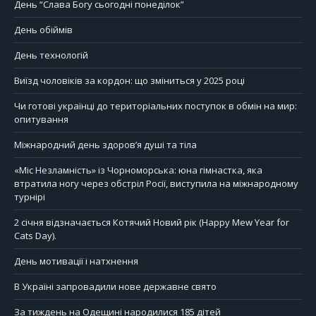
День “Слава Богу сьогодні понеділок”
День обіймів
День технологій
Виїзд чоловіків за кордон: що зміниться у 2025 році
Чи готові українці до територіальних поступок в обмін на мир:
опитування
Міжнародний день здоров’я душі та тіла
«Міс Незламність» із Чорноморська: юна гімнастка, яка
втратила ногу через обстріл Росії, виступила на міжнародному
турнірі
2 січня відзначається Котячий Новий рік (Happy Mew Year for
Cats Day).
День мотивації і натхнення
В Україні запровадили нове державне свято
За тиждень на Одещині народилися 185 дітей