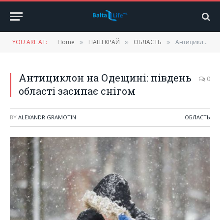
YOU ARE AT:
Home
НАШ КРАЙ
ОБЛАСТЬ
Антициклон на Одещині: південь області засипає снігом
»
»
»
Антициклон на Одещині: південь
0
області засипає снігом
BY
ALEXANDR GRAMOTIN
ОБЛАСТЬ