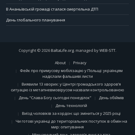
В Ананьївській громаді сталася смертельна ДТП
День глобального планування
Copyright © 2026
BaltaLife.org
. managed by
WEB-STT
.
About
Privacy
Фейк про примусову мобілізацію у Польщі: українцям
надіслали фальшиві листи
Виявили 13 хворих: у Центрі громадського здоров’я
ситуацію із метапневмовірусом назвали контрольованою
День “Слава Богу сьогодні понеділок”
День обіймів
День технологій
Виїзд чоловіків за кордон: що зміниться у 2025 році
Чи готові українці до територіальних поступок в обмін на
мир: опитування
Міжнародний день здоров’я душі та тіла