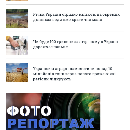
Річки України стрімко міліють: на окремих
ділянках води вже критично мало
Чи буде 100 гривень за літр: чому в Україні
дорожчає пальне
Українські аграрії намолотили понад 10
мільйонів тонн зерна нового врожаю: які
регіони лідирують