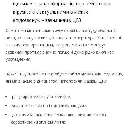
щотижня надає інформацію про цей та інші
віруси, які є актуальними в межах
епідсезону», – зазначили у ЦГЗ.
Симптоми метапневмовірусу схожі на застуду або легкі
випадки грипу: нежить, кашель, температура. У порівнянні
з таким захворюванням, як грип, метапневмовірус
зазвичай протікає значно легше й дуже рідко викликає
ускладнення.
Захист від нього не потребує особливих заходів, окрім тих,
які ми знаємо з дитинства, наголосили фахівці ЦГЗ:
регулярно мити руки з милом;
уникати контактів із хворими людьми;
дотримуватись етикету кашлю (прикривати рот
серветкою чи згином ліктя);