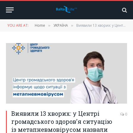
YOU ARE AT:
Home
УКРАЇНА
Виявили 13 хворих: у Центрі громадського здоров’я ситуацію із метапневмовірусом назвали контрольованою
»
»
Виявили 13 хворих: у Центрі
0
громадського здоров’я ситуацію
із метапневмовірусом назвали