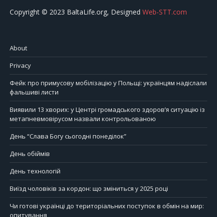
Copyright © 2023 BaltaLife.org, Designed
Web-STT.com
About
Privacy
Фейк про примусову мобілізацію у Польщі: українцям надіслали
фальшиві листи
Виявили 13 хворих: у Центрі громадського здоров’я ситуацію із
метапневмовірусом назвали контрольованою
День “Слава Богу сьогодні понеділок”
День обіймів
День технологій
Виїзд чоловіків за кордон: що зміниться у 2025 році
Чи готові українці до територіальних поступок в обмін на мир:
опитування