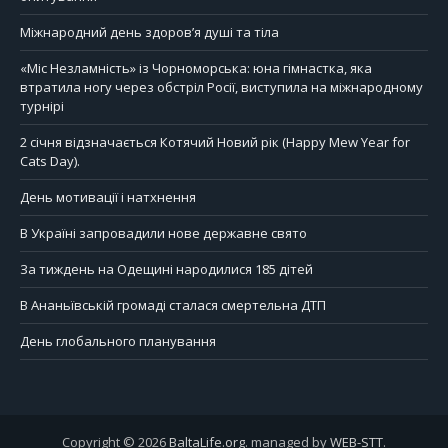
Міжнародний день здоров’я душі та тіла
«Міс Незламність» із Чорноморська: юна гімнастка, яка
втратила ногу через обстріл Росії, виступила на міжнародному
турнірі
2 січня відзначається Котячий Новий рік (Happy Mew Year for
Cats Day).
День мотивації і натхнення
В Україні запровадили нове державне свято
За тиждень на Одещині народилися 185 дітей
В Ананьївській громаді сталася смертельна ДТП
День глобального планування
Copyright © 2026
BaltaLife.org
. managed by
WEB-STT
.