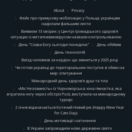
About
Privacy
Фейк про примусову мобілізацію у Польщі: українцям
надіслали фальшиві листи
Виявили 13 хворих: у Центрі громадського здоров’я
ситуацію із метапневмовірусом назвали контрольованою
День “Слава Богу сьогодні понеділок”
День обіймів
День технологій
Виїзд чоловіків за кордон: що зміниться у 2025 році
Чи готові українці до територіальних поступок в обмін на
мир: опитування
Міжнародний день здоров’я душі та тіла
«Міс Незламність» із Чорноморська: юна гімнастка, яка
втратила ногу через обстріл Росії, виступила на міжнародному
турнірі
2 січня відзначається Котячий Новий рік (Happy Mew Year
for Cats Day).
День мотивації і натхнення
В Україні запровадили нове державне свято