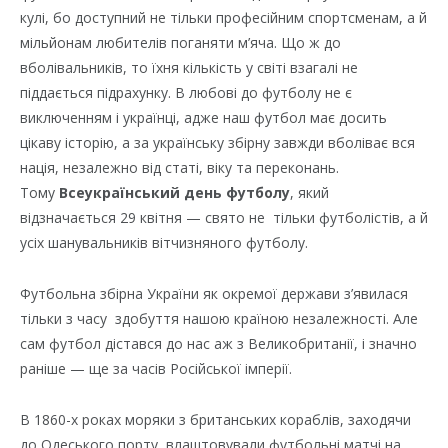
кулі, бо доступний не тільки професійним спортсменам, а й
мільйонам любителів поганяти м’яча. Що ж до
вболівальників, то їхня кількість у світі взагалі не
піддається підрахунку. В любові до футболу не є
виключенням і українці, адже наш футбол має досить
цікаву історію, а за українську збірну завжди вболіває вся
нація, незалежно від статі, віку та переконань.
Тому
Всеукраїнський день футболу
, який
відзначається 29 квітня — свято не тільки футболістів, а й
усіх шанувальників вітчизняного футболу.
Футбольна збірна України як окремої держави з’явилася
тільки з часу здобуття нашою країною незалежності. Але
сам футбол дістався до нас аж з Великобританії, і значно
раніше — ще за часів Російської імперії.
В 1860-х роках моряки з британських кораблів, заходячи
до Одеського порту, влаштовували футбольні матчі на