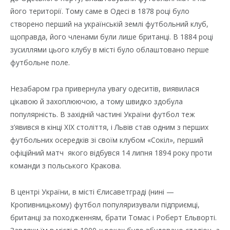
його території. Тому саме в Одесі в 1878 році було
створено перший на українській землі футбольний клуб,
щоправда, його членами були лише британці. В 1884 році
зусиллями цього клубу в місті було облаштовано перше
футбольне поле.
Незабаром гра привернула увагу одеситів, виявилася
цікавою й захоплюючою, а тому швидко здобула
популярність. В західній частині України футбол теж
з’явився в кінці XIX століття, і Львів став одним з перших
футбольних осередків зі своїм клубом «Сокіл», перший
офіційний матч якого відбувся 14 липня 1894 року проти
команди з польського Кракова.
В центрі України, в місті Єлисаветграді (нині —
Кропивницькому) футбол популяризували підприємці,
британці за походженням, брати Томас і Роберт Ельворті.