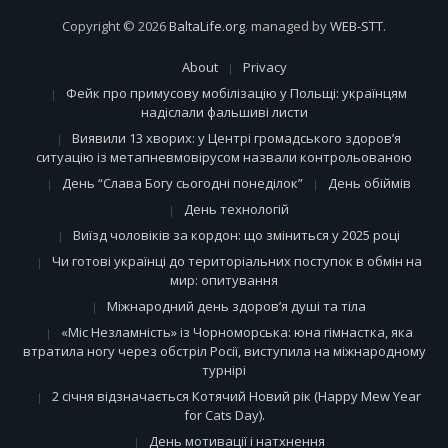
Copyright © 2026
BaltaLife.org
. managed by
WEB-STT
.
About
Privacy
Фейк про примусову мобілізацію у Польщі: українцям
надіслали фальшиві листи
Виявили 13 хворих: у Центрі громадського здоров’я
ситуацію із метапневмовірусом назвали контрольованою
День “Слава Богу сьогодні понеділок”
День обіймів
День технологій
Виїзд чоловіків за кордон: що зміниться у 2025 році
Чи готові українці до територіальних поступок в обмін на
мир: опитування
Міжнародний день здоров’я душі та тіла
«Міс Незламність» із Чорноморська: юна гімнастка, яка
втратила ногу через обстріл Росії, виступила на міжнародному
турнірі
2 січня відзначається Котячий Новий рік (Happy Mew Year
for Cats Day).
День мотивації і натхнення