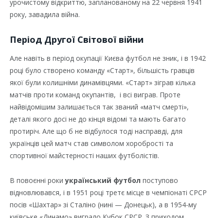
урочистому відкриттю, запланованому на 22 червня 1941
року, завадила війна.
Період Другої Світової війни
Але навіть в період окупації Києва футбол не зник, і в 1942
році було створено команду «Старт», більшість гравців
якої були колишніми динамівцями. «Старт» зіграв кілька
матчів проти команд окупантів, і всі виграв. Проте
найвідомішим залишається так званий «матч смерті»,
деталі якого досі не до кінця відомі та мають багато
протиріч. Але що б не відбулося тоді насправді, для
українців цей матч став символом хоробрості та
спортивної майстерності наших футболістів.
В повоєнні роки
український футбол
поступово
відновлювався, і в 1951 році третє місце в чемпіонаті СРСР
посів «Шахтар» зі Сталіно (нині — Донецьк), а в 1954-му
київське «Динамо» виграло Кубок СРСР. З приходом