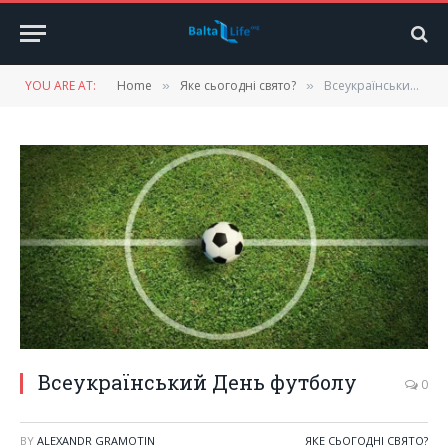
YOU ARE AT:
Home
Яке сьогодні свято?
Всеукраїнський День футболу
»
»
Всеукраїнський День футболу
0
BY
ALEXANDR GRAMOTIN
ЯКЕ СЬОГОДНІ СВЯТО?