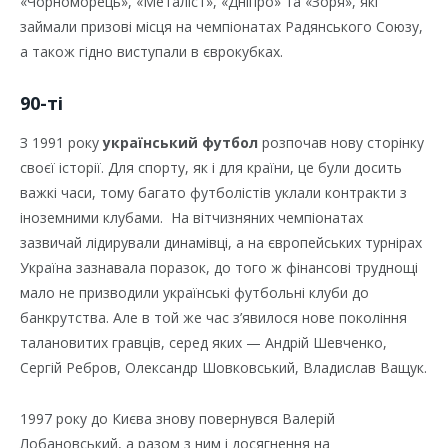
«Чорноморець», «Металіст», «Дніпро» та «Зоря», які
займали призові місця на чемпіонатах Радянського Союзу,
а також гідно виступали в єврокубках.
90-ті
З 1991 року
український футбол
розпочав нову сторінку
своєї історії. Для спорту, як і для країни, це були досить
важкі часи, тому багато футболістів уклали контракти з
іноземними клубами. На вітчизняних чемпіонатах
зазвичай лідирували динамівці, а на європейських турнірах
Україна зазнавала поразок, до того ж фінансові труднощі
мало не призводили українські футбольні клуби до
банкрутства. Але в той же час з’явилося нове покоління
талановитих гравців, серед яких — Андрій Шевченко,
Сергій Ребров, Олександр Шовковський, Владислав Ващук.
1997 року до Києва знову повернувся Валерій
Лобановський, а разом з ним і досягнення на