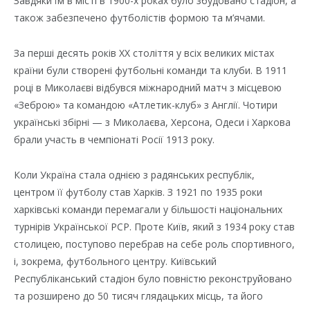
Завдяки їм в місті в 1900-х роках було збудовано стадіон, а
також забезпечено футболістів формою та м’ячами.
За перші десять років XX століття у всіх великих містах
країни були створені футбольні команди та клуби. В 1911
році в Миколаєві відбувся міжнародний матч з місцевою
«Зеброю» та командою «Атлетик-клуб» з Англії. Чотири
українські збірні — з Миколаєва, Херсона, Одеси і Харкова
брали участь в чемпіонаті Росії 1913 року.
Коли Україна стала однією з радянських республік,
центром її футболу став Харків. З 1921 по 1935 роки
харківські команди перемагали у більшості національних
турнірів Української РСР. Проте Київ, який з 1934 року став
столицею, поступово перебрав на себе роль спортивного,
і, зокрема, футбольного центру. Київський
Республіканський стадіон було повністю реконструйовано
та розширено до 50 тисяч глядацьких місць, та його