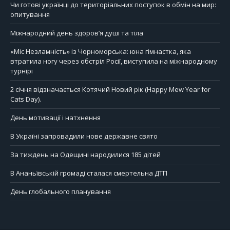
Чи готові українці до територіальних поступок в обмін на мир:
опитування
Міжнародний день здоров’я душі та тіла
«Міс Незламність» із Чорноморська: юна гімнастка, яка
втратила ногу через обстріл Росії, виступила на міжнародному
турнірі
2 січня відзначається Котячий Новий рік (Happy Mew Year for
Cats Day).
День мотивації і натхнення
В Україні запровадили нове державне свято
За тиждень на Одещині народилися 185 дітей
В Ананьївській громаді сталася смертельна ДТП
День глобального планування