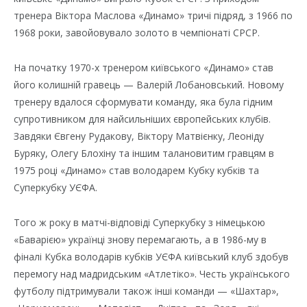
тренера Віктора Маслова «Динамо» тричі підряд, з 1966 по
1968 роки, завойовувало золото в чемпіонаті СРСР.
На початку 1970-х тренером київського «Динамо» став
його колишній гравець — Валерій Лобановський. Новому
тренеру вдалося сформувати команду, яка була гідним
супротивником для найсильніших європейських клубів.
Завдяки Євгену Рудакову, Віктору Матвієнку, Леоніду
Буряку, Олегу Блохіну та іншим талановитим гравцям в
1975 році «Динамо» став володарем Кубку кубків та
Суперкубку УЄФА.
Того ж року в матчі-відповіді Суперкубку з німецькою
«Баварією» українці знову перемагають, а в 1986-му в
фіналі Кубка володарів кубків УЄФА київський клуб здобув
перемогу над мадридським «Атлетіко». Честь українського
футболу підтримували також інші команди — «Шахтар»,