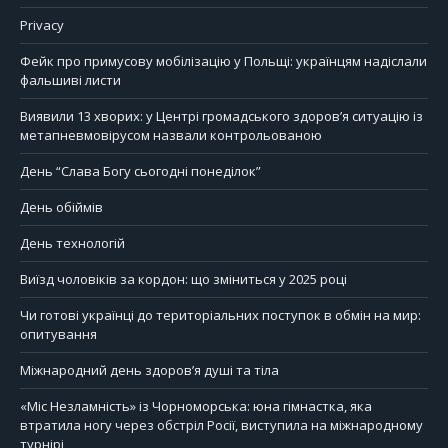
Privacy
Фейк про примусову мобілізацію у Польщі: українцям надіслали
фальшиві листи
Виявили 13 хворих: у Центрі громадського здоров’я ситуацію із
метапневмовірусом назвали контрольованою
День “Слава Богу сьогодні понеділок”
День обіймів
День технологій
Виїзд чоловіків за кордон: що зміниться у 2025 році
Чи готові українці до територіальних поступок в обмін на мир:
опитування
Міжнародний день здоров’я душі та тіла
«Міс Незламність» із Чорноморська: юна гімнастка, яка
втратила ногу через обстріл Росії, виступила на міжнародному
турнірі