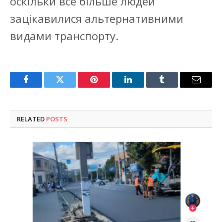
оскільки все більше людей
зацікавилися альтернативними
видами транспорту.
Facebook
Twitter
Pinterest
LinkedIn
Tumblr
Email
RELATED
POSTS