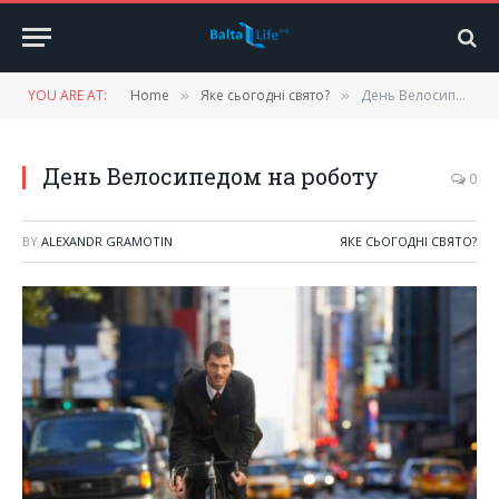
YOU ARE AT:
Home
Яке сьогодні свято?
День Велосипедом на роботу
»
»
День Велосипедом на роботу
0
BY
ALEXANDR GRAMOTIN
ЯКЕ СЬОГОДНІ СВЯТО?