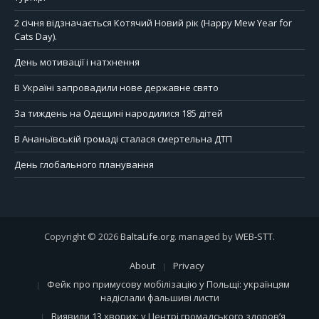
2 січня відзначається Котячий Новий рік (Happy Mew Year for
Cats Day).
День мотивації і натхнення
В Україні запровадили нове державне свято
За тиждень на Одещині народилися 185 дітей
В Ананьївській громаді сталася смертельна ДТП
День глобального планування
Copyright © 2026
BaltaLife.org
. managed by
WEB-STT
.
About
Privacy
Фейк про примусову мобілізацію у Польщі: українцям
надіслали фальшиві листи
Виявили 13 хворих: у Центрі громадського здоров’я