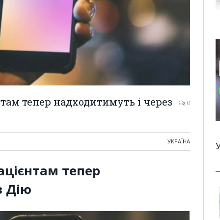
там тепер надходитимуть і через
0
УКРАЇНА
ацієнтам тепер
з Дію