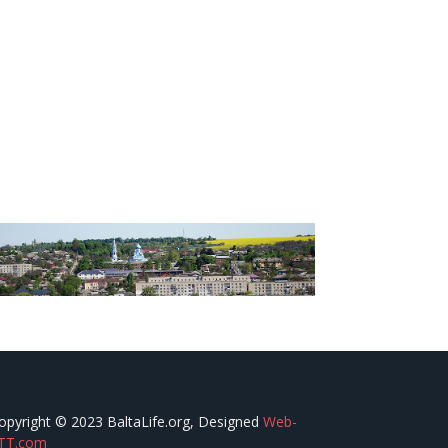
opyright © 2023 BaltaLife.org, Designed
Web-
TT.com