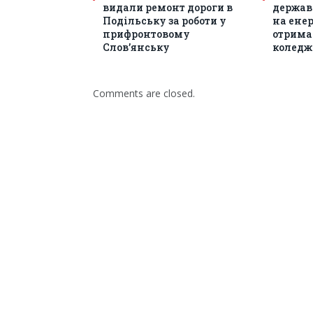
видали ремонт дороги в
держав
Подільську за роботи у
на енер
прифронтовому
отрима
Слов’янську
коледж
Comments are closed.