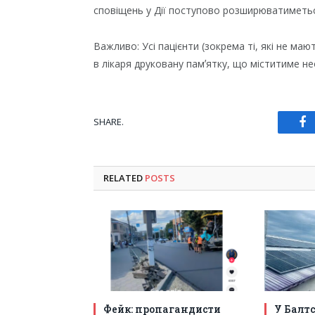
сповіщень у Дії поступово розширюватиметьс
Важливо: Усі пацієнти (зокрема ті, які не ма
в лікаря друковану памʼятку, що міститиме н
SHARE.
Fa
RELATED
POSTS
Фейк: пропагандисти
У Балт