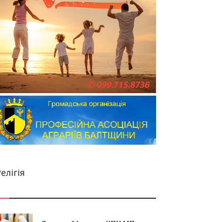
елігія