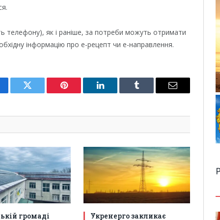
я.
ють телефону), як і раніше, за потреби можуть отримати
еобхідну інформацію про е-рецепт чи е-направлення.
cebook
Twitter
Pinterest
LinkedIn
Tumblr
Email
Р
ській громаді
Укренерго закликає