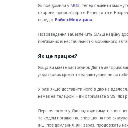
Як повідомили у
МОЗ
, тепер пацієнти зможут
охорони здоров’я про е-Рецепти та е-Направ
передає
Район.Медицина.
Нововведення забезпечить більш надійну дост
пов’язаних із нестабільністю мобільного зв’я
Як це працює?
Якщо ви маєте застосунок Дія та авторизова
додаткових кроків та налаштувань не потрібн
У разі якщо доставити його в Дію не вдалося
немає на телефоні – ви отримаєте SMS, як і р
Першочергово у Дію надходитимуть сповіщенн
та кодом погашення, сповіщення про скасува
Інші повідомлення, як і зараз, продовжать на