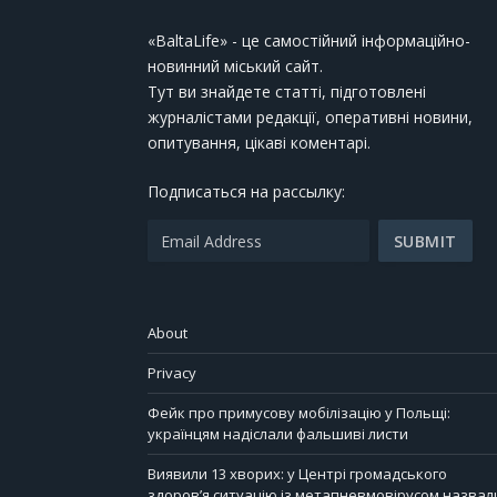
«BaltaLife» - це самостійний інформаційно-
новинний міський сайт.
Тут ви знайдете статті, підготовлені
журналістами редакції, оперативні новини,
опитування, цікаві коментарі.
Подписаться на рассылку:
About
Privacy
Фейк про примусову мобілізацію у Польщі:
українцям надіслали фальшиві листи
Виявили 13 хворих: у Центрі громадського
здоров’я ситуацію із метапневмовірусом назвал