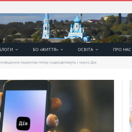
БЛОГИ
БО «ЖИТТЯ»
ОСВІТА
ПРО НАС
повіщення пацієнтам тепер надходитимуть і через Дію