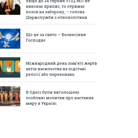
Якщо до 24 серпня УПЦ МП не
виконає припис, то отримає
позов на заборону, – голова
Держслужби з етнополітики
Що це за свято — Вознесіння
Господнє
Міжнародний день пам’яті жертв
актів насильства на підставі
релігії або переконань
В Одесі були виголошені
особливі молитви про настання
миру в Україні