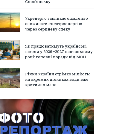
Слов’янську
Укренерго закликає ощадливо
споживати електроенергію
через серпневу спеку
Як працюватимуть українські
школи у 2026–2027 навчальному
році: головні поради від МОН
Річки України стрімко міліють:
на окремих ділянках води вже
критично мало