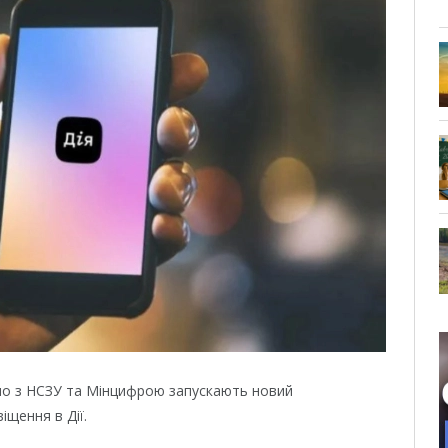
ьно з НСЗУ та Мінцифрою запускають новий
іщення в Дії.